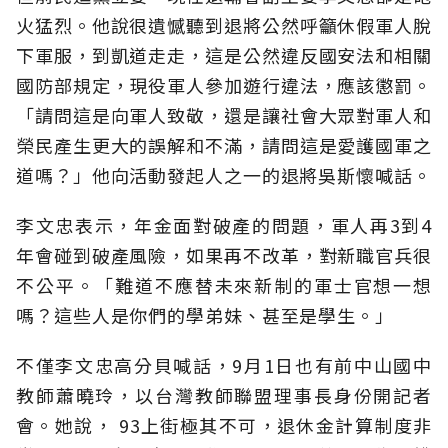
火猛烈。他說很遺憾聽到退將公然呼籲休假軍人脫
下軍服，到凱道走走，這是公然違反國安法和相關
國防部規定，現役軍人參加遊行違法，應該懲罰。
「請問這是向軍人致敬，還是讓社會大眾對軍人和
榮民產生更大的誤解和不滿，請問這是愛護國軍之
道嗎？」他向活動發起人之一的退將吳斯懷喊話。
李文忠表示，年金面對破產的問題，軍人再3到4
年會碰到破產風險，如果再不改革，對新職官兵很
不公平。「難道不應替未來新制的軍士官想一想
嗎？這些人是你們的學弟妹、甚至是學生。」
不僅李文忠高分貝喊話，9月1日也有前中山國中
教師蕭曉玲，以台灣教師聯盟理事長身份開記者
會。她說， 93上街極其不可，退休金計算制度非