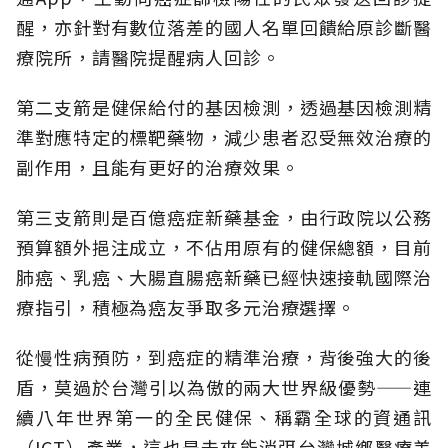
醒，亦針對有數位落差的國人名單回饋給原診斷醫
療院所，請醫院提醒病人回診。
第二支箭是健保給付的基因檢測，透過基因檢測精
準對應特定的標靶藥物，減少患者忍受無效治療的
副作用，且能有更好的治療效果。
第三支箭則是百億癌症新藥基金，由行政院以公務
預算額外挹注成立，不佔用原有的健保總額，目前
肺癌、乳癌、大腸直腸癌新藥已經快速接軌國際治
療指引，積極為癌友爭取多元治療選擇。
從慢性病預防，到癌症的精準治療，背後強大的後
盾，莫過於台灣引以為傲的兩大世界級優勢——連
續八年世界第一的全民健保、稱霸全球的資通訊
（ICT）產業，這也是未來能消弭台灣城鄉醫療差