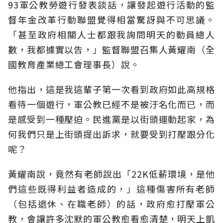
93軍公教勞遊行發表談話，讓發起遊行活動的監
督年金改革行動聯盟覺得相當驚訝與不可思議。
「甚至政府相關人士都跟我詢問明天的動員總人
數，我都據實以告，」監督聯盟召集人黃耀南（全
國教育產業總工會理事長）說。
他指出，這是我這輩子第一次看到政府如此高規格
看待一個遊行，軍公教已經不是被汙名化而已，而
是感受到一種壓迫。民進黨是以街頭運動起家，為
何我們只是上街頭提出訴求，就要受到打壓跟分化
呢？
黃耀南說，竟然有老師說出「22K低薪環境，是他
們這些既得利益者造成的，」這種傷害所有老師
（包括退休、在職老師）的話，政府愈打壓軍公
教，會讓許多沈默的軍公教愈看愈清楚，明天上凱