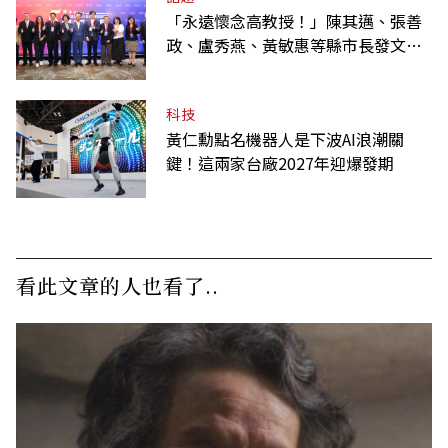
「永遠懷念高教授！」陳其邁、張善
政、盧秀燕、黃敏惠等縣市長發文弔
唁高希均
科技
黃仁勳點名機器人是下波AI浪潮關
鍵！這兩家台廠2027年迎爆發期
看此文章的人也看了..