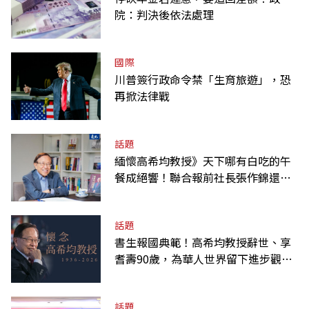
院：判決後依法處理
國際
川普簽行政命令禁「生育旅遊」，恐
再掀法律戰
話題
緬懷高希均教授》天下哪有白吃的午
餐成絕響！聯合報前社長張作錦還原
「經典名言」由來
話題
書生報國典範！高希均教授辭世、享
耆壽90歲，為華人世界留下進步觀念
的精神遺產
話題