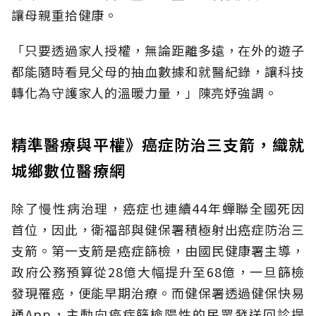
讓母親重拾健康。
「只要透過家人授權，無論距離多遠，在外的遊子
都能隨時看見父母的抽血數據和就醫紀錄，讓科技
轉化為守護家人的溫暖力量，」陳亮妤強調。
精準醫療與平權》癌症防治三支箭，織就
城鄉數位醫療網
除了慢性病治理，癌症也連續44年蟬聯全國死因
首位，因此，衛福部與健保署積極射出癌症防治三
支箭。第一支箭是癌症篩檢，由國民健康署主導，
政府公務預算從28億大幅提升至68億，一旦篩檢
發現罹癌，便能早期治療。而健保署透過健保快易
通App，主動向癌症篩檢陽性的民眾發送回診提