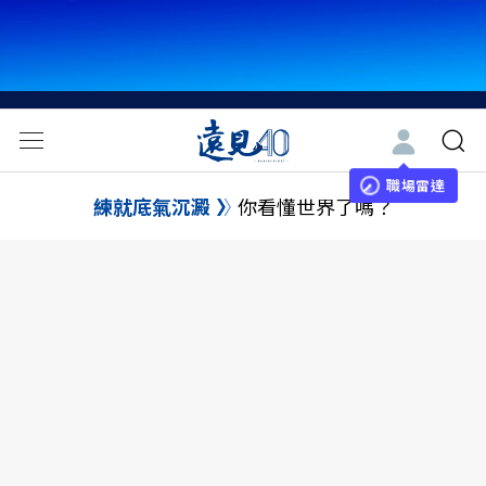
職場雷達
練就底氣沉澱
你看懂世界了嗎？