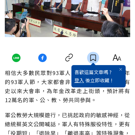
喜歡這篇文章嗎 ?
相信大多數民眾對93軍人節都是無感的，但今年
登入
後立即收藏 !
的93軍人節，大家都會非常有感，因為軍公教有
史以來大會串，為年金改革走上街頭，預計將有
12萬名的軍、公、教、勞共同參與。
軍公教勞大規模遊行，已挑起政府的敏感神經，從
總統蔡英文公開喊話，軍人有特殊服役特性，更有
「役期短」「退除早」「離退率高」等特殊現象，