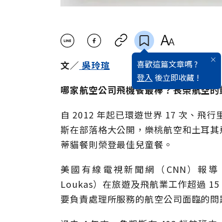
喜歡這篇文章嗎 ?
文／
吳玲瑄
登入
後立即收藏 !
哪家航空公司飛機餐最棒？長榮航空的
自 2012 年起已環遊世界 17 次、飛行
斯在部落格大公開，樂桃航空和土耳其
蒂貓餐則榮登最佳兒童餐。
美國有線電視新聞網（CNN）報導
Loukas）在旅遊及飛航業工作超過 1
要負責處理所服務的航空公司面臨的問