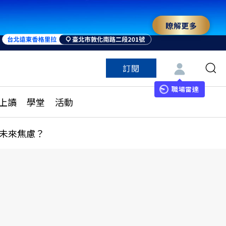
瞭解更多
訂閱
特色頻道
訂閱
見線上讀
ESG遠見
職場雷達
上讀
學堂
活動
多訂閱方案
城市學
刊購買
健康遠見
未來焦慮？
子報訂閱
華人精英論壇
享知識包
領導影響力學院