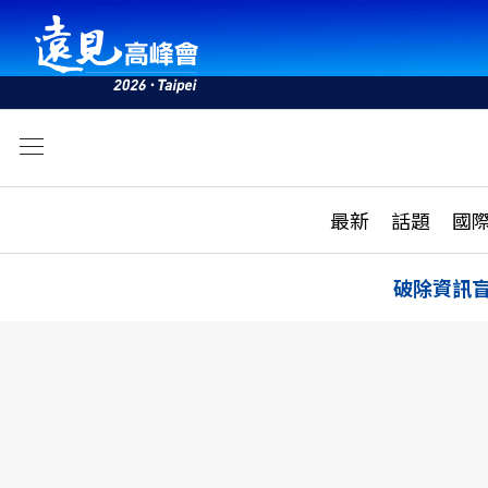
文
最新
最新
話題
國
雜誌目錄
活動
話題
AI
破除資訊
學堂
專題報導
科技
教育
遠見ON AIR
影音
合作