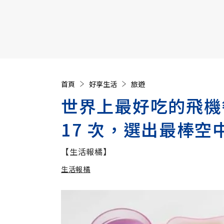
【遠見40週年慶】訂《遠見》贈實用家電3選1+暢銷好
首頁
好享生活
旅遊
世界上最好吃的飛機
17 次，選出最棒空
【生活報橘】
生活報橘
加入追蹤
生活報橘