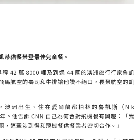
凱蒂貓餐榮登最佳兒童餐。
里程 42 萬 8000 哩及到過 44 國的澳洲旅行行家魯凱
飛馬航空的壽司和牛排讓他讚不絕口，長榮航空的凱
，澳洲出生、住在愛爾蘭都柏林的魯凱斯（Nik
5 年。他告訴 CNN 自己為何會對飛機餐有興趣：「我
題，這牽涉到得和飛機餐供餐業者密切合作。」