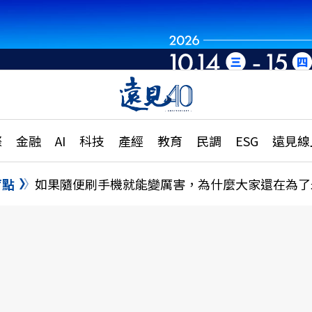
章
特輯
文章
大學升學、職涯攻略
遠
際
金融
AI
科技
產經
教育
民調
ESG
遠見線
國際
更
縣市施政調查全解析
金融
單
民調
盲點
如果隨便刷手機就能變厲害，為什麼大家還在為了
產經
電
好享生活
獨
專欄