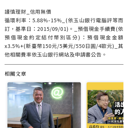
謹慎理財_信用無價
循環利率：5.88%-15%_(依玉山銀行電腦評等而
訂，基準日：2015/09/01)。_預借現金手續費(依
預借現金約定結付幣別區分)：預借現金金額
x3.5%+(新臺幣150元/5美元/550日圓/4歐元)_其
他相關費率依玉山銀行網站及申請書公告。
相關文章