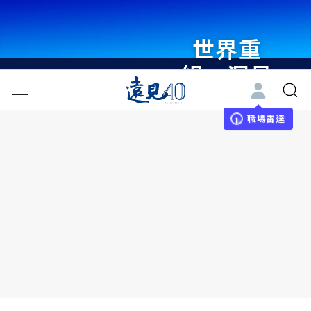
世界重
組・洞見
未來 與
世界領袖
職場雷達
同行