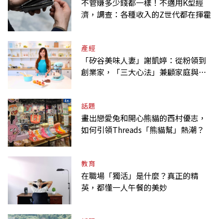
不管賺多少錢都一樣！不適用K型經
濟，調查：各種收入的Z世代都在揮霍
產經
「矽谷美味人妻」謝凱婷：從粉領到
創業家，「三大心法」兼顧家庭與事
業
話題
畫出戀愛兔和開心熊貓的西村優志，
如何引領Threads「熊貓幫」熱潮？
教育
在職場「獨活」是什麼？真正的精
英，都懂一人午餐的美妙