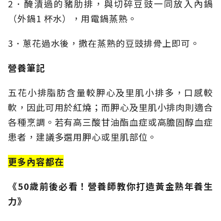
2．醃漬過的豬肋排，與切碎豆豉一同放入內鍋
（外鍋1 杯水），用電鍋蒸熟。
3．蔥花過水後，撒在蒸熟的豆豉排骨上即可。
營養筆記
五花小排脂肪含量較胛心及里肌小排多，口感較
軟，因此可用於紅燒；而胛心及里肌小排肉則適合
各種烹調。若有高三酸甘油酯血症或高膽固醇血症
患者，建議多選用胛心或里肌部位。
更多內容都在
《50歲前後必看！營養師教你打造黃金熟年養生
力》