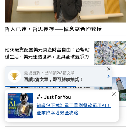
哲人已遠，哲思長存——悼念高希均教授
他36歲靠配置美元資產財富自由：台幣站
穩生活、美元連結世界，更具全球競爭力
×
最後衝刺：已閱讀2/3篇文章
再讀1篇文章，即可解鎖抽獎！
中國房地產2026轉向！都市更新成政策主
軸
Just For You
知識包下載》重工業到餐飲都用AI！
產業降本增效全攻略
換個主題看看