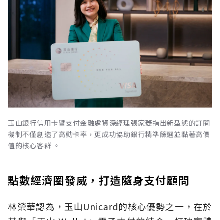
玉山銀行信用卡暨支付金融處資深經理張家菱指出新型態的訂閱
機制不僅創造了高動卡率，更成功協助銀行精準篩選並黏著高價
值的核心客群 。
點數經濟圈發威，打造隨身支付顧問
林榮華認為，玉山Unicard的核心優勢之一，在於