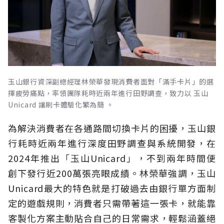
玉山銀行資深副總經理林榮華發現消費者面對「滿手卡片」的選
擇疲勞痛點，率領團隊耗時近兩年進行田野調查，致力以 玉山
Unicard 讓刷卡體驗化繁為簡 。
為解決消費者在各通路間切換卡片的困擾，玉山銀
行耗時近兩年進行深度田野調查與系統開發，在
2024年推出「玉山Unicard」，不到兩年時間便
創下發行近200萬張亮眼成績。林榮華強調，玉山
Unicard最大的特色就是打破過去由銀行單方面制
定的遊戲規則，消費者只需帶著這一張卡，就能靠
客製化方案主動貼合自己的日常需求，輕鬆涵蓋絕