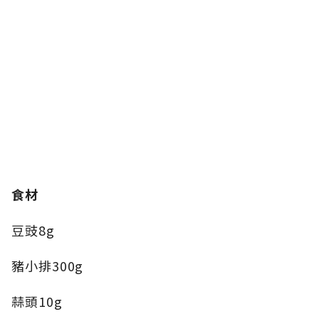
食材
豆豉8g
豬小排300g
蒜頭10g