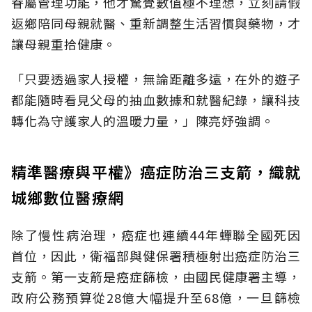
眷屬管理功能，他才驚覺數值極不理想，立刻請假
返鄉陪同母親就醫、重新調整生活習慣與藥物，才
讓母親重拾健康。
「只要透過家人授權，無論距離多遠，在外的遊子
都能隨時看見父母的抽血數據和就醫紀錄，讓科技
轉化為守護家人的溫暖力量，」陳亮妤強調。
精準醫療與平權》癌症防治三支箭，織就
城鄉數位醫療網
除了慢性病治理，癌症也連續44年蟬聯全國死因
首位，因此，衛福部與健保署積極射出癌症防治三
支箭。第一支箭是癌症篩檢，由國民健康署主導，
政府公務預算從28億大幅提升至68億，一旦篩檢