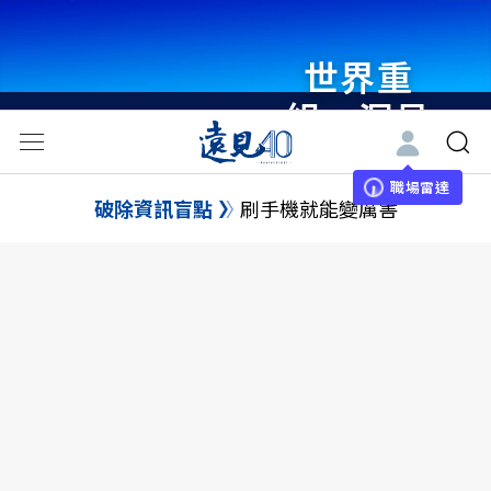
世界重
組・洞見
未來 與
世界領袖
職場雷達
破除資訊盲點
刷手機就能變厲害
同行