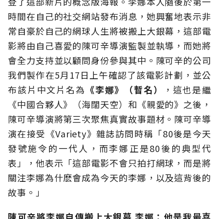
登了這部新片的概念版海報。李娜本人隨後於第一
時間在自己的社交網站發布消息，她興奮地表示非
常自豪於自己的網球人生將被搬上大銀幕，這部電
影將由自己喜愛的陳可辛導演監製並執導，而她將
會全力支持並以顧問身份參與其中。陳可辛的公司
我們製作在5月17日上午確認了該電影計劃，並公
布該片中文片名為
《李娜》（暫名）
，這也是繼
《中國合夥人》（海闊天空）和《親愛的》之後，
陳可辛導演將第三次聚焦真實故事題材。陳可辛導
演在接受《Variety》雜誌訪問時稱「80後是今天
發號施令的一代人，而李娜正是80後的典型代
表」，他表示「這部電影不會只拍打網球，而是將
關注李娜為什麽會成為今天的李娜，以及這背後的
故事。」
陳可辛將李娜自傳搬上大銀幕 李娜：他是我最喜