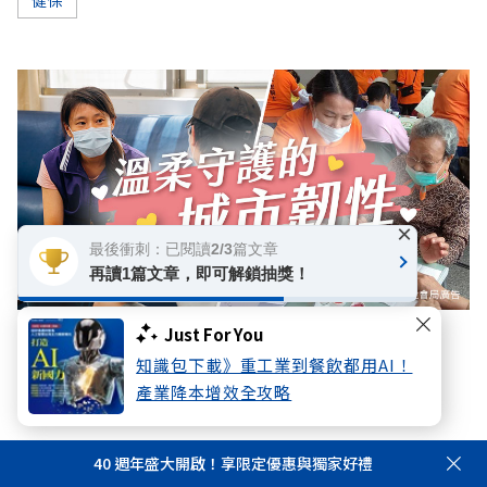
健保
×
最後衝刺：已閱讀2/3篇文章
再讀1篇文章，即可解鎖抽獎！
Just For You
數位專題
知識包下載》重工業到餐飲都用AI！
堅韌守護，溫柔同行：織就的城市防護網
產業降本增效全攻略
你可能感興趣
40 週年盛大開啟！享限定優惠與獨家好禮