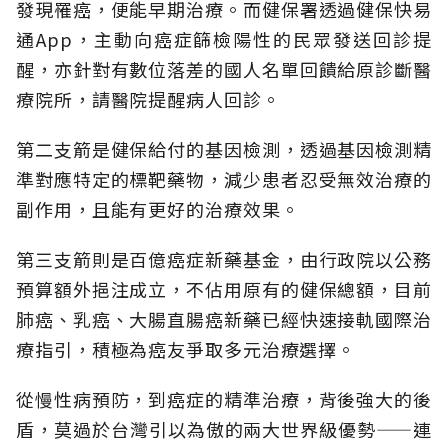
發現罹癌，便能早期治療。而健保署透過健保快易
通App，主動向癌症篩檢陽性的民眾發送回診提
醒，亦針對有數位落差的國人名單回饋給原診斷醫
療院所，請醫院提醒病人回診。
第二支箭是健保給付的基因檢測，透過基因檢測精
準對應特定的標靶藥物，減少患者忍受無效治療的
副作用，且能有更好的治療效果。
第三支箭則是百億癌症新藥基金，由行政院以公務
預算額外挹注成立，不佔用原有的健保總額，目前
肺癌、乳癌、大腸直腸癌新藥已經快速接軌國際治
療指引，積極為癌友爭取多元治療選擇。
從慢性病預防，到癌症的精準治療，背後強大的後
盾，莫過於台灣引以為傲的兩大世界級優勢——連