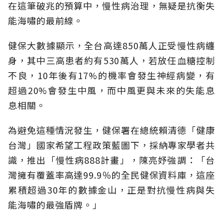
在這筆破兆的預算中，慢性病治理，無疑是抗衡失
能海嘯的最前線。
健保大數據顯示，全台高達850萬人正受慢性病纏
身，其中三高患者約有530萬人，若放任血糖控制
不良，10年後有17%的機率會發生神經病變，有
超過20%會發生中風，而中風更與未來的失能息
息相關。
為避免這種情況發生，健保署在總統賴清德「健康
台灣」國家希望工程政策藍圖下，採納專家學者共
識，推出「慢性病888計畫」，陳亮妤強調：「台
灣擁有覆蓋率高達99.9％的全民健保資料庫，這座
累積超過30年的數據金山，正是對抗慢性病與失
能海嘯的最強盾牌。」