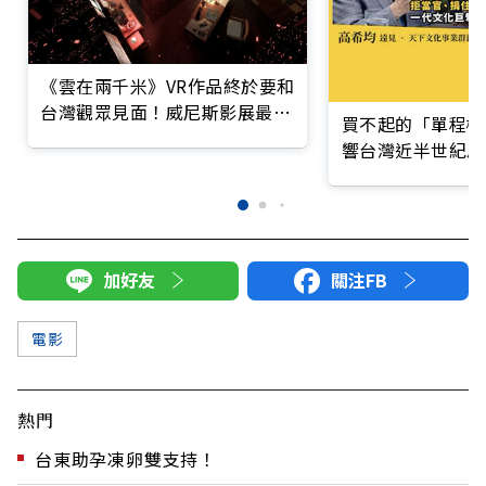
《雲在兩千米》VR作品終於要和
台灣觀眾見面！威尼斯影展最佳
買不起的「單程機
沉浸體驗大獎之作登場
響台灣近半世紀思
加好友
關注FB
電影
熱門
台東助孕凍卵雙支持！