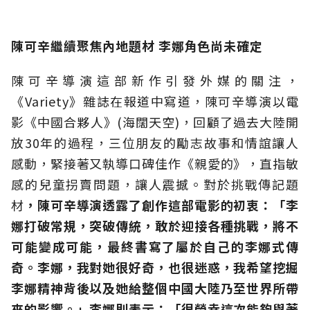
陳可辛繼續聚焦內地題材 李娜角色尚未確定
陳可辛導演這部新作引發外媒的關注，
《Variety》雜誌在報道中寫道，陳可辛導演以電
影《中國合夥人》(海闊天空)，回顧了過去大陸開
放30年的過程，三位朋友的勵志故事和情誼讓人
感動，緊接著又執導口碑佳作《親愛的》，直指敏
感的兒童拐賣問題，讓人震撼。對於挑戰傳記題
材
，陳可辛導演透露了創作這部電影的初衷：「李
娜打破常規，突破傳統，敢於迎接各種挑戰，將不
可能變成可能，最終書寫了屬於自己的李娜式傳
奇。李娜，我對她很好奇，也很迷惑，我希望挖掘
李娜精神背後以及她給整個中國大陸乃至世界所帶
來的影響。」李娜則表示：「很榮幸這次能夠與著