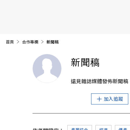
【遠見40週年慶】訂《遠見》贈實用家電3選1+暢銷好
首頁
合作專欄
目前頁面：
新聞稿
新聞稿
遠見雜誌媒體發佈新聞稿
加入追蹤
產業綜合
經濟
傳產