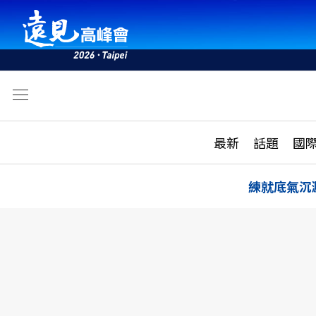
文
最新
最新
話題
國
雜誌目錄
活動
話題
AI
練就底氣沉
學堂
專題報導
科技
教育
遠見ON AIR
影音
合作