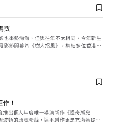
馬獎
電影也來勢洶洶，但與往年不太相同，今年新生
港電影節開幕片《樹大招風》，集結多位香港年
於10月14日在台灣上映的電影《點五步》
鉅作！
度推出個人年度唯一導演新作《怪奇孤兒
姆波頓的頭號粉絲，這本創作更是充滿著提姆
拍成電影的夢想成真，更棒的是導演竟然就是