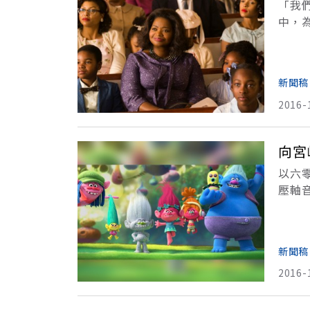
「我
中，為
阿姆斯
新聞稿
2016-
向宮
以六
壓軸
靈》
斯汀
新聞稿
2016-