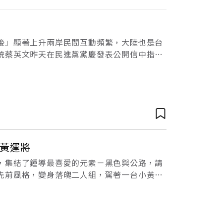
後」顯著上升兩岸民間互動頻繁，大陸也是台
統蔡英文昨天在民進黨黨慶發表公開信中指出
於中國的過度依賴，形塑一個健康的、正常的
化身落魄小黃運將
，集結了鍾導最喜愛的元素－黑色與公路，請
先前風格，變身落魄二人組，駕著一台小黃展
辛！戴立忍也在電影中尬上一角，身為鍾導的