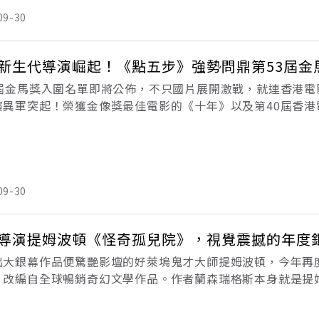
09-30
新生代導演崛起！《點五步》強勢問鼎第53屆金
3屆金馬獎入圍名單即將公佈，不只國片展開激戰，就連香港
演異軍突起！榮獲金像獎最佳電影的《十年》以及第40屆香
導演，新鮮的拍攝手法包裝多元議題，在香港掀起轟動，而即將
09-30
導演提姆波頓《怪奇孤兒院》，視覺震撼的年度
出大銀幕作品便驚艷影壇的好萊塢鬼才大師提姆波頓，今年再
，改編自全球暢銷奇幻文學作品。作者蘭森瑞格斯本身就是提
的影響，沒想到隨著著作的暢銷並被福斯影片相中，著作被開
波頓本