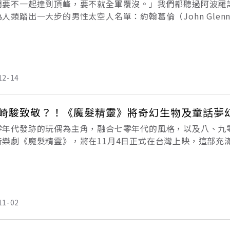
們要不一起達到頂峰，要不就全軍覆沒。」我們都聽過阿波羅
人類踏出一大步的男性太空人名單：約翰葛倫（John Glenn）
壯（Neil Armstrong）。然而，凱薩琳強生（Katherine G.
12-14
崎駿致敬？！《魔髮精靈》將奇幻生物及童話夢
零年代發跡的玩偶為主角，融合七零年代的風格，以及八、九
音樂劇《魔髮精靈》，將在11月4日正式在台灣上映，這部充
，其實更有著對電影界頂尖動畫大師宮崎駿致敬之意，同時為
及
11-02