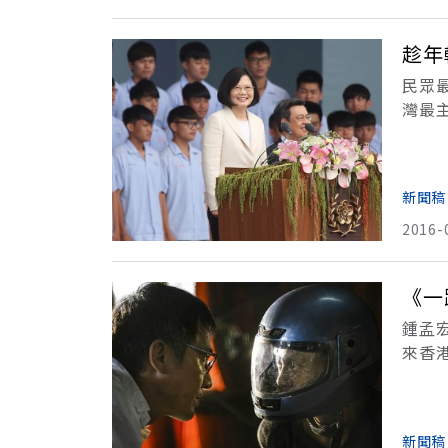
趁年
民眾
灣最
「我
經濟
新聞稿
2016-
鍾孟
來香
開一
好朋
新聞稿