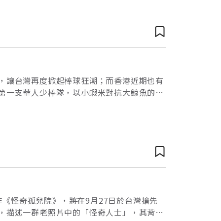
賽，讓台灣再度掀起棒球狂潮；而香港近期也有
代第一支華人少棒隊，以小蝦米對抗大鯨魚的精
叫好又叫座，不但締造超過台幣2000萬的
新作《怪奇孤兒院》，將在9月27日於台灣搶先
說，描述一群老照片中的「怪奇人士」，其背後