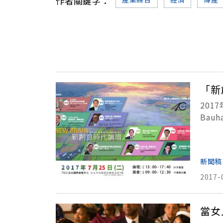
作者關鍵字：
「新
201
Bau
播人
新聞稿
2017-
當女