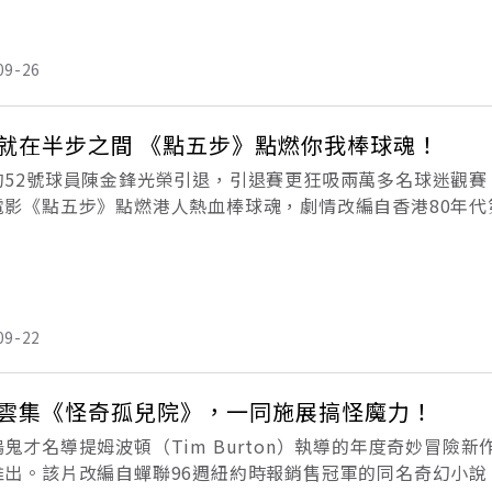
09-26
就在半步之間 《點五步》點燃你我棒球魂！
的52號球員陳金鋒光榮引退，引退賽更狂吸兩萬多名球迷觀
電影《點五步》點燃港人熱血棒球魂，劇情改編自香港80年
敗日本強敵水牛隊，揮灑青春熱血更挑戰感動極限，在香港票房
09-22
雲集《怪奇孤兒院》，一同施展搞怪魔力！
鬼才名導提姆波頓（Tim Burton）執導的年度奇妙冒險
推出。該片改編自蟬聯96週紐約時報銷售冠軍的同名奇幻小