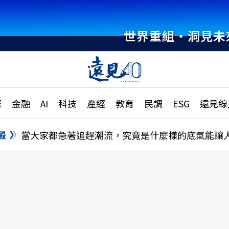
世界重組・洞見未
章
特輯
文章
大學升學、職涯攻略
遠
際
金融
AI
科技
產經
教育
民調
ESG
遠見線
國際
更
縣市施政調查全解析
金融
單
民調
澱
當大家都急著追趕潮流，究竟是什麼樣的底氣能讓
產經
電
好享生活
獨
專欄