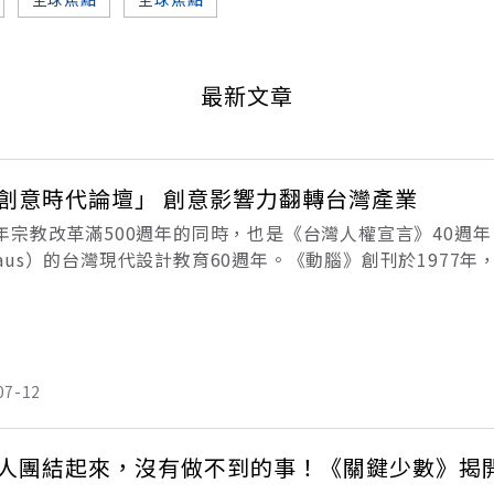
最新文章
創意時代論壇」 創意影響力翻轉台灣產業
7年宗教改革滿500週年的同時，也是《台灣人權宣言》40週年、啟
haus）的台灣現代設計教育60週年。《動腦》創刊於1977
，並深信人人和最弱勢的人民，有權利要求最好的創意，為他
07-12
人團結起來，沒有做不到的事！《關鍵少數》揭