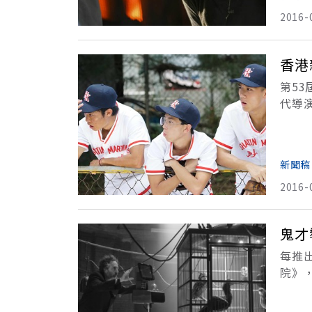
2016-
香港
第5
代導
輕新
新聞稿
2016-
鬼才
每推
院》
波頓
提姆