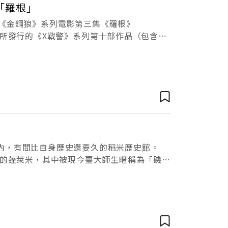
「羅根」
出《金鋼狼》系列電影第三集《羅根》
片所發行的《X戰警》系列第十部作品（包含
全球累積45億美元（約1,440億新台幣），
內，有間比自身歷史還要久的稻米歷史館。
上的蓬萊米，其中被現今臺大師生暱稱為「磯小
間試驗及休息場所，但隨著前人消逝，「磯小