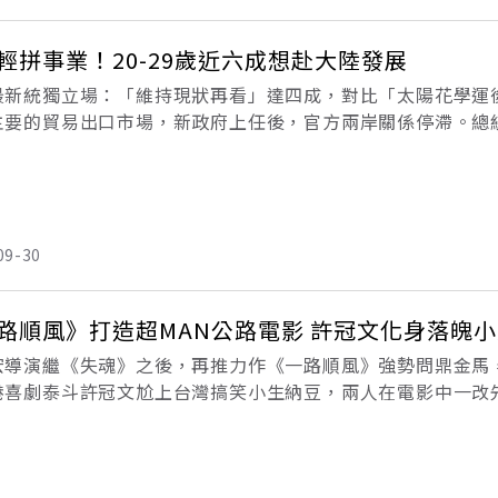
輕拼事業！20-29歲近六成想赴大陸發展
最新統獨立場：「維持現狀再看」達四成，對比「太陽花學運
主要的貿易出口市場，新政府上任後，官方兩岸關係停滯。總
們要力抗中國的壓力，發展與其他國家的關係；我們要擺脫對
關
09-30
《一路順風》打造超MAN公路電影 許冠文
宏導演繼《失魂》之後，再推力作《一路順風》強勢問鼎金馬
港喜劇泰斗許冠文尬上台灣搞笑小生納豆，兩人在電影中一改
場公路之旅，車內對戲帶點黑色幽默，但其實拍攝過程十分艱
友