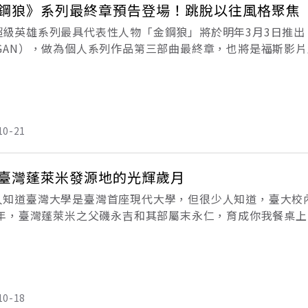
鋼狼》系列最終章預告登場！跳脫以往風格聚焦
超級英雄系列最具代表性人物「金鋼狼」將於明年3月3日推
OGAN），做為個人系列作品第三部曲最終章，也將是福斯影
英雄：死侍》），《X戰警》全系列作品自2000年推出至今，
10-21
臺灣蓬萊米發源地的光輝歲月
人知道臺灣大學是臺灣首座現代大學，但很少人知道，臺大校
26年，臺灣蓬萊米之父磯永吉和其部屬末永仁，育成你我餐桌
的日式平房「舊高等學校農林作業室」，就是磯永吉重要的田
10-18