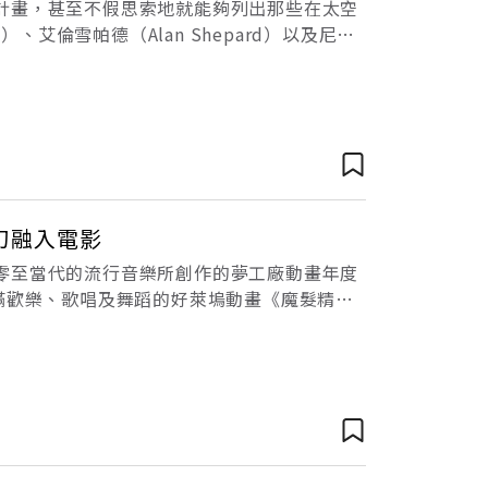
計畫，甚至不假思索地就能夠列出那些在太空
、艾倫雪帕德（Alan Shepard）以及尼爾
幻融入電影
零至當代的流行音樂所創作的夢工廠動畫年度
滿歡樂、歌唱及舞蹈的好萊塢動畫《魔髮精
展現出能歌能演的角色特色，劇組更邀請到賈