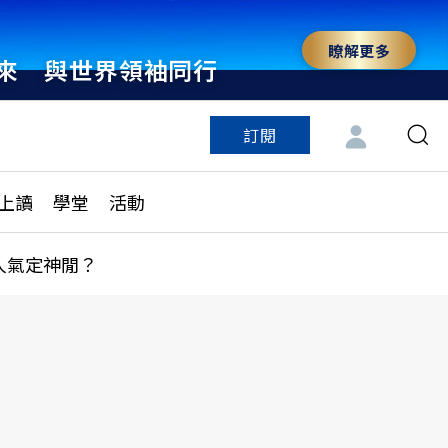
瞭解更多
來 與世界領袖同行
訂閱
特色頻道
訂閱
見線上讀
ESG遠見
上讀
學堂
活動
多訂閱方案
城市學
刊購買
健康遠見
人氣定神閒？
子報訂閱
華人精英論壇
享知識包
領導影響力學院