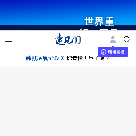
世界重
組・洞見
未來 與
世界領袖
職場雷達
練就底氣沉澱
你看懂世界了嗎？
同行