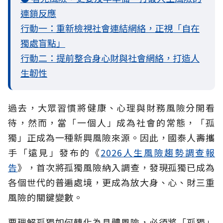
連鎖反應
行動一：重新檢視社會連結網絡，正視「自在
獨處盲點」
行動二：提前整合身心財與社會網絡，打造人
生韌性
過去，大眾習慣將健康、心理與財務風險分開看
待，然而，當「一個人」成為社會的常態，「孤
獨」正成為一種新興風險來源。因此，國泰人壽攜
手「遠見」發布的《
2026人生風險趨勢調查報
告
》，首次將孤獨風險納入調查，發現孤獨已成為
各個世代的普遍處境，更成為放大身、心、財三重
風險的關鍵變數。
要理解孤獨如何轉化為具體風險，必須將「孤獨」