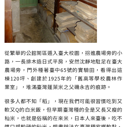
從繁華的公館鬧區遁入臺大校園，拐進農場旁的小
路，一長排木造日式平房，安然沈靜地駐足在臺大
農場旁，門外種著臺中65號的實驗田，看得出這
棟120坪、創建於1925年的「舊高等學校農林作
業室」，堆滿臺灣蓬萊米之父磯永吉的痕跡。
很多人都不知「稻」，現在我們可能很習慣吃到又
軟又Q的白米飯，但早期臺灣種的全是又長又瘦的
秈米，也就是俗稱的在來米，日本人來臺後，吃不
慣口感較硬的秈米，想盡辦法在臺灣種家鄉軟黏、