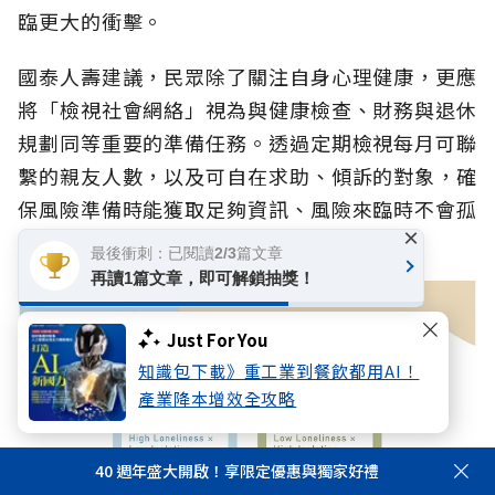
臨更大的衝擊。
國泰人壽建議，民眾除了關注自身心理健康，更應
將「檢視社會網絡」視為與健康檢查、財務與退休
規劃同等重要的準備任務。透過定期檢視每月可聯
繫的親友人數，以及可自在求助、傾訴的對象，確
保風險準備時能獲取足夠資訊、風險來臨時不會孤
×
立無援。
最後衝刺：已閱讀2/3篇文章
再讀1篇文章，即可解鎖抽獎！
Just For You
知識包下載》重工業到餐飲都用AI！
產業降本增效全攻略
40 週年盛大開啟！享限定優惠與獨家好禮