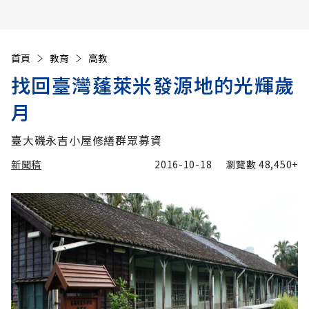
首頁
教育
高教
找回臺灣蓬萊米發源地的光輝歲
月
臺大磯永吉小屋修繕群眾募資
新聞稿
2016-10-18
瀏覽數
48,450+