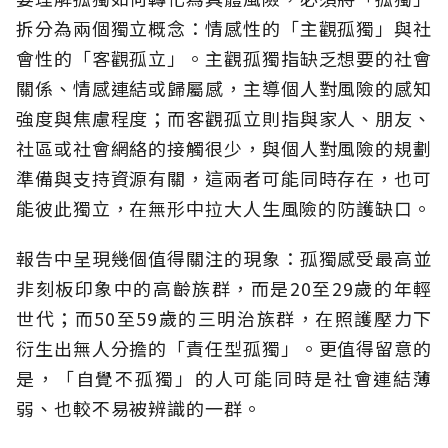
拆分為兩個獨立概念：情感性的「主觀孤獨」與社
會性的「客觀孤立」。主觀孤獨指缺乏想要的社會
關係、情感連結或歸屬感，主導個人對風險的感知
強度與焦慮程度；而客觀孤立則指與家人、朋友、
社區或社會網絡的接觸很少，與個人對風險的規劃
準備與支持資源有關，這兩者可能同時存在，也可
能彼此獨立，在無形中拉大人生風險的防護缺口。
報告中呈現幾個值得關注的現象：孤獨感受最高並
非刻板印象中的高齡族群，而是20至29歲的年輕
世代；而50至59歲的三明治族群，在照護壓力下
衍生出無人分擔的「責任型孤獨」。更值得留意的
是，「自覺不孤獨」的人可能同時是社會連結薄
弱、也較不易被辨識的一群。