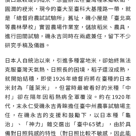
圓潤的稉米，現今的臺大至臺科大基隆路一帶，就
是「總督府農試試驗所」舊址，磯小屋是「臺北高
等農林學校」實習農場作業室，儲放稻米、農具，
進行田間試驗，磯永吉同時在兩處兼任，留下不少
研究手稿及儀器。
日本人自統治以來，引進多種當地米，卻始終無法
克服臺灣天氣熱、日照長的困境，稻子還沒成熟，
就開始結穗，即使1926年總督府將在臺種的日本
米封為「蓬萊米」，但當時最被看好的米種「中
村」卻在隔年因稻熱病全軍覆沒。約在1920年
代，末永仁受磯永吉青睞擔任臺中州農事試驗場主
任，在磯永吉的支援和鼓勵下，以日本種「龜
治」、「神力」雜交選出「臺中65號」，由於具
備對日照鈍感的特性（對日照比較不敏感，因此能