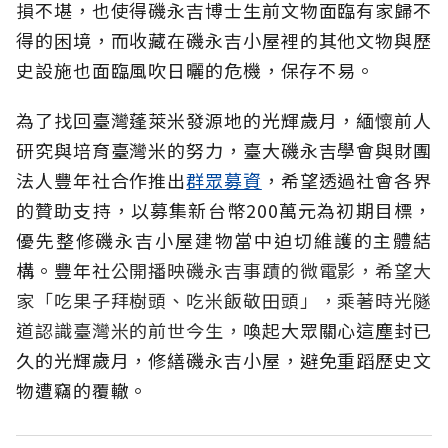
損不堪，也使得磯永吉博士生前文物面臨有家歸不
得的困境，而收藏在磯永吉小屋裡的其他文物與歷
史設施也面臨風吹日曬的危機，保存不易。
為了找回臺灣蓬萊米發源地的光輝歲月，緬懷前人
研究與培育臺灣米的努力，臺大磯永吉學會與財團
法人豐年社合作推出
群眾募資
，希望透過社會各界
的贊助支持，以募集新台幣200萬元為初期目標，
優先整修磯永吉小屋建物當中迫切維護的主體結
構。豐年社
公開播映磯永吉事蹟的微電影，希望大
家「吃果子拜樹頭、吃米飯敬田頭」，乘著時光隧
道認識臺灣米的前世今生，
喚起大眾關心這塵封已
久的光輝歲月，修繕磯永吉小屋，避免重蹈歷史文
物遭竊的覆轍。