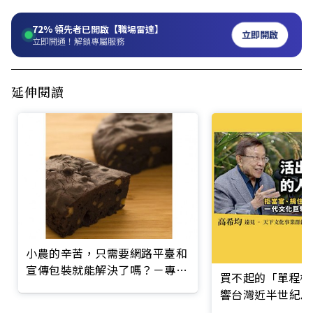
72%
領先者已開啟【職場雷達】
立即開啟
立即開通！解鎖專屬服務
延伸閱讀
小農的辛苦，只需要網路平臺和
宣傳包裝就能解決了嗎？－專訪
買不起的「單程機
好食機社會企業
響台灣近半世紀思