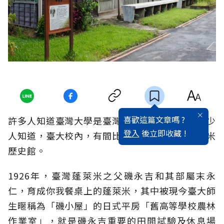
喜歡這篇文章嗎 ?
許多人知道臺灣大學是臺灣首座現代大學，但很少
登入
後立即收藏 !
人知道，臺大校內，有間比自身歷史還要久的稻米
歷史館。
1926年，臺灣蓬萊米之父磯永吉和其部屬末永
仁，育成你我餐桌上的蓬萊米，其中被現今臺大師
生暱稱為「磯小屋」的日式平房「舊高等學校農林
作業室」，就是磯永吉重要的田間試驗及休息場