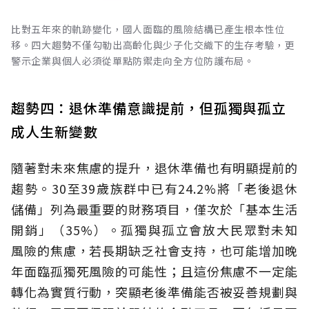
比對五年來的軌跡變化，國人面臨的風險結構已產生根本性位
移。四大趨勢不僅勾勒出高齡化與少子化交織下的生存考驗，更
警示企業與個人必須從單點防禦走向全方位防護布局。
趨勢四：退休準備意識提前，但孤獨與孤立
成人生新變數
隨著對未來焦慮的提升，退休準備也有明顯提前的
趨勢。30至39歲族群中已有24.2%將「老後退休
儲備」列為最重要的財務項目，僅次於「基本生活
開銷」（35%）。孤獨與孤立會放大民眾對未知
風險的焦慮，若長期缺乏社會支持，也可能增加晚
年面臨孤獨死風險的可能性；且這份焦慮不一定能
轉化為實質行動，突顯老後準備能否被妥善規劃與