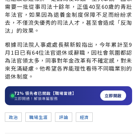
需要一批從事司法十餘年，正值40至60歲的青壯
年法官，如果因為退養金制度保障不足而紛紛求
去，不僅流失優秀的司法人才，甚至會造成「反淘
汰」的效果。
根據司法院人事處處長蔡新毅指出，今年累計至9
月1日已有64位法官退休或辭職，因社會氛圍都認
為法官領太多，同事對年金改革有不確定感，對未
來充滿疑慮。他希望各界能理性看待不同職業別的
退休制度。
72%
領先者已開啟【職場雷達】
立即開啟
立即開通！解鎖專屬服務
政治
職場生涯
評論
經濟