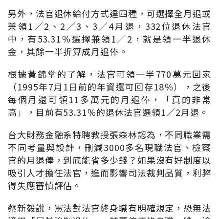
另外，法官退休給付方式達四種，可選擇全月退或
兼領1／2、2／3、3／4月退，332位退休法官
中，有53.31％選擇兼領1／2，就是領一半退休
金，其餘一半折算成月退俸。
根據黃錦堂的了解，法官可領一半770萬元回家
（1995年7月1日前的年資還可回存18％），之後
每個月還可領11多萬元的月退俸，「真的非常
高」，目前有53.31％的退休法官選領1／2月退。
台大財務金融系特聘教授張森林認為，不同職業需
不同考量與設計，刪減3000多名現職法官、檢察
官的月退俸，到底能省多少錢？如果沒有好制度以
吸引人才擔任法官，進而影響司法裁判品質，利弊
得失應審慎評估。
蔡新毅說，憲法對法官終身職有明確規定，恐無法