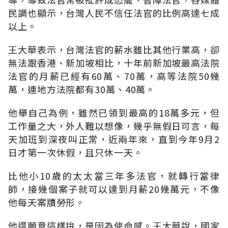
民調也顯示，台灣人民不信任法官的比例高達七成
以上。
王大華表示，台灣法官的薪水雖比其他行業高，卻
無法跟香港、新加坡相比，十年前新加坡最高法院
法官的月薪已經有60萬、70萬，高等法院50幾
萬，連地方法院都有30萬、40萬。
他舉自己為例，雖然已領到最高的18萬多元，但
工作量之大，外人難以想像，幾乎無假日可言，每
天加班到深夜叫正常，近兩年來，直到今年9月2
日才第一次休假，且只休一天。
比他小10歲的太太當三年多法官，就轉行當律
師，接幾個案子就可以達到月薪20幾萬元，不像
他每天案牘勞形。
他還願意這樣拚，是因為使命感。王大華說，國家