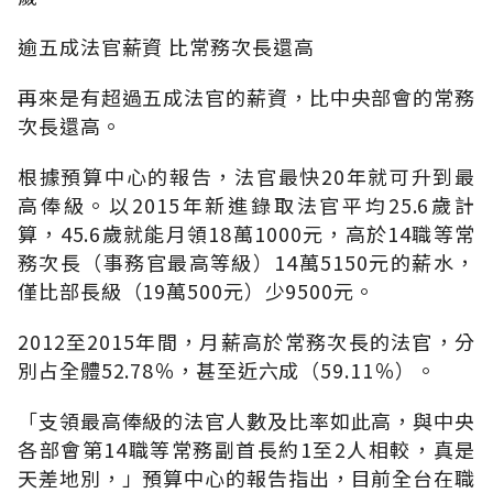
逾五成法官薪資 比常務次長還高
再來是有超過五成法官的薪資，比中央部會的常務
次長還高。
根據預算中心的報告，法官最快20年就可升到最
高俸級。以2015年新進錄取法官平均25.6歲計
算，45.6歲就能月領18萬1000元，高於14職等常
務次長（事務官最高等級）14萬5150元的薪水，
僅比部長級（19萬500元）少9500元。
2012至2015年間，月薪高於常務次長的法官，分
別占全體52.78％，甚至近六成（59.11％）。
「支領最高俸級的法官人數及比率如此高，與中央
各部會第14職等常務副首長約1至2人相較，真是
天差地別，」預算中心的報告指出，目前全台在職