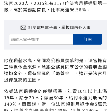
法官2020人，2015年有1177位法官月薪達到第一
級，高於常務副首長，比率高達56.56％。
訂閱遠見電子報，掌握國內外大事
訂閱
除在職薪水高，令同為公務員羨慕的是，法官擁有
三種退休金來源。除跟公務員同享公保的養老金跟
退撫金外，還有專屬的「退養金」，這正是法官月
退俸飆高的主因。
依據法官退養金的給與標準，年資10年以上未滿
15年，給予20％；做滿30年，給付率達到最高的
140％。簡單說，當一位法官領到月退休金5萬元
時，退養金如是最高的140％（5萬×140％＝7