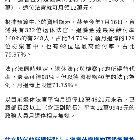
萬），這位法官就可月領12萬元。
根據預算中心的資料顯示，截至今年7月16日，台
灣共有332位退休法官，退養金達最高給付率
140％的有248人，占比74.70％；領月退俸的129
位檢察官中，也有98位達最高給付率，占比
75.97％。
法官法同時規定，退休法官與檢察官的所得替代
率，最高可達98％。但以德國服務40年的法官為
例，月退俸上限僅71.75％。
以目前退休法官平均月退俸12萬4621元來看，已
跟部長級以上（含正副院長）平均12萬9943元的
政務人員月退俸相差無幾。
站在時代的新轉折點上，究竟什麼樣的頂級智慧能