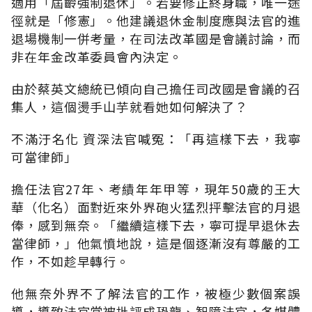
適用「屆齡強制退休」。若要修正終身職，唯一途
徑就是「修憲」。他建議退休金制度應與法官的進
退場機制一併考量，在司法改革國是會議討論，而
非在年金改革委員會內決定。
由於蔡英文總統已傾向自己擔任司改國是會議的召
集人，這個燙手山芋就看她如何解決了？
不滿汙名化 資深法官喊冤：「再這樣下去，我寧
可當律師」
擔任法官27年、考績年年甲等，現年50歲的王大
華（化名）面對近來外界砲火猛烈抨擊法官的月退
俸，感到無奈。「繼續這樣下去，寧可提早退休去
當律師，」他氣憤地說，這是個逐漸沒有尊嚴的工
作，不如趁早轉行。
他無奈外界不了解法官的工作，被極少數個案誤
導，導致法官常被批評成恐龍、智障法官，各媒體