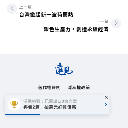
上一篇
台灣掀起新一波荷蘭熱
下一篇
銀色生產力，創造永續經濟
著作權聲明
隱私權政策
×
Copyright© 1999~2026
活動挑戰：已閱讀1/3篇文章
遠見天下文化事業群. All rights reserved.
再看2篇，抽萬元好睡優惠