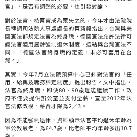
官」，是否有調整的必要，也引發討論。
對於法官、檢察官成為眾矢之的，今年才由法院院
長轉調司法院人事處處長的蔡新毅指出，台灣與美
國憲法都規定法官為終身職，德國憲法允許法律可
讓法官適用屆齡強制退休制度，這點與台灣憲法不
同，「德國法官終身職的定義，未必可套用在台
灣。」
其實，今年7月立法院預算中心已針對法官的「任
用、給與及職務評定制度」提出報告。文中指出，
法官為終身職，即便80、90歲還能繼續工作，政
府不僅要提供辦公室並支付全薪，直至2012年法
官法修改後，薪資才降為2／3。
因為不能強制退休，資料顯示法官平均退休年齡為
軍公教最老，為64.7歲，比老師平均年齡多出10.7
歲。