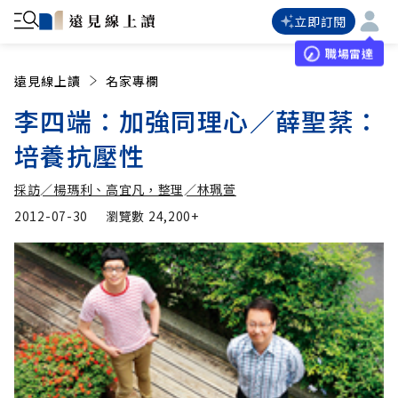
立即訂閱
職場雷達
遠見線上讀
名家專欄
李四端：加強同理心／薛聖棻：
培養抗壓性
採訪∕楊瑪利、高宜凡，整理∕林珮萱
2012-07-30
瀏覽數
24,200+
採訪∕楊瑪利、高宜凡，
加入追蹤
整理∕林珮萱