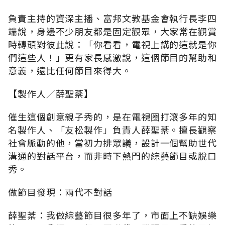
負責主持的資深主播、富邦文教基金會執行長李四
端說，身邊不少朋友都是固定觀眾，大家常在觀賞
時轉頭對彼此說：「你看看，電視上講的這就是你
們這些人！」更有家長感激說，這個節目的幫助和
意義，遠比任何節目來得大。
【製作人∕薛聖棻】
催生這個創意親子秀的，是在電視圈打滾多年的知
名製作人、「友松製作」負責人薛聖棻。擅長觀察
社會脈動的他，當初力排眾議，設計一個幫助世代
溝通的對話平台，而非時下熱門的綜藝節目或脫口
秀。
做節目發現：兩代不對話
薛聖棻：我做綜藝節目很多年了，市面上不缺娛樂