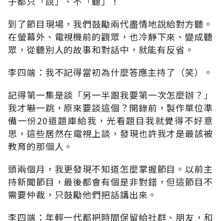
子都只「說」、不「聽」！
到了節目現場，我們鼓勵兩代盡情地說給對方聽。
在螢幕外、電視機前的觀眾，也冷靜下來、變成聽
眾，從聽別人的故事和對話中，就能有反省。
李四端：我不記得當初為什麼答應主持了（笑）。
記得第一集是談「另一半跟我要第一次怎麼辦？」
我才嚇一跳，原來要談這個？開錄前，製作單位準
備一份20道題庫給我，光看題目我就覺得不好意
思，這些居然在電視上談，發現也許我才是最該被
教育的那個人。
頭兩個月，我更發現不知道怎麼掌握節目。以前主
持新聞節目，最後都會有個是非對錯，但這節目不
需要仲裁，只鼓勵他們把話講出來。
李四端：年輕一代都把時間保留給社群、朋友，和