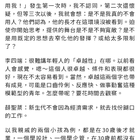
用我！」發生第一次時，我不認同，第二次還懷
疑，但等三次以後，我就會想：是不是我真的不會
用人？他們認為，他的長才在這環境沒被看到。迫
使你開始思考，提供的舞台是不是不夠寬敞？是不
是用既定的思想去窄化他的發揮？或給太多限制
了？
李四端：很難講年輕人的「卓越性」在哪。以前看
人會感覺，嗯～這個人很卓越、條件和表現都很
好，現在不太容易看到。當然，卓越這兩個字也帶
有成見，可能是口齒伶俐、反應快、做事勤奮這種
模範型的青年。怎麼帶呢？要花時間去觀察。
薛聖棻：新生代不會因為經濟需求，就去找份餬口
的工作。
以我親戚的兩個小孩為例，都是在30歲後才就
業，一個學設計、一個學企管，在30歲前都沒有