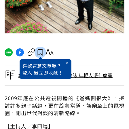
喜歡這篇文章嗎 ?
登入
後立即收藏 !
本文出自 2012 / 8月號雜誌 年輕人憑什麼贏
2009年底在公共電視開播的《爸媽囧很大》，探
討許多親子話題，更在綜藝當道、娛樂至上的電視
圈，開出世代對談的清新路線。
【主持人∕李四端】