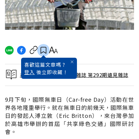
喜歡這篇文章嗎 ?
登入
後立即收藏 !
本文出自 2010 / 10月號雜誌 第292期遠見雜誌
9月下旬，國際無車日（Car-free Day）活動在世
界各地隆重舉行。就在無車日的前幾天，國際無車
日的發起人溥立敦（Eric Britton），來台灣參加
於高雄市舉辦的首屆「共享綠色交通」國際研討
會。