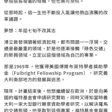
學院院長祕書的母親，但也無可奈何。
從那時起，這一生他不斷投入能讓他熱血沸騰的改
革議題。
夢想：年屆七旬不改其志
溥立敦發現隨著經濟起飛，都市問題一一浮現，交
通是最嚴重的領域，於是他逐漸接觸「綠色交通」
的新興領域，立定以這個領域為自己的專業。
那是1969年，他獲得美國傅爾布萊特學者獎助學
金（Fulbright Fellowship Program），研究義
大利南部地方的發展與迷思。
隔年，計畫結束後，他想繼續留在歐洲，於是向美
國的福特基金會申請研究贊助，同時又得知當時義
大利一家大型銀行願意資助學者研究，以解決羅馬
的交通瓶頸，他爭取到這個專案，福特基金會與羅