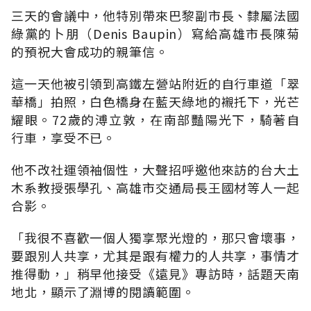
三天的會議中，他特別帶來巴黎副市長、隸屬法國
綠黨的卜朋（Denis Baupin）寫給高雄市長陳菊
的預祝大會成功的親筆信。
這一天他被引領到高鐵左營站附近的自行車道「翠
華橋」拍照，白色橋身在藍天綠地的襯托下，光芒
耀眼。72歲的溥立敦，在南部豔陽光下，騎著自
行車，享受不已。
他不改社運領袖個性，大聲招呼邀他來訪的台大土
木系教授張學孔、高雄市交通局長王國材等人一起
合影。
「我很不喜歡一個人獨享聚光燈的，那只會壞事，
要跟別人共享，尤其是跟有權力的人共享，事情才
推得動，」稍早他接受《遠見》專訪時，話題天南
地北，顯示了淵博的閱讀範圍。