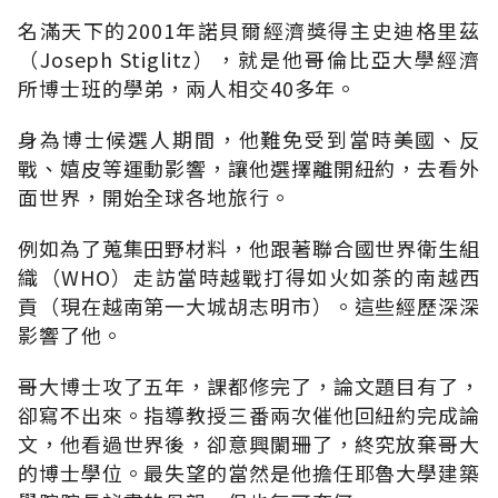
名滿天下的2001年諾貝爾經濟獎得主史迪格里茲
（Joseph Stiglitz），就是他哥倫比亞大學經濟
所博士班的學弟，兩人相交40多年。
身為博士候選人期間，他難免受到當時美國、反
戰、嬉皮等運動影響，讓他選擇離開紐約，去看外
面世界，開始全球各地旅行。
例如為了蒐集田野材料，他跟著聯合國世界衛生組
織（WHO）走訪當時越戰打得如火如荼的南越西
貢（現在越南第一大城胡志明市）。這些經歷深深
影響了他。
哥大博士攻了五年，課都修完了，論文題目有了，
卻寫不出來。指導教授三番兩次催他回紐約完成論
文，他看過世界後，卻意興闌珊了，終究放棄哥大
的博士學位。最失望的當然是他擔任耶魯大學建築