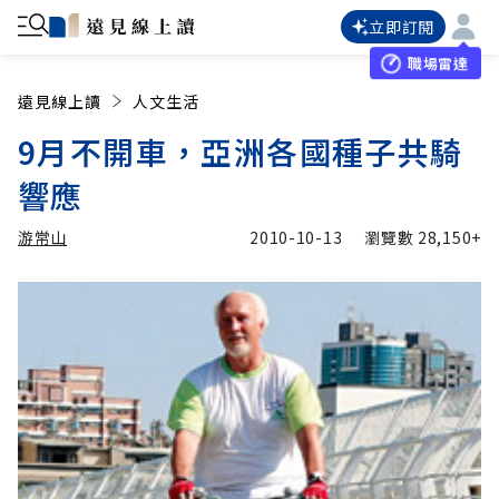
立即訂閱
職場雷達
遠見線上讀
人文生活
9月不開車，亞洲各國種子共騎
響應
游常山
2010-10-13
瀏覽數
28,150+
加入追蹤
游常山