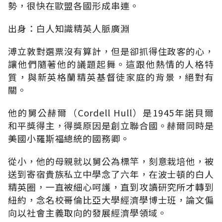
勢，很快在歐盟各國形成串連。
出身：白人知識精英人脈廣淵
溥立敦對選票沒有算計，但是卻抓得住政客的心，
讓他們隨著他的議題起舞。這跟他熱情的人格特
質，與新英格蘭精英基督徒家庭的背景，絕對有
關。
他的舅公赫爾（Cordell Hull）是1945年諾貝爾
和平獎得主，得獎原因是創立聯合國。赫爾同時是
美國小羅斯福總統的國務卿。
從小，他的母親就以舅公為標竿，刻意栽培他，被
送到寄宿貴族私立中學念了六年，在波士頓的白人
精英圈，一直被細心呵護，直到攻讀研究所才轉到
紐約，念名校哥倫比亞大學經濟學博士班，論文偏
向以社會主義取向的發展經濟學領域。