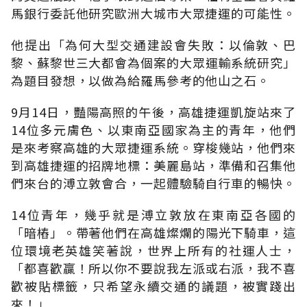
馬銀行委託他研究歐洲大城市大眾捷運的可能性。
他提出「為何大型交通建設會失敗：以倫敦、巴
黎、蘇黎世三大都會為個案的大眾運輸系統研究」
為題目發想，以做為給羅馬參考的他山之石。
9月14日，豔陽高照的午後，高雄捷運凱旋站來了
14位多元膚色、以東南亞國家為主的青年，他們
是來考察高雄的大眾捷運系統。穿梭幾站，他們來
到高雄捷運的招牌地標：美麗島站，準備和召集他
們來台的溥立敦會合，一起體驗騎自行車的暢快。
14位青年，幾乎就是溥立敦放在東南亞各國的
「暗樁」。帶著他們在高雄燦爛的陽光下騎車，這
位環境老英雄笑著說，世界上所有的社運人士，
「都喜歡贏！所以你不要說我左派或右派，我不喜
歡被貼標籤，只希望永續交通的議題，被實踐出
來！」