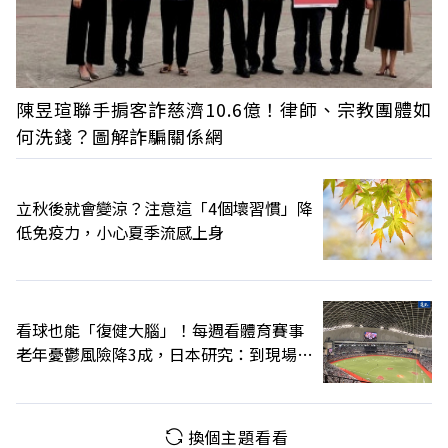
陳昱瑄聯手掮客詐慈濟10.6億！律師、宗教團體如
何洗錢？圖解詐騙關係網
立秋後就會變涼？注意這「4個壞習慣」降
低免疫力，小心夏季流感上身
看球也能「復健大腦」！每週看體育賽事
老年憂鬱風險降3成，日本研究：到現場效
果更好
換個主題看看