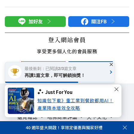
加好友
關注FB
登入網站會員
享受更多個人化的會員服務
×
快速註冊
會員登入
最後衝刺：已閱讀2/3篇文章
再讀1篇文章，即可解鎖抽獎！
Just For You
知識包下載》重工業到餐飲都用AI！
產業降本增效全攻略
遠見雜誌
哈佛商業評論
天下文化
未來親子學習平台
50+
領導影響力學院
40 週年盛大開啟！享限定優惠與獨家好禮