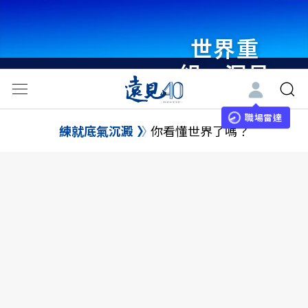
世界重
組・洞見
未來 與
世界領袖
職場雷達
練就底氣沉澱
你看懂世界了嗎？
同行