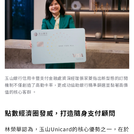
玉山銀行信用卡暨支付金融處資深經理張家菱指出新型態的訂閱
機制不僅創造了高動卡率，更成功協助銀行精準篩選並黏著高價
值的核心客群 。
點數經濟圈發威，打造隨身支付顧問
林榮華認為，玉山Unicard的核心優勢之一，在於