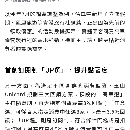
以今年7月的權益調整為例，名單中新增了喜鴻假
期、鳳凰旅遊等實體旅行社通路，正是因為先前的
「領取優惠」的活動數據顯示，實體團客購買高單
價套裝行程的需求強勁，進而主動讓回饋更貼近消
費者的實際需求。
首創訂閱制「UP選」，提升黏著度
另一方面，為滿足不同客群的消費型態，玉山
Unicard 規劃三大回饋方案：預設的「簡單選」
主打隨意刷，百大指定消費最高3%回饋；「任意
選」可從百大指定消費中任選8家，享最高3.5%回
饋；「UP選」則是訂閱制，符合條件門檻或是扣
點訂閱，最高可享4.5%回饋。消費者可以自由決