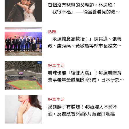
首個沒有爸爸的父親節，林逸欣：
「我很幸福」——從富養看見的教養
課
話題
「永遠懷念高教授！」陳其邁、張善
政、盧秀燕、黃敏惠等縣市長發文弔
唁高希均
好享生活
看球也能「復健大腦」！每週看體育
賽事老年憂鬱風險降3成，日本研究：
到現場效果更好
好享生活
摸到脖子有腫塊！48歲婦人不菸不
酒，反覆感冒3個多月竟罹口咽癌