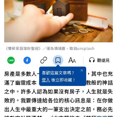
《雙薪家庭理財聖經》／僅為情境圖，取自unsplash
聽遠見
喜歡這篇文章嗎 ?
房產是多數人一生中最重大的開銷，其中也充
登入
後立即收藏 !
滿了幽靈成本，並被包裹在近乎宗教般的神話
之中。許多人認為如果沒有房子，人生就是失
敗的。我要傳達給各位的核心訊息是：在你做
出人生中最重大的一筆支出決定之前，務必先