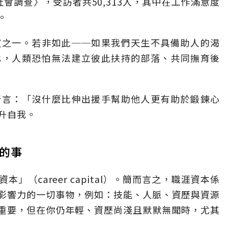
般社會調查〉，受訪者共50,313人，其中在工作滿意度
。
質之一。若非如此──如果我們天生不具備助人的渴
化，人類恐怕無法建立彼此扶持的部落、共同撫育後
所言：「沒什麼比伸出援手幫助他人更有助於鍛鍊心
升自我。
長的事
（career capital）。簡而言之，職涯資本係
影響力的一切事物，例如：技能、人脈、資歷與資源
重要，但在你仍年輕、資歷尚淺且默默無聞時，尤其