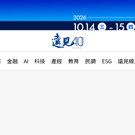
章
特輯
文章
大學升學、職涯攻略
遠
際
金融
AI
科技
產經
教育
民調
ESG
遠見線
國際
更
縣市施政調查全解析
金融
單
民調
產經
電
好享生活
獨
專欄