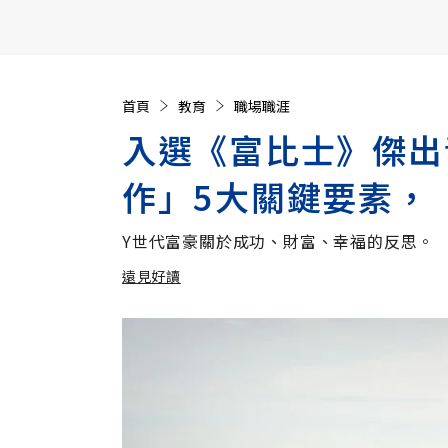
【遠見40週年慶】訂《遠見》贈實用家電3選1+暢銷好
首頁
教育
職場職涯
入選《富比士》傑出
作」5大關鍵要素，
Y世代富豪關於成功、財富、幸福的反思。
遠見好讀
加入追蹤
遠見好讀