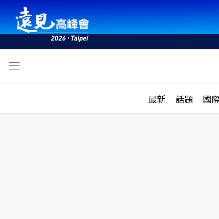
文
最新
最新
話題
國
雜誌目錄
活動
話題
AI
學堂
專題報導
科技
教育
遠見ON AIR
影音
合作