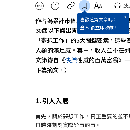
聽
喜歡這篇文章嗎 ?
作者為累計市值超過10億
美元
，4家
登入
後立即收藏 !
30歲以下傑出青年榜，同時是40多
「夢想工作」的5大關鍵要素，這些
人類的滿足感。其中，收入並不在
文節錄自《
快樂
性感的百萬富翁》
下為摘文。）
1.引人入勝
首先，關於夢想工作，真正重要的並不
日時時刻刻實際從事的事。