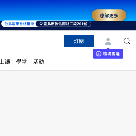
瞭解更多
訂閱
特色頻道
訂閱
見線上讀
ESG遠見
職場雷達
上讀
學堂
活動
多訂閱方案
城市學
刊購買
健康遠見
子報訂閱
華人精英論壇
享知識包
領導影響力學院