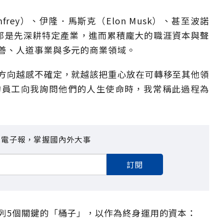
infrey）、伊隆．馬斯克（Elon Musk）、甚至波諾
初都是先深耕特定產業，進而累積龐大的職涯資本與聲
善、人道事業與多元的商業領域。
方向越感不確定，就越該把重心放在可轉移至其他領
的員工向我詢問他們的人生使命時，我常稱此過程為
見電子報，掌握國內外大事
訂閱
列5個關鍵的「桶子」，以作為終身運用的資本：