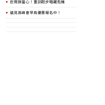
近視族當心！重訓跑步暗藏危機
遠見高峰會早鳥優惠報名中！