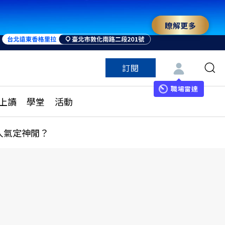
瞭解更多
訂閱
特色頻道
訂閱
見線上讀
ESG遠見
職場雷達
上讀
學堂
活動
多訂閱方案
城市學
刊購買
健康遠見
人氣定神閒？
子報訂閱
華人精英論壇
享知識包
領導影響力學院