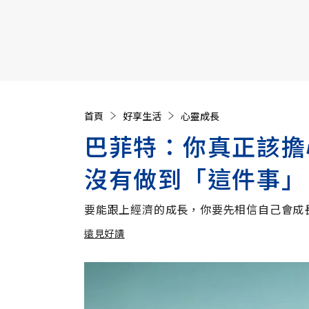
【遠見40週年慶】訂《遠見》贈實用家電3選1+暢銷好
首頁
好享生活
心靈成長
巴菲特：你真正該擔
沒有做到「這件事」
要能跟上經濟的成長，你要先相信自己會成
遠見好讀
加入追蹤
遠見好讀