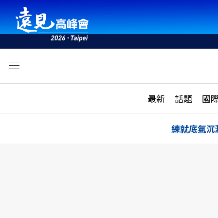
文
最新
最新
話題
國
雜誌目錄
活動
話題
AI
練就底氣沉
學堂
專題報導
科技
教育
遠見ON AIR
影音
合作