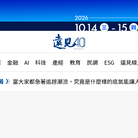
章
特輯
文章
大學升學、職涯攻略
遠
際
金融
AI
科技
產經
教育
民調
ESG
遠見線
國際
更
縣市施政調查全解析
金融
單
民調
澱
當大家都急著追趕潮流，究竟是什麼樣的底氣能讓
產經
電
好享生活
獨
專欄