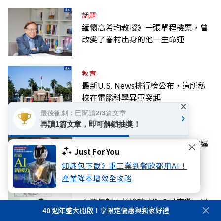
話題
緬懷高希均教授》一張單程機票，曾
改變了眷村出身的他一生命運
教育
最新U.S. News排行榜公布，這所私
校在電腦科學異軍突起
×
最後衝刺：已閱讀2/3篇文章
再讀1篇文章，即可解鎖抽獎！
好享生活
小品電影《給阿嬤的情書》，如何逼
Just For You
哭全中國觀眾，想打電話給阿嬤？
知識包下載》重工業到餐飲都用AI！
產業降本增效全攻略
科技
台灣年輕人前途較抗跌？林宜敬：半
40 週年盛大開啟！享限定優惠與獨家好禮
導體剛好躲過AI取代