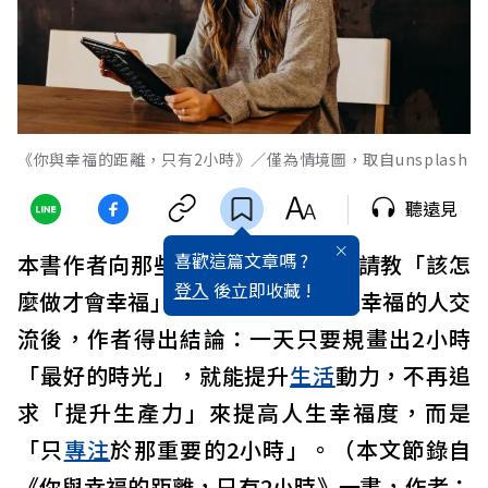
《你與幸福的距離，只有2小時》／僅為情境圖，取自unsplash
聽遠見
喜歡這篇文章嗎 ?
本書作者向那些看起來很
幸福
的人請教「該怎
登入
後立即收藏 !
麼做才會幸福」。與3萬多名
成功
又幸福的人交
流後，作者得出結論：一天只要規畫出2小時
「最好的時光」，就能提升
生活
動力，不再追
求「提升生產力」來提高人生幸福度，而是
「只
專注
於那重要的2小時」。（本文節錄自
《你與幸福的距離，只有2小時》一書，作者：