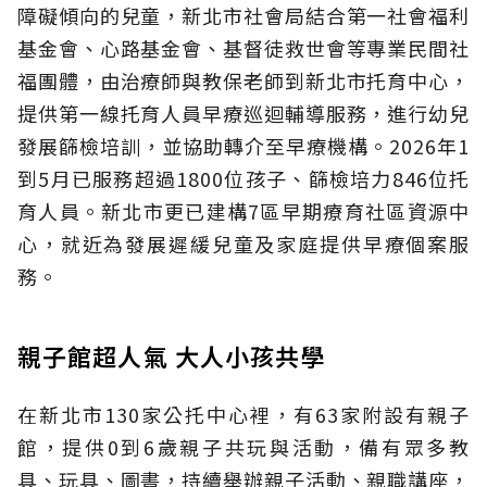
障礙傾向的兒童，新北市社會局結合第一社會福利
基金會、心路基金會、基督徒救世會等專業民間社
福團體，由治療師與教保老師到新北市托育中心，
提供第一線托育人員早療巡迴輔導服務，進行幼兒
發展篩檢培訓，並協助轉介至早療機構。2026年1
到5月已服務超過1800位孩子、篩檢培力846位托
育人員。新北市更已建構7區早期療育社區資源中
心，就近為發展遲緩兒童及家庭提供早療個案服
務。
親子館超人氣 大人小孩共學
在新北市130家公托中心裡，有63家附設有親子
館，提供0到6歲親子共玩與活動，備有眾多教
具、玩具、圖書，持續舉辦親子活動、親職講座，