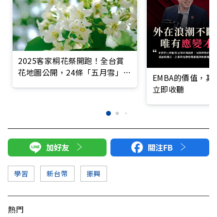
2025客家桐花祭開跑！全台賞
花地圖公開，24條「五月雪」步
EMBA的價值，
道精選
立即收聽
加好友
關注FB
學習
新台幣
振興
熱門