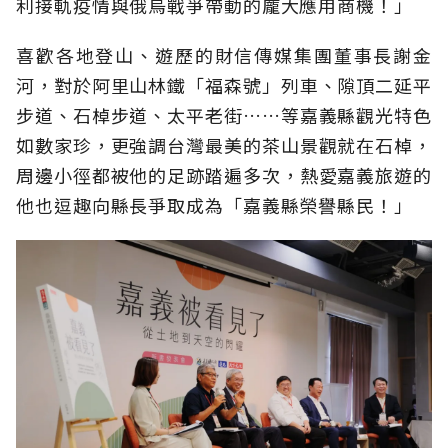
利接軌疫情與俄烏戰爭帶動的龐大應用商機！」
喜歡各地登山、遊歷的財信傳媒集團董事長謝金
河，對於阿里山林鐵「福森號」列車、隙頂二延平
步道、石棹步道、太平老街……等嘉義縣觀光特色
如數家珍，更強調台灣最美的茶山景觀就在石棹，
周邊小徑都被他的足跡踏遍多次，熱愛嘉義旅遊的
他也逗趣向縣長爭取成為「嘉義縣榮譽縣民！」