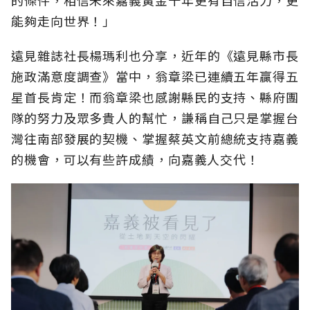
的條件，相信未來嘉義黃金十年更有自信活力，更
能夠走向世界！」
遠見雜誌社長楊瑪利也分享，近年的《遠見縣市長
施政滿意度調查》當中，翁章梁已連續五年贏得五
星首長肯定！而翁章梁也感謝縣民的支持、縣府團
隊的努力及眾多貴人的幫忙，謙稱自己只是掌握台
灣往南部發展的契機、掌握蔡英文前總統支持嘉義
的機會，可以有些許成績，向嘉義人交代！