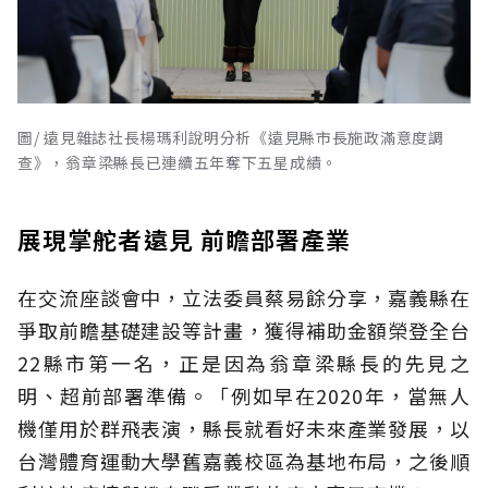
圖/ 遠見雜誌社長楊瑪利說明分析《遠見縣市長施政滿意度調
查》，翁章梁縣長已連續五年奪下五星成績。
展現掌舵者遠見 前瞻部署產業
在交流座談會中，立法委員蔡易餘分享，嘉義縣在
爭取前瞻基礎建設等計畫，獲得補助金額榮登全台
22縣市第一名，正是因為翁章梁縣長的先見之
明、超前部署準備。「例如早在2020年，當無人
機僅用於群飛表演，縣長就看好未來產業發展，以
台灣體育運動大學舊嘉義校區為基地布局，之後順