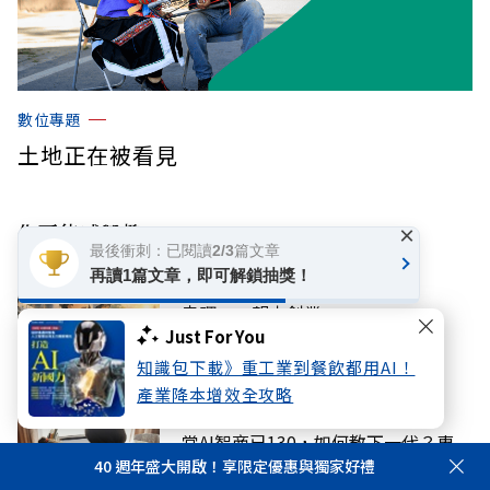
數位專題
土地正在被看見
你可能感興趣
×
最後衝刺：已閱讀2/3篇文章
再讀1篇文章，即可解鎖抽獎！
產經
走吧，一起去創業
Just For You
知識包下載》重工業到餐飲都用AI！
產業降本增效全攻略
教育
當AI智商已130，如何教下一代？專
40 週年盛大開啟！享限定優惠與獨家好禮
家：別犯「亞洲父母」式錯誤