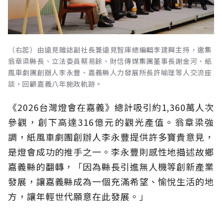
（右起）由遠見雜誌副社長兼遠見智庫總編輯李建興主持，邀集
翁章梁縣長、立法委員蔡易餘、財信傳媒集團董事長謝金河、紙
風車劇團創辦人李永豐、嘉義縣人力發展所長許喻理等人交流座
談，回顧嘉義八年施政軌跡。
《2026台灣燈會在嘉義》總計吸引約1,360萬人次
參觀，創下高達316億元的觀光產值。翁章梁強
調，紙風車劇團創辦人李永豐提供許多寶貴意見，
是燈會成功的推手之一。李永豐則感性地描述故鄉
嘉義縣的翻轉，「因為縣長引進無人機等創新產業
發展，讓嘉義縣成為一個充滿希望、愉悅生活的地
方，讓年輕世代願意在此發展。」