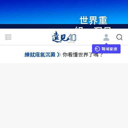
世界重
組・洞見
未來 與
世界領袖
職場雷達
練就底氣沉澱
你看懂世界了嗎？
同行