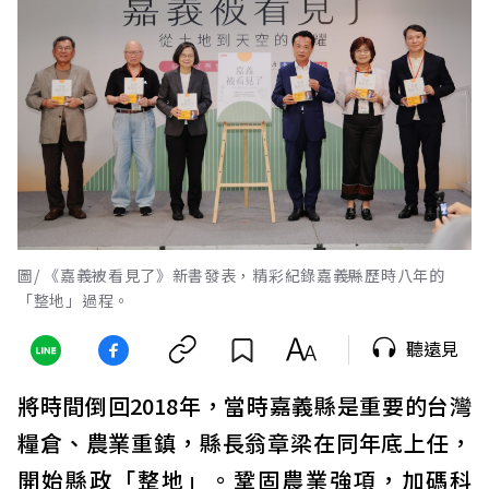
圖/ 《嘉義被看見了》新書發表，精彩紀錄嘉義縣歷時八年的
「整地」過程。
聽遠見
將時間倒回2018年，當時嘉義縣是重要的台灣
糧倉、農業重鎮，縣長翁章梁在同年底上任，
開始縣政「整地」。鞏固農業強項，加碼科