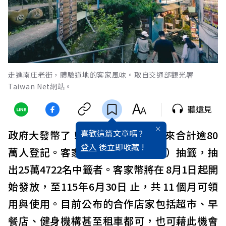
走進南庄老街，體驗道地的客家風味。取自交通部觀光署
Taiwan Net網站。
聽遠見
喜歡這篇文章嗎 ?
政府大發幣了！客家幣開放申請以來合計逾80
登入
後立即收藏 !
萬人登記。客家委員會於今（7/30）抽籤，抽
出25萬4722名中籤者。客家幣將在 8月1日起開
始發放，至115年6月30日 止，共 11 個月可領
用與使用。目前公布的合作店家包括超市、早
餐店、健身機構甚至租車都可，也可藉此機會