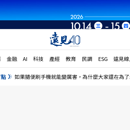
章
特輯
文章
大學升學、職涯攻略
遠
際
金融
AI
科技
產經
教育
民調
ESG
遠見線
國際
更
縣市施政調查全解析
金融
單
民調
盲點
如果隨便刷手機就能變厲害，為什麼大家還在為了
產經
電
好享生活
獨
專欄