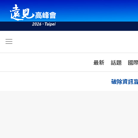
文
最新
最新
話題
國
雜誌目錄
活動
話題
AI
破除資訊
學堂
專題報導
科技
教育
遠見ON AIR
影音
合作