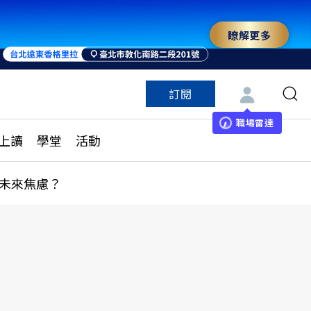
瞭解更多
訂閱
特色頻道
訂閱
見線上讀
ESG遠見
職場雷達
上讀
學堂
活動
多訂閱方案
城市學
刊購買
健康遠見
未來焦慮？
子報訂閱
華人精英論壇
享知識包
領導影響力學院