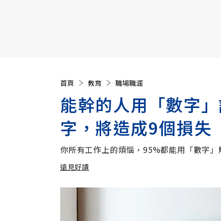
【遠見40週年慶】訂《遠見》贈實用家電3選1+暢銷好
首頁
教育
職場職涯
能幹的人用「數字」
字，將造成9個損失
你所有工作上的煩惱，95%都能用「數字」
遠見好讀
加入追蹤
遠見好讀