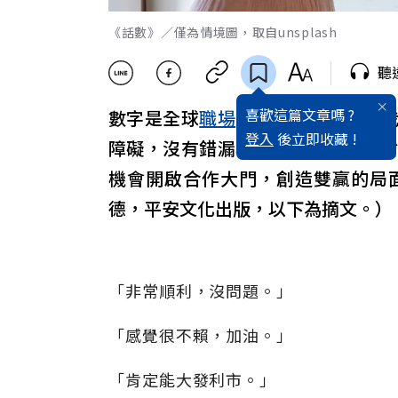
《話數》／僅為情境圖，取自unsplash
聽
喜歡這篇文章嗎 ?
數字是全球
職場
的「共通
語言
」，
登入
後立即收藏 !
障礙，沒有錯漏地清楚表達，而且
機會開啟合作大門，創造雙贏的局
德，平安文化出版，以下為摘文。）
「非常順利，沒問題。」
「感覺很不賴，加油。」
「肯定能大發利市。」