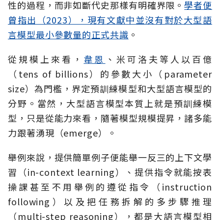
性的過程，而非如斷代史那樣有明確界限。
學者便
曾指出（2023），現有文獻中並沒有對於大型語
言模型最小參數量的正式共識
。
從規模上來看，
韋恩
、米可洛夫等人以百億
（tens of billions）的參數大小（parameter
size）為門檻，界定預訓練模型和大型語言模型的
分野。當然，大型語言模型本質上就是預訓練模
型，只是從能力來看，隨著模型規模提昇，諸多能
力跟著湧現（emerge）。
舉例來說，提供簡單例子便能舉一反三的上下文學
習（in-context learning）、提供指令就能按表
操課甚至不用舉例的遵從指令（instruction
following）以及把任務拆解的多步驟推理
（multi-step reasoning），都是大語言模型相