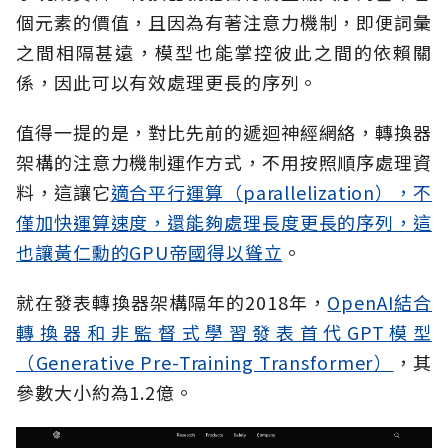
個元素的價值，且因為有著注意力機制，即便詞彙
之間相隔甚遠，模型也能掌控彼此之間的依賴關
係，因此可以有效處理更長的序列。
值得一提的是，對比先前的遞迴神經網絡，轉換器
架構的注意力機制運作方式，不用按照順序處理資
料，這讓它
適合平行運算（parallelization），不
僅加快運算速度，還能夠處理長度更長的序列，這
也讓黃仁勳的GPU帝國得以聳立
。
就在發表轉換器架構隔年的2018年，
OpenAI結合
轉換器和非監督式學習發表首代GPT模型
（Generative Pre-Training Transformer）
，其
參數大小約為1.2億。