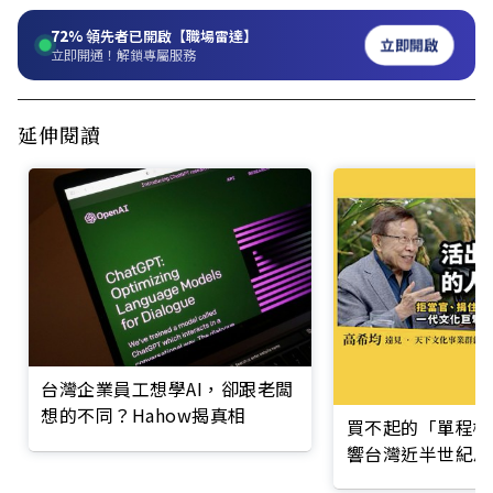
72%
領先者已開啟【職場雷達】
立即開啟
立即開通！解鎖專屬服務
延伸閱讀
台灣企業員工想學AI，卻跟老闆
想的不同？Hahow揭真相
買不起的「單程機
響台灣近半世紀思