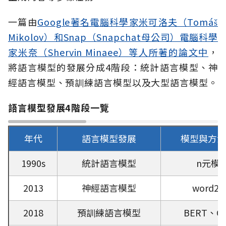
一篇由
Google著名電腦科學家米可洛夫（Tomáš
Mikolov）和Snap（Snapchat母公司）電腦科學
家米奈（Shervin Minaee）等人所著的論文中
，
將語言模型的發展分成4階段：統計語言模型、神
經語言模型、預訓練語言模型以及大型語言模型。
語言模型發展4階段一覽
年代
語言模型發展
模型與方法
1990s
統計語言模型
n元模
2013
神經語言模型
word2v
2018
預訓練語言模型
BERT、GP