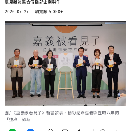
遠見雜誌整合傳播部企劃製作
2026-07-27
瀏覽數
5,050+
圖/ 《嘉義被看見了》新書發表，精彩紀錄嘉義縣歷時八年的
「整地」過程。