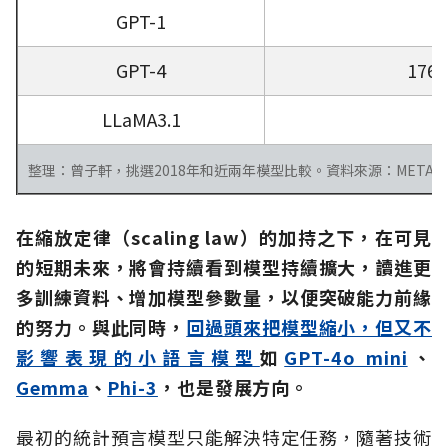
GPT-1
GPT-4
17
LLaMA3.1
整理：曾子軒，挑選2018年和近兩年模型比較。資料來源：META、Minaee, S., Mikolov, T.
在縮放定律（scaling law）的加持之下，在可見
的短期未來，將會持續看到模型持續擴大，讀進更
多訓練資料、增加模型參數量，以便突破能力前緣
的努力。與此同時，
回過頭來把模型縮小，但又不
影響表現的小語言模型
如
GPT-4o mini
、
Gemma
、
Phi-3
，也是發展方向。
最初的統計預言模型只能解決特定任務，隨著技術