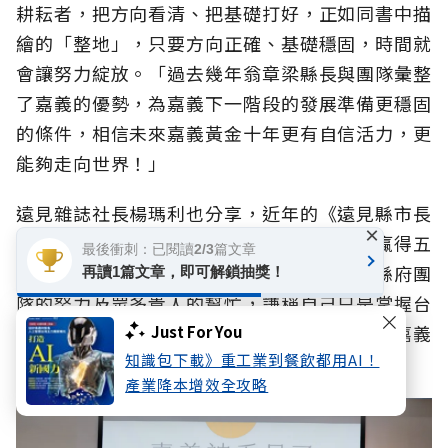
耕耘者，把方向看清、把基礎打好，正如同書中描
繪的「整地」，只要方向正確、基礎穩固，時間就
會讓努力綻放。「過去幾年翁章梁縣長與團隊彙整
了嘉義的優勢，為嘉義下一階段的發展準備更穩固
的條件，相信未來嘉義黃金十年更有自信活力，更
能夠走向世界！」
遠見雜誌社長楊瑪利也分享，近年的《遠見縣市長
×
施政滿意度調查》當中，翁章梁已連續五年贏得五
最後衝刺：已閱讀2/3篇文章
星首長肯定！而翁章梁也感謝縣民的支持、縣府團
再讀1篇文章，即可解鎖抽獎！
隊的努力及眾多貴人的幫忙，謙稱自己只是掌握台
灣往南部發展的契機、掌握蔡英文前總統支持嘉義
Just For You
知識包下載》重工業到餐飲都用AI！
的機會，可以有些許成績，向嘉義人交代！
產業降本增效全攻略