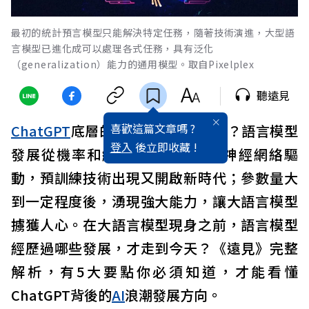
最初的統計預言模型只能解決特定任務，隨著技術演進，大型語
言模型已進化成可以處理各式任務，具有泛化
（generalization）能力的通用模型。取自Pixelplex
聽遠見
喜歡這篇文章嗎 ?
ChatGPT
底層的大語言模型是什麼？語言模型
登入
後立即收藏 !
發展從機率和統計開始，進步到神經網絡驅
動，預訓練技術出現又開啟新時代；參數量大
到一定程度後，湧現強大能力，讓大語言模型
擄獲人心。在大語言模型現身之前，語言模型
經歷過哪些發展，才走到今天？《遠見》完整
解析，有5大要點你必須知道，才能看懂
ChatGPT背後的
AI
浪潮發展方向。