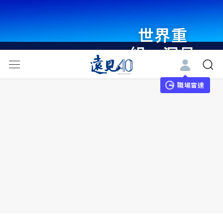
世界重
組・洞見
未來 與
世界領袖
職場雷達
同行