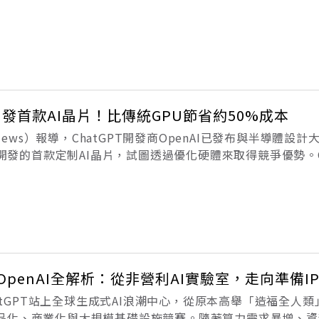
包中翻滾，因為他是獨生子。全篇都是AI虛構，沒有一個字是
否該
通開發首款AI晶片！比傳統GPU節省約50%成本
 News）報導，ChatGPT開發商OpenAI已發布與半導體設計
合作開發的首款定制AI晶片，試圖透過優化硬體來取得競爭優勢。O
AI已收到這款名為Jalapeño（按：西班牙語「墨西哥辣椒」
的OpenAI全解析：從非營利AI實驗室，走向準備IP
ChatGPT站上全球生成式AI浪潮中心，從原本高舉「造福全人
品化、商業化與大規模基礎設施競賽。隨著算力需求暴增、資