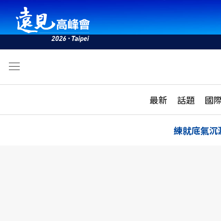
文
最新
最新
話題
國
雜誌目錄
活動
話題
AI
練就底氣沉
學堂
專題報導
科技
教育
遠見ON AIR
影音
合作