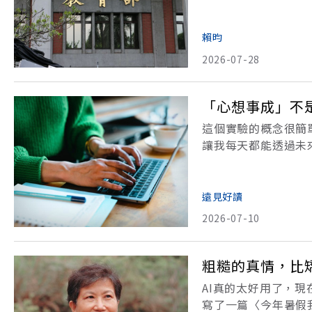
項計畫緊扣政府提出
鍵學術領域中，培育
賴昀
2026-07-28
「心想事成」不
這個實驗的概念很簡單
讓我每天都能透過未
個更成熟、更清晰的
安文化出版，以下為
遠見好讀
2026-07-10
粗糙的真情，比
AI真的太好用了，現
寫了一篇〈今年暑假