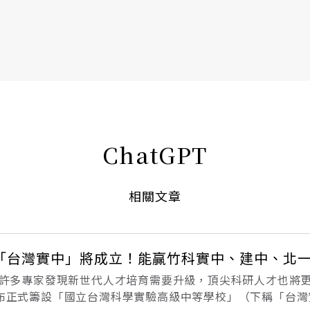
書6選3 特價 3,980 元
ChatGPT
相關文章
，「台灣實中」將成立！能贏竹科實中、建中、北
後，許多專家發現新世代人才培育需要升級，頂尖科研人才也將
旬宣布正式籌設「國立台灣科學實驗高級中等學校」（下稱「台