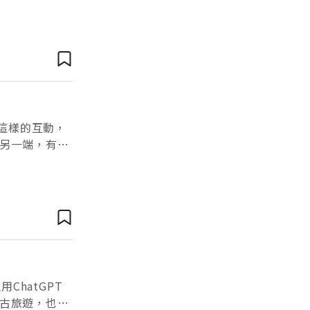
學及醫學三大關
。這樣的互動，
另一端，有一
：邱奕霖／平
ChatGPT
古旅遊，也沒