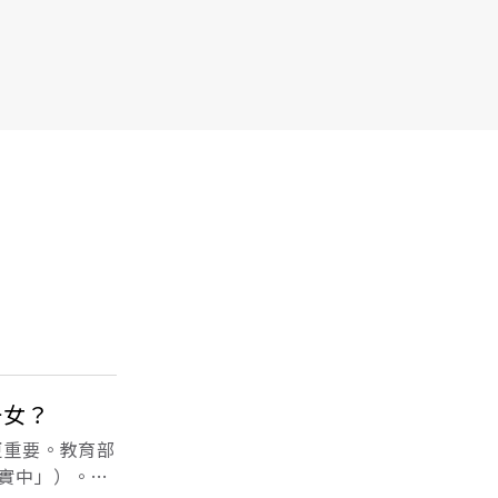
一女？
更重要。教育部
灣實中」）。這