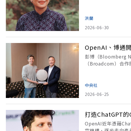
有和弟弟一起在蒙古
近有老師問：我們是
洪蘭
2026-06-30
OpenAI、博
彭博（Bloomberg
（Broadcom）
通今天表示，Open
批樣品，
中央社
2026-06-25
打造ChatGPT
OpenAI近年憑藉
究機構，逐步走向產