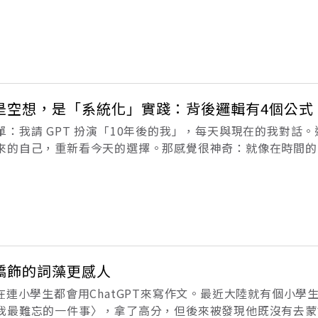
的「三三三」教育願景，目標是在未來30年內，於物理、化
出至少三位諾貝爾獎
是空想，是「系統化」實踐：背後邏輯有4個公式
：我請 GPT 扮演「10年後的我」，每天與現在的我對話
來的自己，重新看今天的選擇。那感覺很神奇：就像在時間的
我，正在指引我前進。（本文節錄自《圖解致富》一書，作者
摘文。）未來日記系統的誕
矯飾的詞藻更感人
在連小學生都會用ChatGPT來寫作文。最近大陸就有個小學生用
我最難忘的一件事〉，拿了高分，但後來被發現他既沒有去蒙