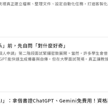
裡真正建立檔案、整理文件、設定自動化任務，打造客製化AI 
何不同？本文整理3個白領最實用的Codex指令教學，以及5月
系」前，先自問「對什麼好奇」
個人申請」第二階段面試緊鑼密鼓展開。當然，許多學生會借
tGPT能快速生成備審與自傳，但在大學面試現場，真正讓教
觀點。「請問你對什麼事情感到好奇？」——這是我在幫助學
的是，這道沒有標準答案
I」：拿借書證ChatGPT、Gemini免費用！資