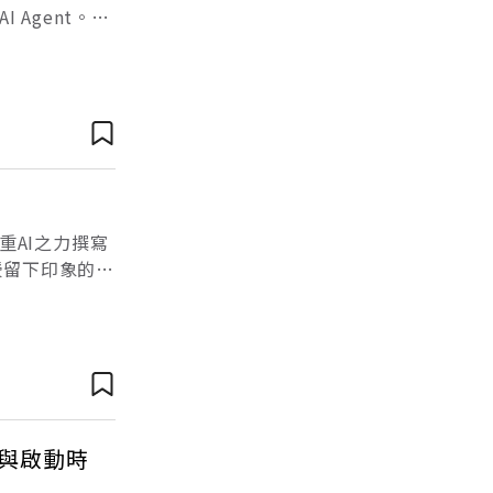
Agent。到
新上線的手機遠
重AI之力撰寫
授留下印象的，
生面試現場最
格與啟動時