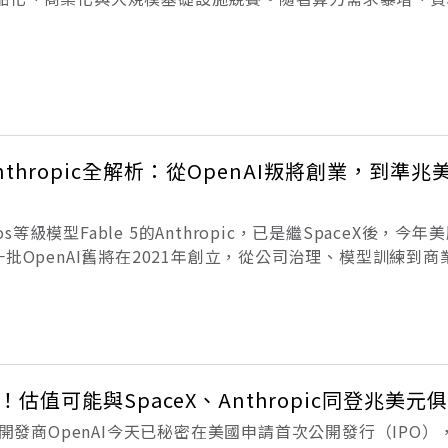
注其上市進程，OpenAI早已不只是打造聊天機器人的公司，
治理辯論的核
Anthropic全解析：從OpenAI叛將創業，到準兆
hos等級模型Fable 5的Anthropic，已是繼SpaceX後，今
一批OpenAI舊將在2021年創立，從公司治理、模型訓練到
控性。ChatGPT問世後，OpenAI長期站在生成式AI話題
O！估值可能與SpaceX、Anthropic同登兆美元
PT開發商OpenAI今天已秘密在美國申請首次公開發行（IPO