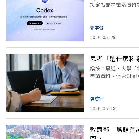
設定就能在電腦資料夾
底跟ChatGPT有
端控制功能
郭宇璇
2026-05-25
思考「選什麼科
編按：最近，大學「
申請資料。儘管Cha
還是真誠思考與獨特
常問的一題。但奇怪
侯勝宗
2026-05-18
教育部「館館有A
間？