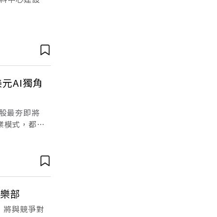
而是牽動資本
美元AI獨角
年美股最夯即將
商業模式，都反
中心；近兩
俱樂部
），將與競爭對