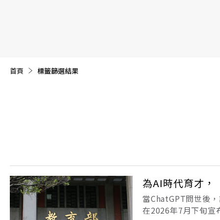
【遠見40週年慶】訂《遠見》贈實用家電3選1+暢銷好
首頁
目前頁面：
標籤篩選結果
為AI時代育才
當ChatGPT問世
在2026年7月下