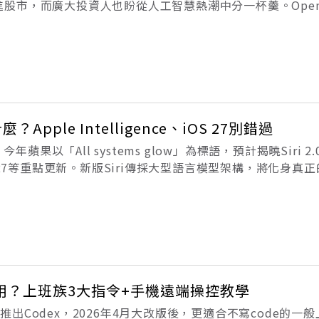
一同前進股市，而廣大投資人也盼從人工智慧熱潮中分一杯羹。Ope
條件，也表示暫未確定時間表。公司聲明說：「上市可能需要
情，
麼？Apple Intelligence、iOS 27別錯過
今年蘋果以「All systems glow」為標語，預計揭曉Siri 2.0
與iOS 27等重點更新。新版Siri傳採大型語言模型架構，將化身真
ence擴展AI影像功能；iOS 27則可望整合
麼用？上班族3大指令+手機遠端操控教學
年4月推出Codex，2026年4月大改版後，更適合不寫code的