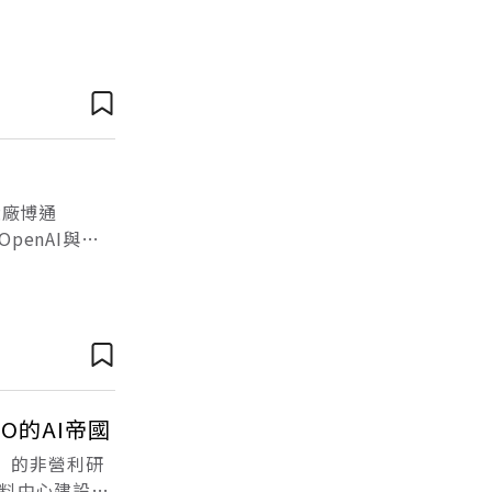
真的。 所以最
大廠博通
penAI與博
之意）晶片的首
O的AI帝國
類」的非營利研
料中心建設加