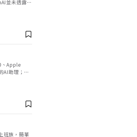
nAI並未透露此
一段時間，因
、Apple
正的AI助理；
一般上班族，簡單