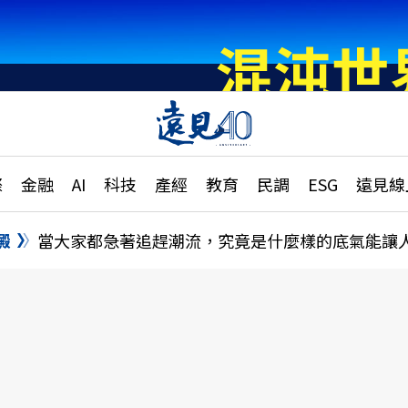
章
特輯
文章
大學升學、職涯攻略
遠
際
金融
AI
科技
產經
教育
民調
ESG
遠見線
國際
更
縣市施政調查全解析
金融
單
民調
澱
當大家都急著追趕潮流，究竟是什麼樣的底氣能讓
產經
電
好享生活
獨
專欄