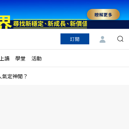
瞭解更多
訂閱
特色頻道
訂閱
見線上讀
ESG遠見
上讀
學堂
活動
多訂閱方案
城市學
刊購買
健康遠見
人氣定神閒？
子報訂閱
華人精英論壇
享知識包
領導影響力學院