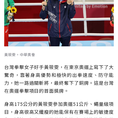
黃筱雯。中華奧會
台灣拳擊女子好手黃筱雯，在東京奧運上寫下了大
驚奇，靠著身高優勢和極快的出拳速度、防守能
力，她一路過關斬將，最終奪下了銅牌。這是台灣
在奧運拳擊項目的首面獎牌。
身高175公分的黃筱雯參加奧運51公斤、蠅量級項
目，身高很高又纖瘦的她能保有在賽場上的敏捷度