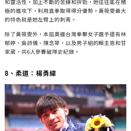
和靈活性，加上不斷的苦練和拚勁，她往往能在積
極的進攻下，利用直拳取得得分優勢。黃筱雯最大
的特色就是她左臂上的刺青。
除了黃筱雯外，本屆奧運台灣拳擊女子選手還有林
郁婷、吳詩儀、陳念琴，以及男子組的賴主恩和甘
家葳，共6人參賽破隊史紀錄。
8、柔道：楊勇緯