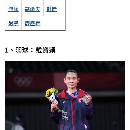
游泳
高爾夫
射箭
射擊
霹靂舞
1、羽球：戴資穎