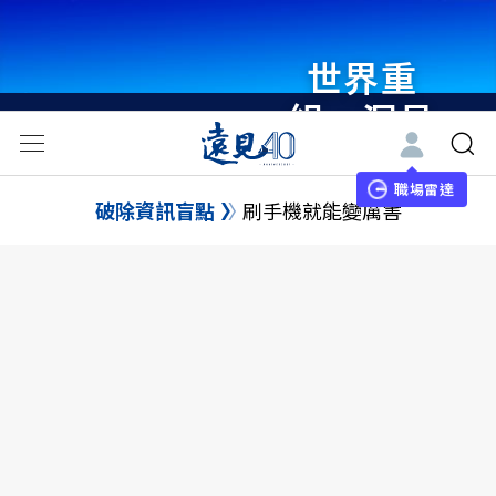
世界重
組・洞見
未來 與
世界領袖
職場雷達
破除資訊盲點
刷手機就能變厲害
同行