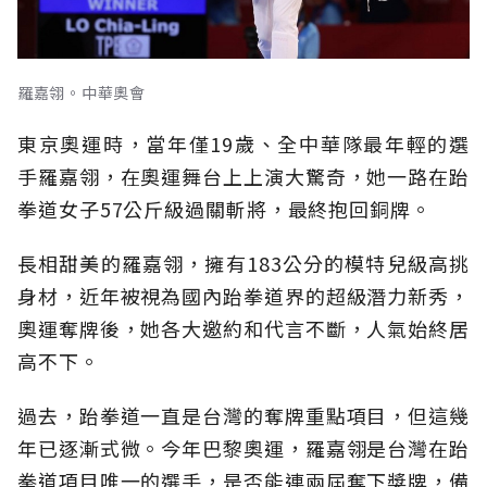
羅嘉翎。中華奧會
東京奧運時，當年僅19歲、全中華隊最年輕的選
手羅嘉翎，在奧運舞台上上演大驚奇，她一路在跆
拳道女子57公斤級過關斬將，最終抱回銅牌。
長相甜美的羅嘉翎，擁有183公分的模特兒級高挑
身材，近年被視為國內跆拳道界的超級潛力新秀，
奧運奪牌後，她各大邀約和代言不斷，人氣始終居
高不下。
過去，跆拳道一直是台灣的奪牌重點項目，但這幾
年已逐漸式微。今年巴黎奧運，羅嘉翎是台灣在跆
拳道項目唯一的選手，是否能連兩屆奪下獎牌，備