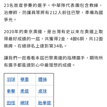
23名首度參賽的選手。中華隊代表團包含教練、
治療師、防護員等將有212人前往巴黎，準備為國
爭光。
2020年的東京奧運，是台灣有史以來在奧運上取
得最好成績的一屆，共獲得2金、4銀6銅，共12面
獎牌，在總排名上達到第34名。
讓我們一起看看本屆巴黎奧運的指標選手，期待所
有選手都能達到心中最理想的成績。
羽球
舉重
體操
拳擊
柔道
桌球
田徑
網球
跆拳道