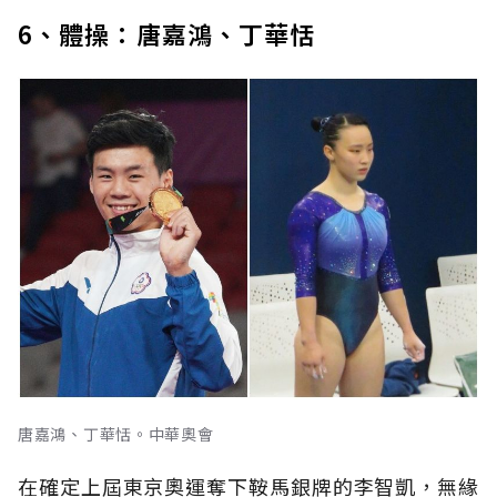
6、體操：唐嘉鴻、丁華恬
唐嘉鴻、丁華恬。中華奧會
在確定上屆東京奧運奪下鞍馬銀牌的李智凱，無緣