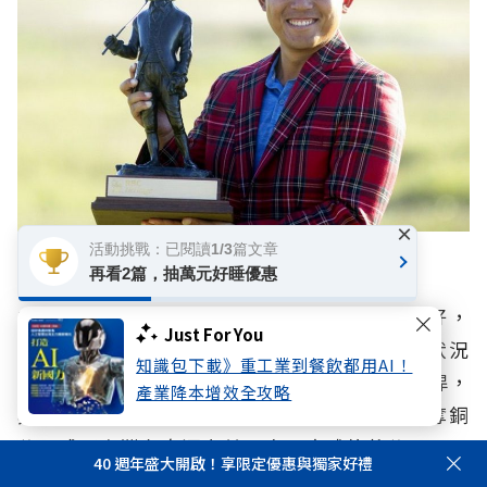
×
活動挑戰：已閱讀1/3篇文章
潘政琮。中華奧會
再看2篇，抽萬元好睡優惠
2020年的東京奧運，潘政琮原本完全不被看好，
Just For You
當時首輪結束後只並列在57名，不過後來的狀況
知識包下載》重工業到餐飲都用AI！
是「倒吃甘蔗」，最終以低於標準15桿的269桿，
產業降本增效全攻略
與其他6名選手並列第3，後來加賽時，他勇奪銅
牌，成了台灣在奧運上首面高爾夫球的獎牌。
40 週年盛大開啟！享限定優惠與獨家好禮