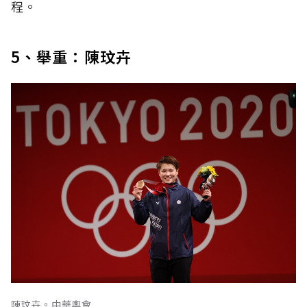
程。
5、舉重：陳玟卉
陳玟卉。中華奧會