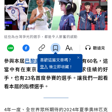
這些為台灣爭光的選手，都是令人振奮的感動
聽遠見
喜歡這篇文章嗎 ?
參與本屆
巴黎奧運
的
台灣
選手，共有60名，這
登入
後立即收藏 !
當中有在東京奧運奪牌、繼續尋求佳績的好
手，也有23名首度參賽的選手。讓我們一起看
看本屆的指標選手。
4年一度、全世界眾所期待的2024年夏季奧林匹克