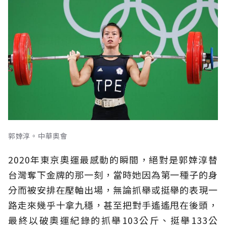
郭婞淳。中華奧會
2020年東京奧運最感動的瞬間，絕對是郭婞淳替
台灣奪下金牌的那一刻，當時她因為第一種子的身
分而被安排在壓軸出場，無論抓舉或挺舉的表現一
路走來幾乎十拿九穩，甚至把對手遙遙甩在後頭，
最終以破奧運紀錄的抓舉103公斤、挺舉133公