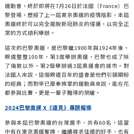
運動會，終於即將在7月26日於法國（France）巴
黎登場，歷經了上一屆東京奧運的疫情陰影，本屆
奧運終於可以完全擺脫新冠肺炎的侵擾，以完全正
常的方式順利舉辦。
這次的巴黎奧運，是巴黎繼1900年與1924年後，
睽違整整100年，第3度舉辦奧運，巴黎也成了除
了倫敦以外，第2個舉辦過3屆奧運會的城市。對
法國人來說，這個睽違百年的盛會是他們引頸期盼
的經典；而對早已摩拳擦掌的運動員來說，能在花
都參與比賽，更是一輩子難得的榮耀。
2024巴黎奧運 X《遠見》專題報導
參與本屆巴黎奧運的台灣選手，共有60名，這當
中有在東京奧運奪牌、繼續尋求佳績的好手，也有