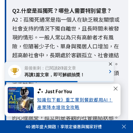
Q2.什麼是孤獨死？哪些人需要特別留意？
A2：孤獨死通常是指一個人在缺乏親友關懷或
社會支持的情況下獨自離世，且長時間未被發
現的情形。一般人常以為只有高齡者才有風
險，但隨著少子化、單身與獨居人口增加，在
超高齡社會中，長期處於客觀孤立、社會連結
×
薄弱或缺乏支持網絡的人，都面臨較高風險。
最後衝刺：已閱讀2/3篇文章
這也警示現代人，老後生活防護網的建構必須
再讀1篇文章，即可解鎖抽獎！
提早啟動。
Just For You
Q3. 孤獨與孤立有什麼不同？
知識包下載》重工業到餐飲都用AI！
產業降本增效全攻略
A3：孤獨與孤立最大的不同，在於孤獨是主觀
的心理感受，孤立則是客觀的社會連結狀態。
一個人即使不覺得孤單，也可能因與家人、朋
40 週年盛大開啟！享限定優惠與獨家好禮