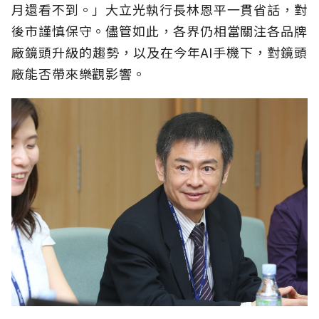
月還看不到。」大立光執行長林恩平一貫省話，對
後市謹慎保守。儘管如此，各界仍相當關注各品牌
廠鏡頭升級的趨勢，以及在今年AI手機下，對鏡頭
廠能否帶來樂觀影響。