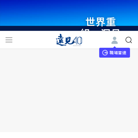
世界重
組・洞見
未來 與
世界領袖
職場雷達
同行