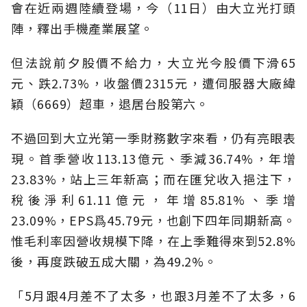
會在近兩週陸續登場，今（11日）由大立光打頭
陣，釋出手機產業展望。
但法說前夕股價不給力，大立光今股價下滑65
元、跌2.73%，收盤價2315元，遭伺服器大廠緯
穎（6669）超車，退居台股第六。
不過回到大立光第一季財務數字來看，仍有亮眼表
現。首季營收113.13億元、季減36.74%，年增
23.83%，站上三年新高；而在匯兌收入挹注下，
稅後淨利61.11億元，年增85.81%、季增
23.09%，EPS爲45.79元，也創下四年同期新高。
惟毛利率因營收規模下降，在上季難得來到52.8%
後，再度跌破五成大關，為49.2%。
「5月跟4月差不了太多，也跟3月差不了太多，6