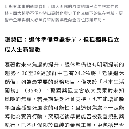
比對五年來的軌跡變化，國人面臨的風險結構已產生根本性位
移。四大趨勢不僅勾勒出高齡化與少子化交織下的生存考驗，更
警示企業與個人必須從單點防禦走向全方位防護布局。
趨勢四：退休準備意識提前，但孤獨與孤立
成人生新變數
隨著對未來焦慮的提升，退休準備也有明顯提前的
趨勢。30至39歲族群中已有24.2%將「老後退休
儲備」列為最重要的財務項目，僅次於「基本生活
開銷」（35%）。孤獨與孤立會放大民眾對未知
風險的焦慮，若長期缺乏社會支持，也可能增加晚
年面臨孤獨死風險的可能性；且這份焦慮不一定能
轉化為實質行動，突顯老後準備能否被妥善規劃與
執行，已不再侷限於單純的金融工具，更包括是否