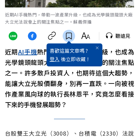
近期AI手機熱門，帶動一波產業升級，也成為光學鏡頭龍頭大廠
大立光法說會上的關注焦點之一。蘇義傑攝
聽遠見
喜歡這篇文章嗎 ?
近期
AI
手機
熱門，帶動一波產業升級，也成為
登入
後立即收藏 !
光學鏡頭龍頭大廠大立光法說會上的關注焦點
之一。許多散戶投資人，也期待這個大趨勢，
能讓大立光股價翻身，別再一直跌。一向被視
作產業風向球的執行長林恩平，究竟怎麼看接
下來的手機發展趨勢？
台股雙王大立光（3008）、台積電（2330）法說