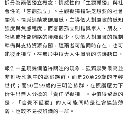
拆分為兩個獨立概念：情感性的「主觀孤獨」與社
會性的「客觀孤立」。主觀孤獨指缺乏想要的社會
關係、情感連結或歸屬感，主導個人對風險的感知
強度與焦慮程度；而客觀孤立則指與家人、朋友、
社區或社會網絡的接觸很少，與個人對風險的規劃
準備與支持資源有關，這兩者可能同時存在，也可
能彼此獨立，在無形中拉大人生風險的防護缺口。
報告中呈現幾個值得關注的現象：孤獨感受最高並
非刻板印象中的高齡族群，而是20至29歲的年輕
世代；而50至59歲的三明治族群，在照護壓力下
衍生出無人分擔的「責任型孤獨」。更值得留意的
是，「自覺不孤獨」的人可能同時是社會連結薄
弱、也較不易被辨識的一群。