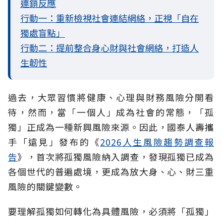
連鎖反應
行動一：重新檢視社會連結網絡，正視「自在
獨處盲點」
行動二：提前整合身心財與社會網絡，打造人
生韌性
過去，大眾習慣將健康、心理與財務風險分開看
待，然而，當「一個人」成為社會的常態，「孤
獨」正成為一種新興風險來源。因此，國泰人壽攜
手「遠見」發布的《
2026人生風險趨勢調查報
告
》，首次將孤獨風險納入調查，發現孤獨已成為
各個世代的普遍處境，更成為放大身、心、財三重
風險的關鍵變數。
要理解孤獨如何轉化為具體風險，必須將「孤獨」