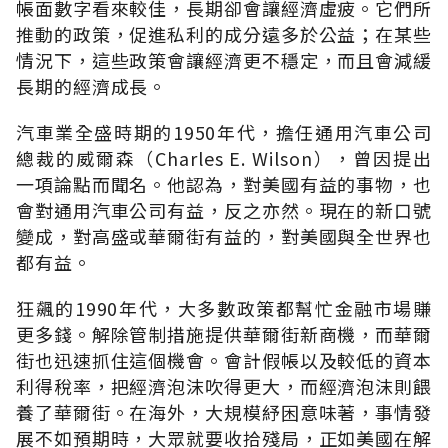
帳面數字看來較佳，長期卻會讓經濟虛疲。它們所
推動的政策，促進私利的成分遠多於公益；在某些
情況下，這些政策會讓經濟更不穩定，而且會減緩
長期的經濟成長。
汽車業全盛時期的1950年代，擔任通用汽車公司
總裁的威爾森（Charles E. Wilson），曾因提出
一項論點而聞名。他認為，對美國有益的事物，也
會對通用汽車公司有益，反之亦然。現在的新口號
變成，對高盛或華爾街有益的，對美國與全世界也
都有益。
狂飆的1990年代，大多數政策都幫忙金融市場賺
更多錢。解除管制措施提供華爾街新商機，而華爾
街也迅速抓住這個機會。會計假帳以及較低的資本
利得稅率，把經濟泡沫吹得更大，而經濟泡沫則餵
養了華爾街。在海外，大規模紓困意味著，事情發
展不如預期時，大眾就要收拾殘局，正如美國在解