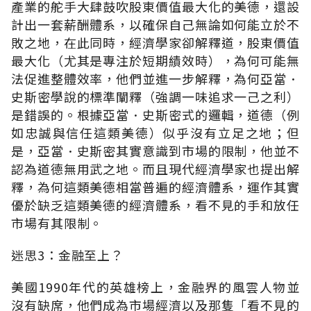
產業的舵手大肆鼓吹股東價值最大化的美德，還設
計出一套薪酬體系，以確保自己無論如何能立於不
敗之地，在此同時，經濟學家卻解釋道，股東價值
最大化（尤其是專注於短期績效時），為何可能無
法促進整體效率，他們並進一步解釋，為何亞當．
史斯密學說的標準闡釋（強調一味追求一己之利）
是錯誤的。根據亞當．史斯密式的邏輯，道德（例
如忠誠與信任這類美德）似乎沒有立足之地；但
是，亞當．史斯密其實意識到市場的限制，他並不
認為道德無用武之地。而且現代經濟學家也提出解
釋，為何這類美德相當普遍的經濟體系，運作其實
優於缺乏這類美德的經濟體系，看不見的手和放任
市場有其限制。
迷思3：金融至上？
美國1990年代的英雄榜上，金融界的風雲人物並
沒有缺席，他們成為市場經濟以及那隻「看不見的