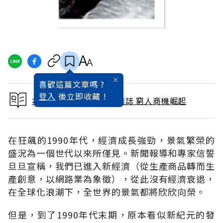
喜歡這篇文章嗎 ?
登入
後立即收藏 !
本文出自 2006 / 1月號雜誌 窮人商機崛起
在狂飆的1990年代，經濟成長強勁，景氣繁榮的
盛況為一個世代以來所僅見。新聞報導和專家信誓
旦旦宣稱，我們已進入新經濟（從生產商品轉而生
產創意，以網路業為象徵），從此沒有經濟衰退，
在全球化浪潮下，全世界的景氣都將欣欣向榮。
但是，到了1990年代末期，原本看似新紀元的發