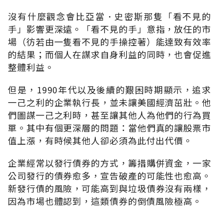
沒有什麼觀念會比亞當．史密斯那隻「看不見的
手」影響更深遠。「看不見的手」意指，放任的市
場（彷若由一隻看不見的手操控著）能達致有效率
的結果；而個人在謀求自身利益的同時，也會促進
整體利益。
但是，1990年代以及後續的艱困時期顯示，追求
一己之利的企業執行長，並未讓美國經濟茁壯。他
們圖謀一己之利時，甚至讓其他人為他們的行為買
單。其中有個更深層的問題：當他們真的讓股票市
值上漲，有時候其他人卻必須為此付出代價。
企業經常以發行債券的方式，籌措購併資金，一家
公司發行的債券愈多，宣告破產的可能性也愈高。
新發行債的風險，可能高到與垃圾債券沒有兩樣，
因為市場也體認到，這類債券的倒債風險極高。