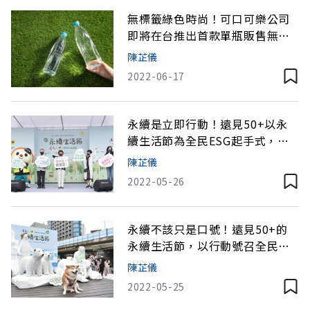
無標籤綠色時尚！可口可樂公司
即將在台推出首款單瓶販售無標
籤品牌「bonaqua怡漾」，永續
陳芷儀
生活的極簡新選擇
2022-06-17
永續是立即行動！遠見50+以永
續生活節為全民ESG起手式，期
盼共創地球新日常
陳芷儀
2022-05-26
永續不該只是口號！遠見50+的
永續生活節，以行動號召全民共
同響應
陳芷儀
2022-05-25