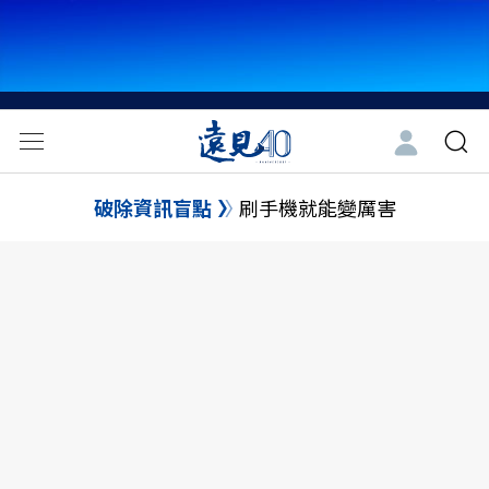
破除資訊盲點
刷手機就能變厲害