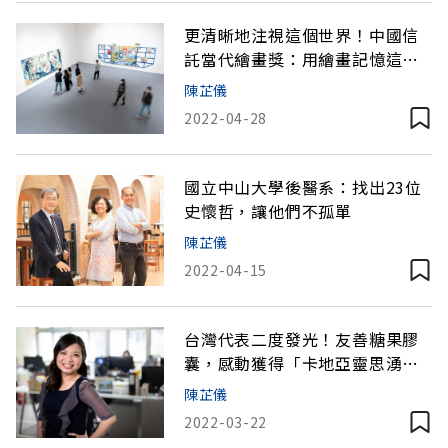
更清晰地注視這個世界！中國信
託當代繪畫獎：用繪畫記憶這時
代、透過藝術讓我們窺見真理的
陳芷儀
樣貌
2022-04-28
國立中山大學後醫系：找出23位
史懷哲，讓他們不孤單
陳芷儀
2022-04-15
台灣代表二度發光！友善糖果膠
囊，感動獲得「卡地亞靈思湧動
女性創業家獎」
陳芷儀
2022-03-22