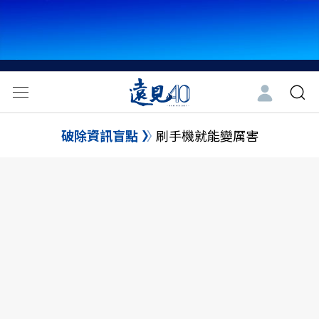
破除資訊盲點
刷手機就能變厲害