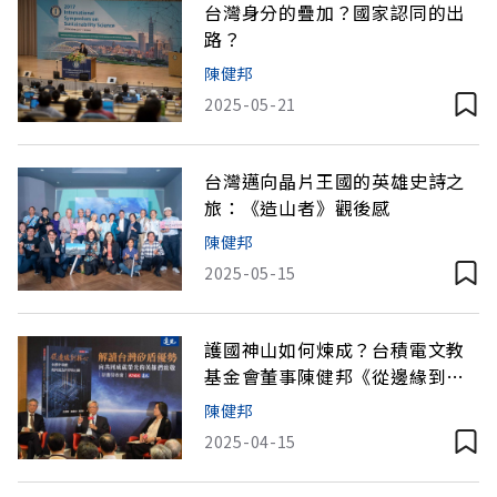
台灣身分的疊加？國家認同的出
路？
陳健邦
2025-05-21
台灣邁向晶片王國的英雄史詩之
旅：《造山者》觀後感
陳健邦
2025-05-15
護國神山如何煉成？台積電文教
基金會董事陳健邦《從邊緣到核
心》讀後感
陳健邦
2025-04-15