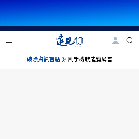
破除資訊盲點
刷手機就能變厲害