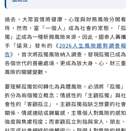
過去，大眾習慣將健康、心理與財務風險分開看
待，然而，當「一個人」成為社會的常態，「孤
獨」正成為一種新興風險來源。因此，國泰人壽攜
手「遠見」發布的《
2026人生風險趨勢調查報
告
》，首次將孤獨風險納入調查，發現孤獨已成為
各個世代的普遍處境，更成為放大身、心、財三重
風險的關鍵變數。
要理解孤獨如何轉化為具體風險，必須將「孤獨」
拆分為兩個獨立概念：情感性的「主觀孤獨」與社
會性的「客觀孤立」。主觀孤獨指缺乏想要的社會
關係、情感連結或歸屬感，主導個人對風險的感知
強度與焦慮程度；而客觀孤立則指與家人、朋友、
社區或社會網絡的接觸很少，與個人對風險的規劃