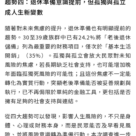
趨勢四：退休準備意識提前，但孤獨與孤立
成人生新變數
隨著對未來焦慮的提升，退休準備也有明顯提前的
趨勢。30至39歲族群中已有24.2%將「老後退休
儲備」列為最重要的財務項目，僅次於「基本生活
開銷」（35%）。孤獨與孤立會放大民眾對未知
風險的焦慮，若長期缺乏社會支持，也可能增加晚
年面臨孤獨死風險的可能性；且這份焦慮不一定能
轉化為實質行動，突顯老後準備能否被妥善規劃與
執行，已不再侷限於單純的金融工具，更包括是否
擁有足夠的社會支持與連結。
從四大趨勢可以發現，影響人生風險的，不只是身
體、心理或財務本身，而是民眾能否及早看見風
險、並將風險意識轉為準備行動。本次調查進一步