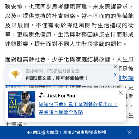
務安排，也應同步思考健康管理、未來照護需求，
以及可提供支持的社會網絡。當不同面向的準備能
及早展開，不僅有助於降低風險對生活造成的衝
擊，更能避免健康、生活與財務因缺乏支持而形成
連鎖影響，提升面對不同人生階段挑戰的韌性。
面對超高齡社會、少子化與家庭結構改變，人生風
×
險早已不是生理、心理、財務的單一課題，而是彼
最後衝刺：已閱讀2/3篇文章
此交織的整體挑戰。本次《
2026人生風險趨勢調
再讀1篇文章，即可解鎖抽獎！
查報告
》提醒我們，除了落實保障與財務規劃，更
Just For You
重要的是及早辨識風險、建立完整的社會支持與準
知識包下載》重工業到餐飲都用AI！
備能力。當風險意識、退休準備與行動同步提升，
產業降本增效全攻略
才能從容因應長壽與突發風險挑戰，真正掌握人生
主導權。
40 週年盛大開啟！享限定優惠與獨家好禮