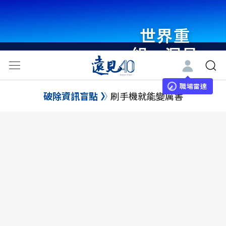
世界重
組・洞見
未來 與
世界領袖
職場雷達
破除資訊盲點
刷手機就能變厲害
同行