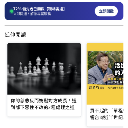
72%
領先者已開啟【職場雷達】
立即開啟
立即開通！解鎖專屬服務
延伸閱讀
你的慈悲反而妨礙對方成長！遇
到部下惡性不改的3種處理之道
買不起的「單程機
響台灣近半世紀思