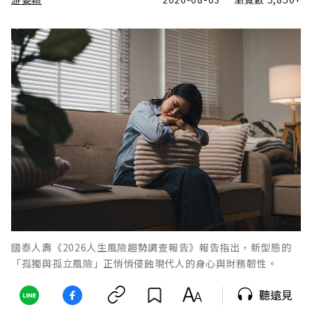
國泰人壽《2026人生風險趨勢調查報告》報告指出，新型態的
「孤獨與孤立風險」正悄悄侵蝕現代人的身心與財務韌性。
聽遠見