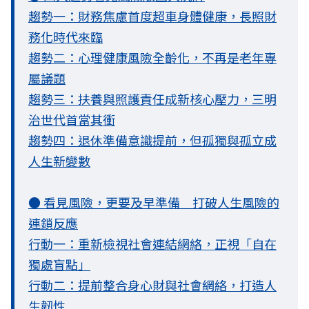
趨勢一：財務焦慮首度超車身體健康，長照財
務化時代來臨
趨勢二：心理健康風險全齡化，不再是老年專
屬議題
趨勢三：扶養與照護責任成新核心壓力，三明
治世代首當其衝
趨勢四：退休準備意識提前，但孤獨與孤立成
人生新變數
● 看見風險，更要及早準備 打破人生風險的
連鎖反應
行動一：重新檢視社會連結網絡，正視「自在
獨處盲點」
行動二：提前整合身心財與社會網絡，打造人
生韌性