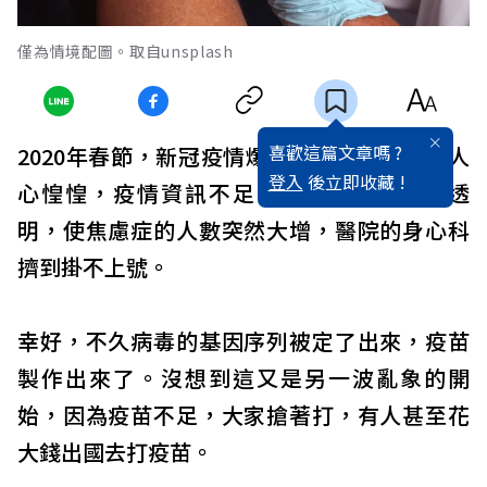
僅為情境配圖。取自unsplash
喜歡這篇文章嗎 ?
2020年春節，新冠疫情爆發，造成整個台灣人
登入
後立即收藏 !
心惶惶，疫情資訊不足，加上疫苗政策不透
明，使焦慮症的人數突然大增，醫院的身心科
擠到掛不上號。
幸好，不久病毒的基因序列被定了出來，疫苗
製作出來了。沒想到這又是另一波亂象的開
始，因為疫苗不足，大家搶著打，有人甚至花
大錢出國去打疫苗。