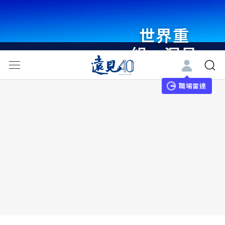
世界重
組・洞見
未來 與
世界領袖
職場雷達
同行