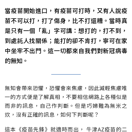
當疫苗開始進口，有疫苗可打時，又有人說疫
苗不可以打，打了傷身，比不打還糟。當時真
是只有一個「亂」字可講：想打的，打不到，
到處託人找關係；能打的卻不肯打，寧可在家
中坐牢不出門。這一切都來自我們對新冠病毒
的無知。
無知會帶來恐懼，恐懼會來焦慮
，
因此減輕焦慮唯
一的方式便是了解真相
，
不要相信網路上各種似是
而非的訊息，自己作判斷。但是巧婦難為無米之
炊，沒有正確的訊息，如何下判斷呢？
這本《疫苗先鋒》就適時而出
，
牛津
AZ
疫苗的二