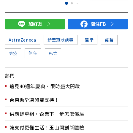
加好友
關注FB
AstraZeneca
新型冠狀病毒
醫學
疫苗
防疫
信任
死亡
熱門
遠見40週年慶典，限時盛大開啟
台東助孕凍卵雙支持！
供應鏈重組，企業下一步怎麼佈局
讓支付更懂生活！玉山開創新體驗