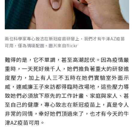
兩位科學家專心致志在新冠疫苗研發上，我們才有牛津AZ疫苗
可用，僅為情境配圖。圖片來自flickr
難得的是
，
它不單調，甚至高潮起伏
。
因為疫情嚴
重時，一天死好幾千人，她們擔負著重大的研發進
度壓力，加上有人三不五時在她們實驗室外面示
威，連威廉王子來訪都得臨時改場地，這些壓力導
致她們必須放下原先的工作計畫、家庭與家人、甚
至自己的健康，專心致志在新冠疫苗上，真是令人
非常的同情，幸好她們頂過來了，也才有今天的牛
津
AZ
疫苗可用
。