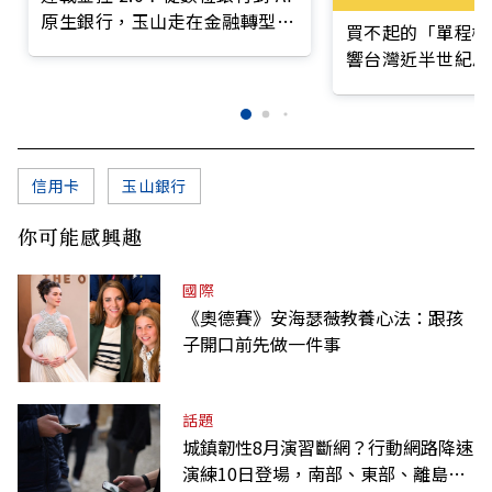
原生銀行，玉山走在金融轉型最
買不起的「單程機
前線
響台灣近半世紀思
信用卡
玉山銀行
你可能感興趣
國際
《奧德賽》安海瑟薇教養心法：跟孩
子開口前先做一件事
話題
城鎮韌性8月演習斷網？行動網路降速
演練10日登場，南部、東部、離島為