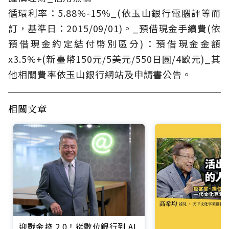
循環利率：5.88%-15%_(依玉山銀行電腦評等而
訂，基準日：2015/09/01)。_預借現金手續費(依
預借現金約定結付幣別區分)：預借現金金額
x3.5%+(新臺幣150元/5美元/550日圓/4歐元)_其
他相關費率依玉山銀行網站及申請書公告。
相關文章
迎戰金控 2.0！從數位銀行到 AI