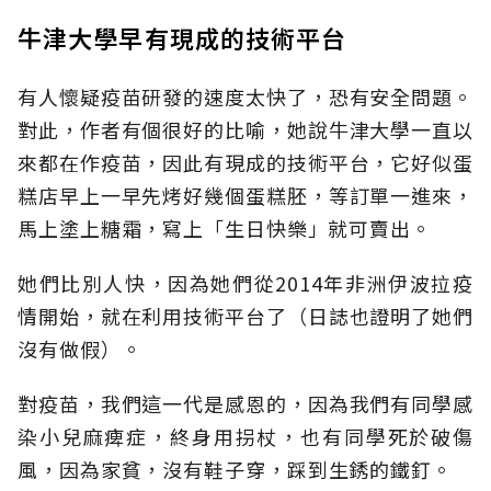
牛津大學早有現成的技術平台
有人懷疑疫苗研發的速度太快了，恐有安全問題
。
對此，作者有個很好的比喻
，
她說牛津大學一直以
來都在作疫苗，因此有現成的技術平台，它好似蛋
糕店早上一早先烤好幾個蛋糕胚，等訂單一進來，
馬上塗上糖霜，寫上「生日快樂」就可賣出。
她們比別人快，因為她們從
2014
年非洲伊波拉疫
情開始
，
就在利用技術平台了（
日誌也證明了她們
沒有做假）
。
對疫苗，我們這一代是感恩的，因為我們有同學感
染小兒麻痺症
，
終身用拐杖，也有同學死於破傷
風，因為家貧
，
沒有鞋子穿
，
踩到生
銹
的
鐵釘
。