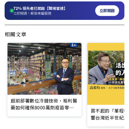
72%
領先者已開啟【職場雷達】
立即開啟
立即開通！解鎖專屬服務
相關文章
超前部署數位冷鏈技術，裕利醫
藥如何確保8000萬劑疫苗零耗
買不起的「單程機
損？
響台灣近半世紀思