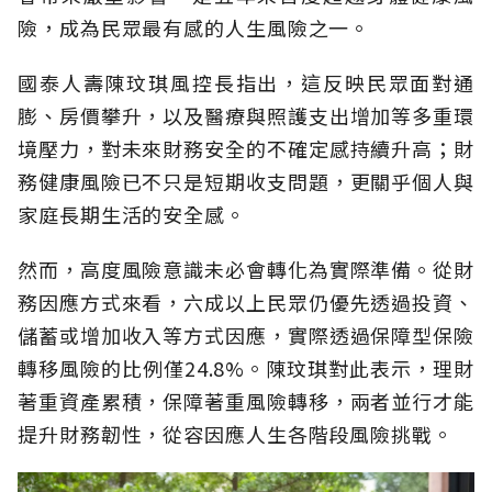
險，成為民眾最有感的人生風險之一。
國泰人壽陳玟琪風控長指出，這反映民眾面對通
膨、房價攀升，以及醫療與照護支出增加等多重環
境壓力，對未來財務安全的不確定感持續升高；財
務健康風險已不只是短期收支問題，更關乎個人與
家庭長期生活的安全感。
然而，高度風險意識未必會轉化為實際準備。從財
務因應方式來看，六成以上民眾仍優先透過投資、
儲蓄或增加收入等方式因應，實際透過保障型保險
轉移風險的比例僅24.8%。陳玟琪對此表示，理財
著重資產累積，保障著重風險轉移，兩者並行才能
提升財務韌性，從容因應人生各階段風險挑戰。