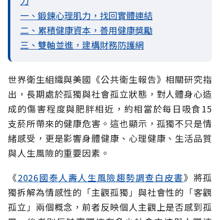
力
一、鍛鍊心理肌力，找回實體連結
二、累積健康資本，善用健康獎勵
三、雙軸並進，建構財務防護網
世界衛生組織與美國《公共衛生報告》相關研究指
出，長期處於孤獨與社會孤立
狀態，對人體身心造
成的傷害程度與肥胖相近，約相當於每日吸食15
支菸所帶來的健康危害。這也顯示，孤獨不只是情
緒感受，更是影響身體健康、心理健康、生活品質
與人生風險的重要因素。
《
2026國泰人壽人生風險趨勢調查白皮書
》將孤
獨拆解為情感性的「主觀孤獨」與社會性的「客觀
孤立」兩個概念，前者反映個人主觀上是否感到孤