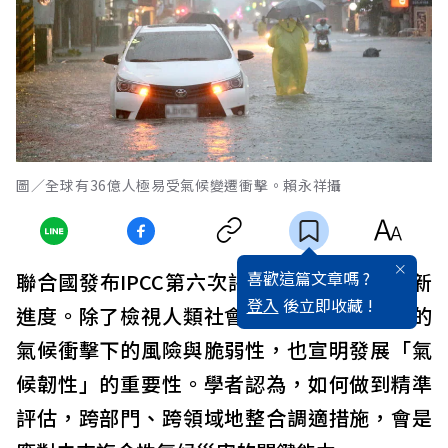
圖／全球有36億人極易受氣候變遷衝擊。賴永祥攝
喜歡這篇文章嗎 ?
聯合國發布IPCC第六次評估報告（AR6）最新
登入
後立即收藏 !
進度。除了檢視人類社會及生態環境在人為的
氣候衝擊下的風險與脆弱性，也宣明發展「氣
候韌性」的重要性。學者認為，如何做到精準
評估，跨部門、跨領域地整合調適措施，會是