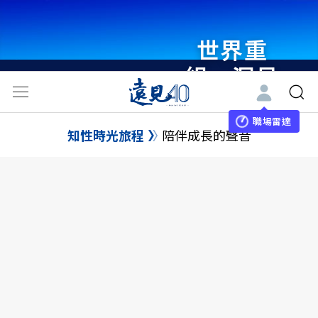
世界重
組・洞見
未來 與
世界領袖
職場雷達
知性時光旅程
陪伴成長的聲音
同行