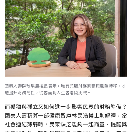
國泰人壽陳玟琪風控長表示，唯有兼顧財務累積與風險轉移，才
能提升財務韌性，從容面對人生各階段挑戰。
而孤獨與孤立又如何進一步影響民眾的財務準備？
國泰人壽精算一部健康智庫林民浩博士則解釋，當
社會連結薄弱時，民眾缺乏能夠一起商量、提醒與