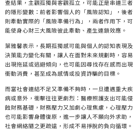
查結果，主觀孤獨與客觀孤立，可能正是串連三者
的隱形變數：前者影響個人的「風險認知
」，後者
則牽動實際的「風險準備行為」，兩者作用下，可
能使身心財三大風險彼此牽動、產生連鎖效應。
葉雅馨表示，長期孤獨感可能與個人的認知表現及
決策能力變化有關，讓人在面對未來規劃時，容易
出現拖延或逃避傾向，也可能因尋找存在感而出現
衝動消費，甚至成為感情或投資詐騙的目標。
而當社會連結不足又準備不夠時，一旦遭遇重大疾
病或意外，衝擊往往更劇烈：醫療照護支出可能侵
蝕財務基礎，財務壓力又加劇心理焦慮，心理壓力
也可能影響身體復原，進一步讓人不願向外求助，
社會網絡隨之更疏遠，形成不易掙脫的負向循環。