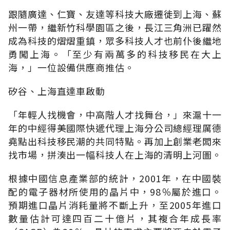
跟隨廣達、仁寶、友達等科技大廠遷徙到上海、蘇
州一帶，繼新竹科學園區之後，長江三角洲已躍然
成為科技的熠熠重鎮，眾多科技人才也前仆後繼地
勇闖上海。「至少有兩萬多的科技移民在大上
海，」一位設備供應商推估。
矽谷、上海直達車啟動
「年輕人找機會，中高階人才找舞台，」來滬十一
年的中經得美國際快遞代理上海分公司總經理厲德
堯點出科技移民潮的共同特點。再加上創業老闆來
找市場，拼湊出一幅科技人在上海的清明上河圖。
根據中國信息產業部的統計，2001年，在中國裝
配的電子器材所使用的晶片中，98％屬於進口。
預期進口晶片消耗量將不斷上升，至2005年進口
數量估計可達四百二十億片，其複合年成長率