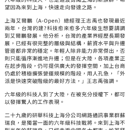
望因為來到上海，快速走向發達之路。
上海艾爾鵬（A-Open）總經理王志禹也發現最近
兩年，台灣的建?科技愈來愈多六年級生想要請調
到艾爾鵬發展。他分析，台灣的產業界經歷長期發
展，已經有很完整的層級與結構，薪資水平與升遷
管道都非常的穩定。年輕人除非能力非常傑出，否
則只能循序漸進地升遷；但是在大陸，各項產業正
在起步階段，仍可提供廣大的發揮空間，加上台商
仍處於積極擴張營運規模的階段，用人孔急，「外
派是快速突破階級的最好方法，」王志禹強調。
六年級的科技人到了大陸，在被充分授權下，都可
以發揮驚人的工作表現。
二十九歲的研華科技上海分公司網路通訊事業群蘇
瑞良，是獨當一面的六年級科技戰將。來到上海不
到半年的蘇瑞良，已經走遍中國各大都市，忙著拜