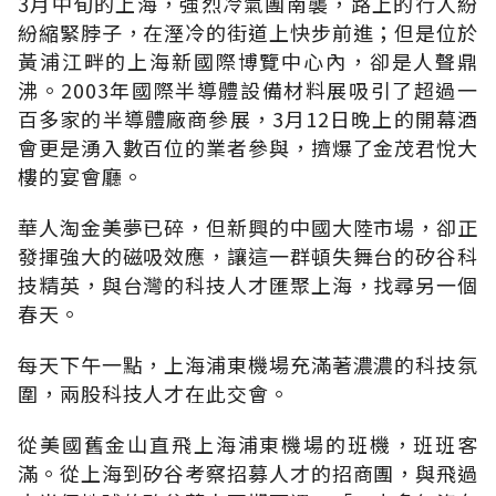
3月中旬的上海，強烈冷氣團南襲，路上的行人紛
紛縮緊脖子，在溼冷的街道上快步前進；但是位於
黃浦江畔的上海新國際博覽中心內，卻是人聲鼎
沸。2003年國際半導體設備材料展吸引了超過一
百多家的半導體廠商參展，3月12日晚上的開幕酒
會更是湧入數百位的業者參與，擠爆了金茂君悅大
樓的宴會廳。
華人淘金美夢已碎，但新興的中國大陸市場，卻正
發揮強大的磁吸效應，讓這一群頓失舞台的矽谷科
技精英，與台灣的科技人才匯聚上海，找尋另一個
春天。
每天下午一點，上海浦東機場充滿著濃濃的科技氛
圍，兩股科技人才在此交會。
從美國舊金山直飛上海浦東機場的班機，班班客
滿。從上海到矽谷考察招募人才的招商團，與飛過