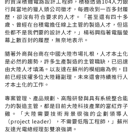
的資深積體電路設計工程師，積極透過104人力銀
行與當地的獵人頭公司徵才，每週收到一百多封履
歷，卻沒有符合要求的人才。「甚至還有四十多
歲、曾經在台積電擔任線上主管的製造人才，但這
些都不是我們要的設計人才，」楊裕興指著電腦螢
幕上數百封的履歷，無奈地表示。
隨著外商與台商在中國大陸市場扎根，人才本土化
是必然的趨勢，許多生產製造的主管職缺，已迅速
由大陸人才填滿。以友達在蘇州的模組廠為例，目
前已經拔擢多位大陸籍副理，未來還會持續推行人
才本土化的工作。
專案管理、產品規劃、高階研發與具有系統整合能
力的製造主管，都是目前大陸科技產業的當紅炸子
雞。「大陸需要技術背景很強的企劃領導人
（project leader），不需要低階工程師，」蘇州
友達光電總經理彭雙浪強調。