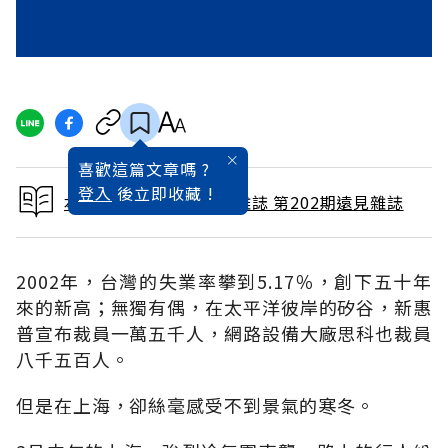
喜歡這篇文章嗎 ?
登入
後立即收藏 !
本文出自 2003 / 4月號雜誌 第202期遠見雜誌
2002年，台灣的失業率攀到5.17％，創下五十年
來的新高；無獨有偶，在太平洋彼岸的矽谷，新惠
普宣布裁員一萬五千人，網路設備大廠思科也裁員
八千五百人。
但是在上海，卻絲毫感受不到景氣的寒冬。