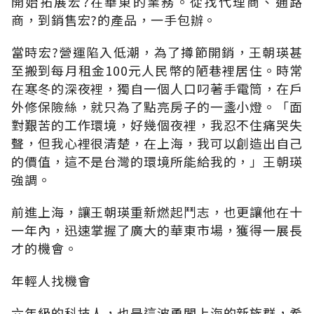
開始拓展宏?在華東的業務。從找代理商、通路
商，到銷售宏?的產品，一手包辦。
當時宏?營運陷入低潮，為了撙節開銷，王朝瑛甚
至搬到每月租金100元人民幣的陋巷裡居住。時常
在寒冬的深夜裡，獨自一個人口叼著手電筒，在戶
外修保險絲，就只為了點亮房子的一盞小燈。「面
對艱苦的工作環境，好幾個夜裡，我忍不住痛哭失
聲，但我心裡很清楚，在上海，我可以創造出自己
的價值，這不是台灣的環境所能給我的，」王朝瑛
強調。
前進上海，讓王朝瑛重新燃起鬥志，也更讓他在十
一年內，迅速掌握了廣大的華東市場，獲得一展長
才的機會。
年輕人找機會
六年級的科技人，也是這波勇闖上海的新族群，希