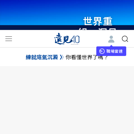
世界重
組・洞見
未來 與
世界領袖
職場雷達
練就底氣沉澱
你看懂世界了嗎？
同行