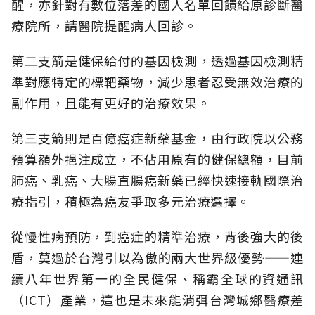
醒，亦針對有數位落差的國人名單回饋給原診斷醫
療院所，請醫院提醒病人回診。
第二支箭是健保給付的基因檢測，透過基因檢測精
準對應特定的標靶藥物，減少患者忍受無效治療的
副作用，且能有更好的治療效果。
第三支箭則是百億癌症新藥基金，由行政院以公務
預算額外挹注成立，不佔用原有的健保總額，目前
肺癌、乳癌、大腸直腸癌新藥已經快速接軌國際治
療指引，積極為癌友爭取多元治療選擇。
從慢性病預防，到癌症的精準治療，背後強大的後
盾，莫過於台灣引以為傲的兩大世界級優勢——連
續八年世界第一的全民健保、稱霸全球的資通訊
（ICT）產業，這也是未來能消弭台灣城鄉醫療差