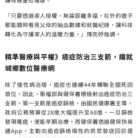
讓母親重拾健康。
「只要透過家人授權，無論距離多遠，在外的遊子
都能隨時看見父母的抽血數據和就醫紀錄，讓科技
轉化為守護家人的溫暖力量，」陳亮妤強調。
精準醫療與平權》癌症防治三支箭，織就
城鄉數位醫療網
除了慢性病治理，癌症也連續44年蟬聯全國死因
首位，因此，衛福部與健保署積極射出癌症防治三
支箭。第一支箭是癌症篩檢，由國民健康署主導，
政府公務預算從28億大幅提升至68億，一旦篩檢
發現罹癌，便能早期治療。而健保署透過健保快易
通App，主動向癌症篩檢陽性的民眾發送回診提