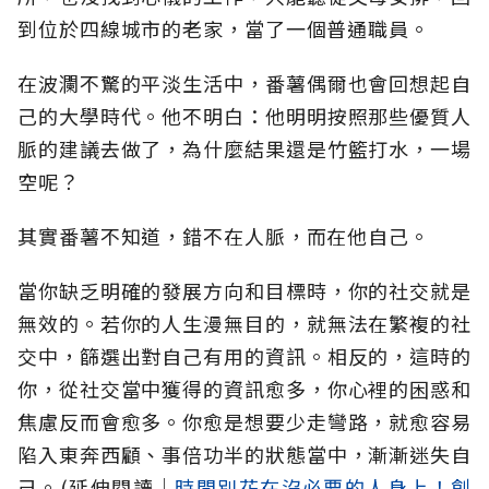
到位於四線城市的老家，當了一個普通職員。
在波瀾不驚的平淡生活中，番薯偶爾也會回想起自
己的大學時代。他不明白：他明明按照那些優質人
脈的建議去做了，為什麼結果還是竹籃打水，一場
空呢？
其實番薯不知道，錯不在人脈，而在他自己。
當你缺乏明確的發展方向和目標時，你的社交就是
無效的。若你的人生漫無目的，就無法在繁複的社
交中，篩選出對自己有用的資訊。相反的，這時的
你，從社交當中獲得的資訊愈多，你心裡的困惑和
焦慮反而會愈多。你愈是想要少走彎路，就愈容易
陷入東奔西顧、事倍功半的狀態當中，漸漸迷失自
己。(延伸閱讀│
時間別花在沒必要的人身上！創