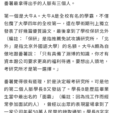
番薯最拿得出手的人脈有三個人。
第一個是大牛A。大牛A是全校有名的學霸，不僅
包攬了大學四年的全校第一，還在學術期刊上獨立
發表了好幾篇優質論文，最後拿到了學校保研北外
（編註：「保研」是指推薦免試攻讀研究所，「北
外」是指北京外國語大學）的名額。大牛A頗為自
傲地跟番薯說：「只有具備了淵博的知識，你才有
資本跟公司要求更高的福利待遇。要想出人頭地，
考研究所才是第一選擇。」
番薯覺得很有道理，於是決定報考研究所。可是他
的第二個人脈學長B又發話了。學長B是歷屆畢業
生當中最出名的「面霸」（編註：因為找工作而經
常參加面試的人），曾經以出眾的表現當場拿到了
一家公司年薪50萬人民幣的錄取通知。學長B字字