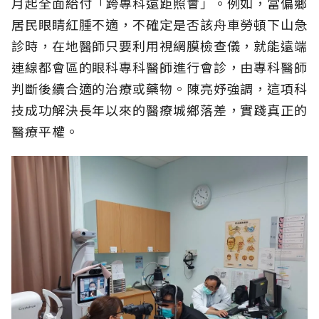
月起全面給付「跨專科遠距照會」。例如，當偏鄉
居民眼睛紅腫不適，不確定是否該舟車勞頓下山急
診時，在地醫師只要利用視網膜檢查儀，就能遠端
連線都會區的眼科專科醫師進行會診，由專科醫師
判斷後續合適的治療或藥物。陳亮妤強調，這項科
技成功解決長年以來的醫療城鄉落差，實踐真正的
醫療平權。