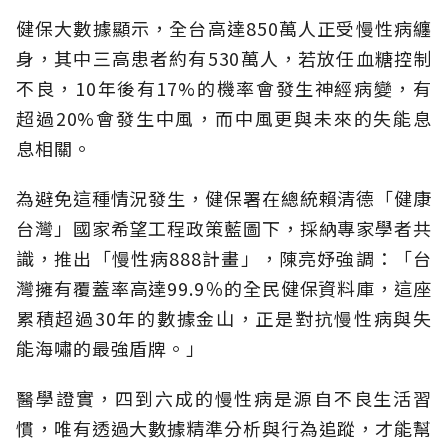
健保大數據顯示，全台高達850萬人正受慢性病纏
身，其中三高患者約有530萬人，若放任血糖控制
不良，10年後有17%的機率會發生神經病變，有
超過20%會發生中風，而中風更與未來的失能息
息相關。
為避免這種情況發生，健保署在總統賴清德「健康
台灣」國家希望工程政策藍圖下，採納專家學者共
識，推出「慢性病888計畫」，陳亮妤強調：「台
灣擁有覆蓋率高達99.9％的全民健保資料庫，這座
累積超過30年的數據金山，正是對抗慢性病與失
能海嘯的最強盾牌。」
醫學證實，四到六成的慢性病是源自不良生活習
慣，唯有透過大數據精準分析與行為追蹤，才能幫