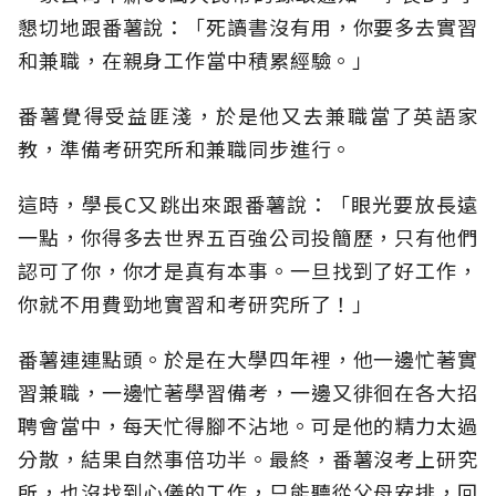
懇切地跟番薯說：「死讀書沒有用，你要多去實習
和兼職，在親身工作當中積累經驗。」
番薯覺得受益匪淺，於是他又去兼職當了英語家
教，準備考研究所和兼職同步進行。
這時，學長C又跳出來跟番薯說：「眼光要放長遠
一點，你得多去世界五百強公司投簡歷，只有他們
認可了你，你才是真有本事。一旦找到了好工作，
你就不用費勁地實習和考研究所了！」
番薯連連點頭。於是在大學四年裡，他一邊忙著實
習兼職，一邊忙著學習備考，一邊又徘徊在各大招
聘會當中，每天忙得腳不沾地。可是他的精力太過
分散，結果自然事倍功半。最終，番薯沒考上研究
所，也沒找到心儀的工作，只能聽從父母安排，回