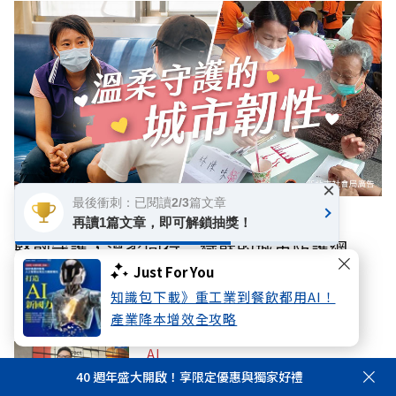
×
最後衝刺：已閱讀2/3篇文章
數位專題
再讀1篇文章，即可解鎖抽獎！
堅韌守護，溫柔同行：織就的城市防護網
Just For You
知識包下載》重工業到餐飲都用AI！
你可能感興趣
產業降本增效全攻略
AI
AI創新翻轉營運陳規！拉亞漢堡賣出
40 週年盛大開啟！享限定優惠與獨家好禮