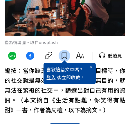
僅為情境圖。取自unsplash
聽遠見
喜歡這篇文章嗎 ?
編按：當你缺乏明確的發展方向和目標時，你
登入
後立即收藏 !
的社交就是無效的。若你的人生漫無目的，就
無法在繁複的社交中，篩選出對自己有用的資
訊。（本文摘自《生活有點難，你笑得有點
甜》一書，作者為周檀，以下為摘文。）