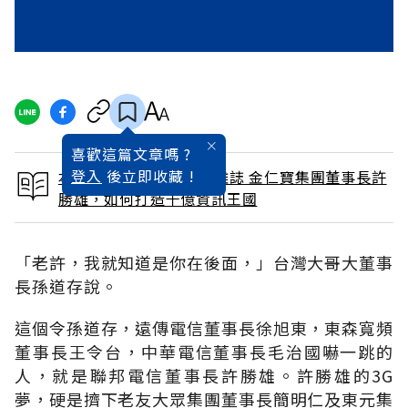
喜歡這篇文章嗎 ?
登入
後立即收藏 !
本文出自 2002 / 5月號雜誌 金仁寶集團董事長許
勝雄，如何打造千億資訊王國
「老許，我就知道是你在後面，」台灣大哥大董事
長孫道存說。
這個令孫道存，遠傳電信董事長徐旭東，東森寬頻
董事長王令台，中華電信董事長毛治國嚇一跳的
人，就是聯邦電信董事長許勝雄。許勝雄的3G
夢，硬是擠下老友大眾集團董事長簡明仁及東元集