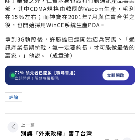
除了華寶之外，仁寶本身也設有行動通訊產品事業
部，其中CDMA規格由韓國的Vacom生產，毛利
在15％左右；而神寶在2001年7月與仁寶合併之
後，也開始採用WinCE系統生產PDA。
拿到3G執照後，許勝雄已經開始招兵買馬。「通
訊產業長期抗戰，氣一定要夠長，才可能做最後的
贏家，」他說。（成章瑜）
72%
領先者已開啟【職場雷達】
立即開啟
立即開通！解鎖專屬服務
評論
上一篇
別讓「外來政權」害了台灣