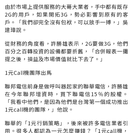
由於市場上提供服務的大哥大業者，手中都有既存
2G的用戶，如果開拓3G，勢必影響到原有的客
戶。「我們卻完全沒有包袱，可以放手一搏，」吳
建璋說。
從財務的角度看，許勝雄表示，2G要做3G，他們
百分之百轉投資的設備都要折舊，「合併報表一攤
提之後，損益及市場價值就比下去了。」
1元Call機團隊出馬
聯邦電信前身是做呼叫器起家的聯華電信，許勝雄
在今年聯邦增資時，買下聯電信15％的股權。
「我看中他們，是因為他們是台灣第一個成功推出
1元call機的團隊，」他說。
聯華的「1元行銷策略」，後來被許多電信業者引
用。很多人都認為一元怎麼賺錢？「1元call機，