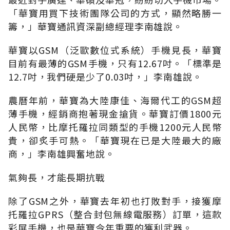
「華寶用買下技術團隊公司的方式，顯然略勝一
籌，」華寶通訊資深副總經理李南雄說。
華寶以GSM（泛歐數位式系統）手機見長，華寶
目前有最薄的GSM手機，只有12.67吋。「標準是
12.7吋，我們硬是少了0.03吋，」李南雄說。
農曆年前，華寶為大陸康佳、海爾代工的GSM超
薄手機，經銷商抱著現金搶貨。華寶訂價1800元
人民幣，比摩托羅拉同類型的手機1200元人民幣
貴，卻炙手可熱。「華寶現在已是大陸最大的廠
商，」李南雄興奮地說。
氣夠長，才能長期抗戰
除了GSM之外，華寶去年初也打敗對手，接獲摩
托羅拉GPRS（整合封包無線電服務）訂單，這款
彩屏手機，也是華寶今年重要的獲利武器。