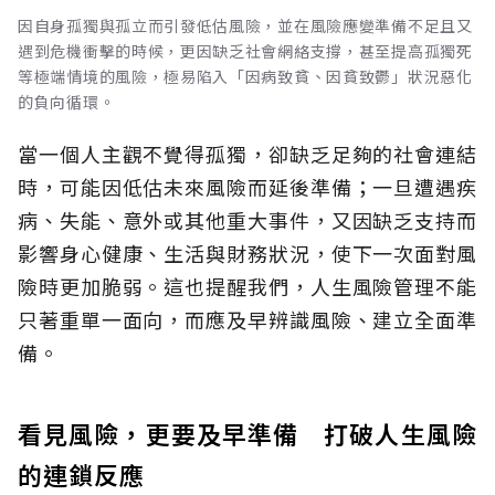
因自身孤獨與孤立而引發低估風險，並在風險應變準備不足且又
遇到危機衝擊的時候，更因缺乏社會網絡支撐，甚至提高孤獨死
等極端情境的風險，極易陷入「因病致貧、因貧致鬱」狀況惡化
的負向循環。
當一個人主觀不覺得孤獨，卻缺乏足夠的社會連結
時，可能因低估未來風險而延後準備；一旦遭遇疾
病、失能、意外或其他重大事件，又因缺乏支持而
影響身心健康、生活與財務狀況，使下一次面對風
險時更加脆弱。這也提醒我們，人生風險管理不能
只著重單一面向，而應及早辨識風險、建立全面準
備。
看見風險，更要及早準備 打破人生風險
的連鎖反應