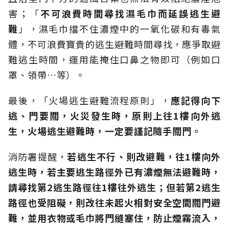
害；「
不可浪費時間尋找濕毛巾而延誤逃生避
難
」，濕毛巾擋不住濃煙中的一氧化碳和有毒氣
體，不可浪費寶貴的逃生避難時間尋找，應爭取避
難逃生時間，運用能掩住口鼻之物即可（例如口
罩、領帶…等）。
最後，「火場逃生避難流程原則」，
應記得向下
逃、門要關，火災發生時，原則上往1樓向外逃
生，火場逃生避難時，一定要謹記隨手關門。
消防署提醒，
若逃生不行、則改避難，往1樓向外
逃生時，若主要逃生路徑外已有濃煙無法避難時，
請尋找第2逃生路徑往1樓往外逃生；但若第2逃生
路徑也受阻礙，則改往未起火相對安全空間關門避
難，並用衣物或毛巾將門縫塞住，防止煙霧流入，