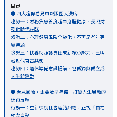
目錄
● 四大趨勢看見風險版圖大洗牌
趨勢一：財務焦慮首度超車身體健康，長照財
務化時代來臨
趨勢二：心理健康風險全齡化，不再是老年專
屬議題
趨勢三：扶養與照護責任成新核心壓力，三明
治世代首當其衝
趨勢四：退休準備意識提前，但孤獨與孤立成
人生新變數
● 看見風險，更要及早準備 打破人生風險的
連鎖反應
行動一：重新檢視社會連結網絡，正視「自在
獨處盲點」