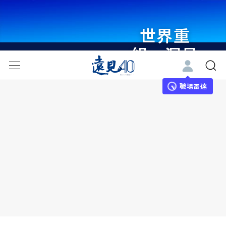
世界重
組・洞見
未來 與
世界領袖
職場雷達
同行