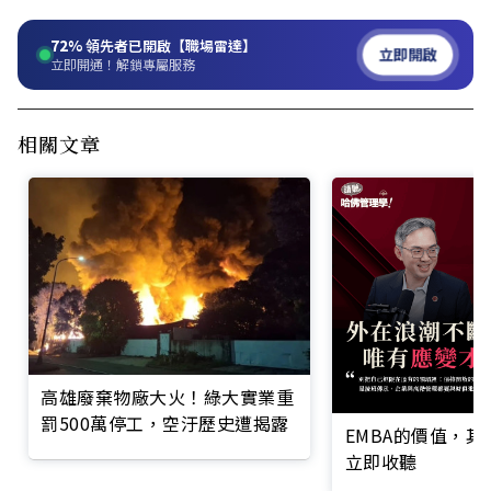
72%
領先者已開啟【職場雷達】
立即開啟
立即開通！解鎖專屬服務
相關文章
高雄廢棄物廠大火！綠大實業重
罰500萬停工，空汙歷史遭揭露
EMBA的價值，
立即收聽