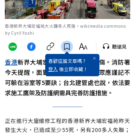
香港新界大埔宏福苑大火釀多人死傷。wikimedia commons
by Cyril Yoshi
聽遠見
喜歡這篇文章嗎 ?
香港
新界大埔宏福苑大火釀多人死傷。消防署
登入
後立即收藏 !
今天提醒，面對高樓
火災
逃生，民眾應謹記不
可躲在浴室等5要訣；台北建管處也說，依法要
求施工鷹架及防護網需具完善防護措施。
正在進行大廈維修工程的香港新界大埔宏福苑昨天
發生大火，已造成至少55死，另有200多人失聯；