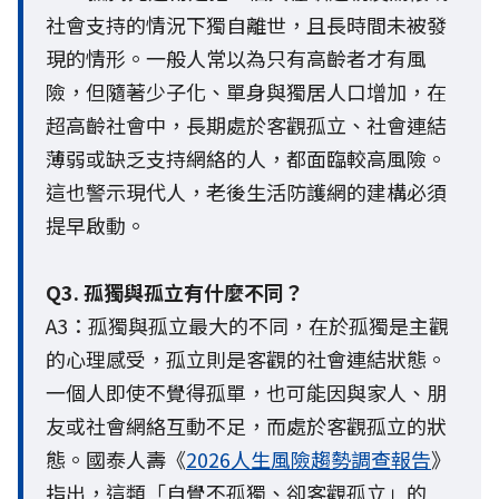
社會支持的情況下獨自離世，且長時間未被發
現的情形。一般人常以為只有高齡者才有風
險，但隨著少子化、單身與獨居人口增加，在
超高齡社會中，長期處於客觀孤立、社會連結
薄弱或缺乏支持網絡的人，都面臨較高風險。
這也警示現代人，老後生活防護網的建構必須
提早啟動。
Q3. 孤獨與孤立有什麼不同？
A3：孤獨與孤立最大的不同，在於孤獨是主觀
的心理感受，孤立則是客觀的社會連結狀態。
一個人即使不覺得孤單，也可能因與家人、朋
友或社會網絡互動不足，而處於客觀孤立的狀
態。國泰人壽《
2026人生風險趨勢調查報告
》
指出，這類「自覺不孤獨、卻客觀孤立」的