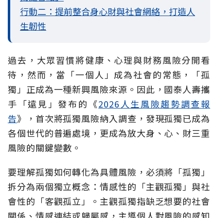
行動二：提前整合身心財與社會網絡，打造人
生韌性
過去，大眾習慣將健康、心理與財務風險分開看
待，然而，當「一個人」成為社會的常態，「孤
獨」正成為一種新興風險來源。因此，國泰人壽攜
手「遠見」發布的《
2026人生風險趨勢調查報
告
》，首次將孤獨風險納入調查，發現孤獨已成為
各個世代的普遍處境，更成為放大身、心、財三重
風險的關鍵變數。
要理解孤獨如何轉化為具體風險，必須將「孤獨」
拆分為兩個獨立概念：情感性的「主觀孤獨」與社
會性的「客觀孤立」。主觀孤獨指缺乏想要的社會
關係、情感連結或歸屬感，主導個人對風險的感知