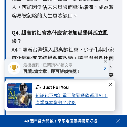
人，可能因低估未來風險而延後準備，成為較
容易被忽略的人生風險缺口。
Q4. 超高齡社會為什麼會增加孤獨與孤立風
險？
A4：隨著台灣邁入超高齡社會，少子化與小家
庭化導致家庭結構徹底改變，獨居與單身比例
×
大增，使個人原有的社會支持網絡逐漸縮小。
最後衝刺：已閱讀2/3篇文章
再讀1篇文章，即可解鎖抽獎！
當人際互動與外部支援減少，個人一旦面臨突
發的健康或財務危機，極易因缺乏社會網絡支
Just For You
撐，陷入「因病致貧、因貧致鬱」的負向循
知識包下載》重工業到餐飲都用AI！
環，放大整體人生風險。
產業降本增效全攻略
Q5. 退休除了存退休金，還要準備什麼？
40 週年盛大開啟！享限定優惠與獨家好禮
A5：退休準備不只是累積退休金，更應同步規