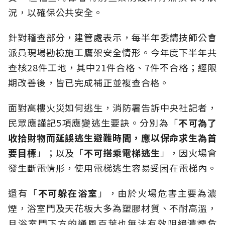
況，以確保公共安全。
針對稽查部分，建管處表示，每半年委請技師公會
派員現場勘檢施工鷹架安全情形。今年度下半年共
查核28件工地，其中21件合格、7件不合格；經限
期改善後，皆已完成補正並複查合格。
面對高樓火災如何逃生，消防署告訴中央社記者，
民眾應謹記5項應變逃生要訣。分別為「
不可為了
收拾財物而延誤逃生避難時間，應以保命求生為首
要目標
」；以及「
不可搭乘電梯逃生
」，因火場會
發生斷電情形，使用電梯逃生容易受困在電梯內。
還有「
不可躲在浴室
」，由於火場危害主要為濃
煙，浴室門及天花板大多為塑膠材質、不耐高溫，
且浴室門下方的通風百葉也無法有效阻絕濃煙危