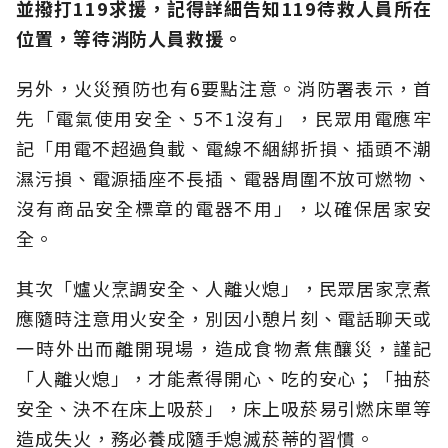
並撥打119求援，記得詳細告知119待救人員所在
位置，等待消防人員救援。
另外，火災預防也有6要點注意。消防署表示，首
先「電氣使用安全、5不1沒有」，民眾用電應牢
記「用電不超過負載、電線不綑綁折損、插頭不潮
濕污損、電源插座不長插、電器周圍不放可燃物、
沒有商品安全標章的電器不用」，以確保居家安
全。
其次「爐火烹調安全、人離火熄」，民眾居家烹煮
應隨時注意用火安全，別因小憩片刻、電話聊天或
一時外出而離開現場，造成食物煮焦釀災，謹記
「人離火熄」，才能煮得開心、吃的安心；「抽菸
安全、決不在床上吸菸」，床上吸菸易引燃床單等
造成失火，務必養成隨手熄滅菸蒂的習慣。