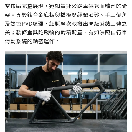
空布局完整展現，宛如競速公路車裸露而精密的骨
架。五級鈦合金底板與橋板歷經微噴砂、手工倒角
及雙色PVD處理，細膩層次映襯出高級製錶工藝之
美；發條盒與陀飛輪的對稱配置，有如映照自行車
傳動系統的精密運作。