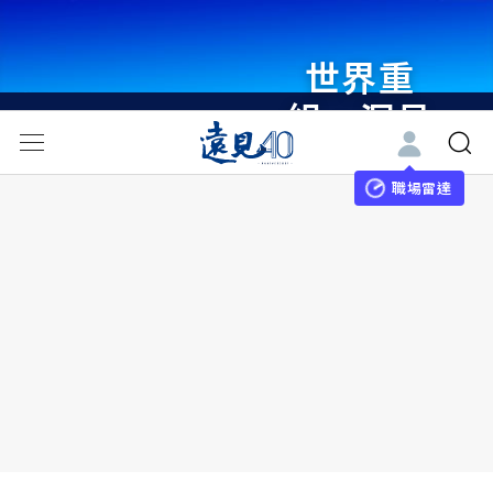
世界重
組・洞見
未來 與
世界領袖
職場雷達
同行