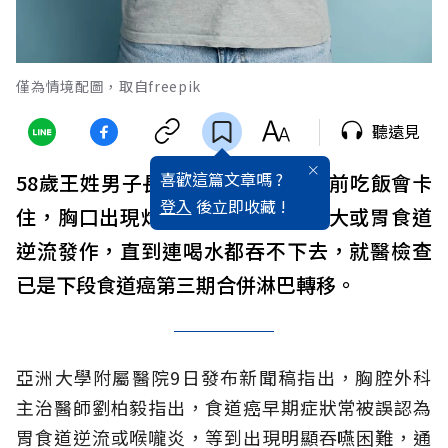
僅為情境配圖，取自freepik
聽遠見
喜歡這篇文章嗎 ?
58歲王姓男子長年吸
菸
喝酒，半年前吃飯會卡
登入
後立即收藏 !
住，胸口出現灼熱感，本以為年紀大或胃食道
逆流發作，直到連喝水都吞不下去，就醫檢查
已是下段食道癌第三期合併淋巴轉移。
亞洲大學附屬醫院9日發布新聞稿指出，胸腔外科
主治醫師劉柏毅指出，食道癌早期症狀常被誤認為
胃食道逆流或喉嚨炎，等到出現明顯吞嚥困難，通