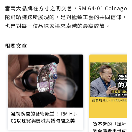
當兩大品牌在方寸之間交會，RM 64-01 Colnago
陀飛輪腕錶所展現的，是對極致工藝的共同信仰，
也是對每一位品味家追求卓越的最高致敬。
相關文章
凝視腕間的藝術殿堂！ RM HJ-
02以珠寶與機械共譜時間之美
買不起的「單程機
響台灣近半世紀思