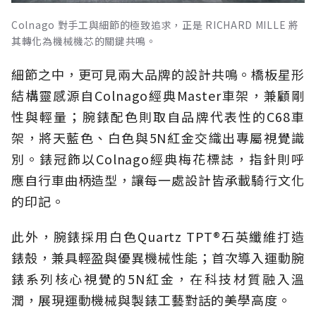
Colnago 對手工與細節的極致追求，正是 RICHARD MILLE 將
其轉化為機械機芯的關鍵共鳴。
細節之中，更可見兩大品牌的設計共鳴。橋板星形
結構靈感源自Colnago經典Master車架，兼顧剛
性與輕量；腕錶配色則取自品牌代表性的C68車
架，將天藍色、白色與5N紅金交織出專屬視覺識
別。錶冠飾以Colnago經典梅花標誌，指針則呼
應自行車曲柄造型，讓每一處設計皆承載騎行文化
的印記。
此外，腕錶採用白色Quartz TPT®石英纖維打造
錶殼，兼具輕盈與優異機械性能；首次導入運動腕
錶系列核心視覺的5N紅金，在科技材質融入溫
潤，展現運動機械與製錶工藝對話的美學高度。