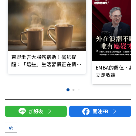
東野圭吾大腸癌病逝！醫師提
醒：「這些」生活習慣正在悄悄
EMBA的價值，
養出癌症
立即收聽
加好友
關注FB
菸