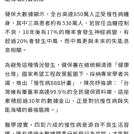
健保大數據顯示，全台高達850萬人正受慢性病纏
身，其中三高患者約有530萬人，若放任血糖控制
不良，10年後有17%的機率會發生神經病變，有
超過20%會發生中風，而中風更與未來的失能息
息相關。
為避免這種情況發生，健保署在總統賴清德「健康
台灣」國家希望工程政策藍圖下，採納專家學者共
識，推出「慢性病888計畫」，陳亮妤強調：「台
灣擁有覆蓋率高達99.9％的全民健保資料庫，這座
累積超過30年的數據金山，正是對抗慢性病與失
能海嘯的最強盾牌。」
醫學證實，四到六成的慢性病是源自不良生活習
慣，唯有透過大數據精準分析與行為追蹤，才能幫