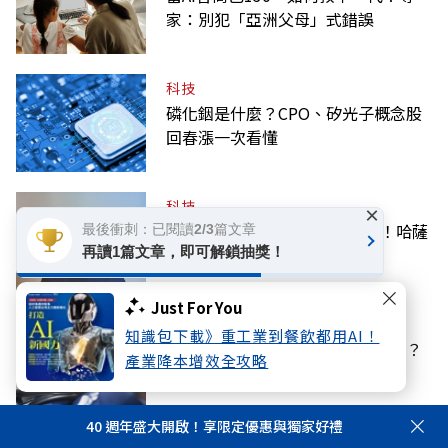
家：別犯「亞洲父母」式錯誤
科技
磷化銦是什麼？CPO、矽光子概念股
回春漲一次看懂
科技
×
害Google股價秒崩的人事地震！哈薩
最後衝刺：已閱讀2/3篇文章
再讀1篇文章，即可解鎖抽獎！
比斯為何堅持實現AGI？
Just For You
話題
知識包下載》重工業到餐飲都用AI！
上班遲到一分鐘，得請一小時事假？
產業降本增效全攻略
律師解答：雇主「這樣做」觸法
40 週年盛大開啟！享限定優惠與獨家好禮
話題