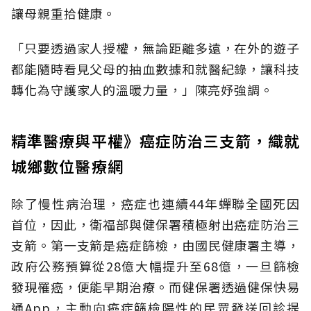
讓母親重拾健康。
「只要透過家人授權，無論距離多遠，在外的遊子
都能隨時看見父母的抽血數據和就醫紀錄，讓科技
轉化為守護家人的溫暖力量，」陳亮妤強調。
精準醫療與平權》癌症防治三支箭，織就
城鄉數位醫療網
除了慢性病治理，癌症也連續44年蟬聯全國死因
首位，因此，衛福部與健保署積極射出癌症防治三
支箭。第一支箭是癌症篩檢，由國民健康署主導，
政府公務預算從28億大幅提升至68億，一旦篩檢
發現罹癌，便能早期治療。而健保署透過健保快易
通App，主動向癌症篩檢陽性的民眾發送回診提