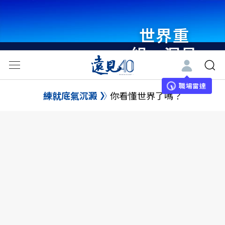
世界重
組・洞見
未來 與
世界領袖
職場雷達
練就底氣沉澱
你看懂世界了嗎？
同行