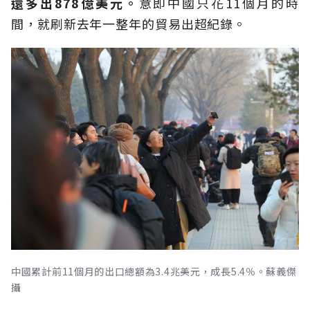
還多出878億美元。
意即中國只花11個月的時
間，就刷新去年一整年的貿易出超紀錄。
中國累計前11個月的出口總額為3.4兆美元，成長5.4％。蘇義傑
攝