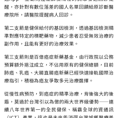
醒，亦針對有數位落差的國人名單回饋給原診斷醫
療院所，請醫院提醒病人回診。
第二支箭是健保給付的基因檢測，透過基因檢測精
準對應特定的標靶藥物，減少患者忍受無效治療的
副作用，且能有更好的治療效果。
第三支箭則是百億癌症新藥基金，由行政院以公務
預算額外挹注成立，不佔用原有的健保總額，目前
肺癌、乳癌、大腸直腸癌新藥已經快速接軌國際治
療指引，積極為癌友爭取多元治療選擇。
從慢性病預防，到癌症的精準治療，背後強大的後
盾，莫過於台灣引以為傲的兩大世界級優勢——連
續八年世界第一的全民健保、稱霸全球的資通訊
（ICT）產業，這也是未來能消弭台灣城鄉醫療差