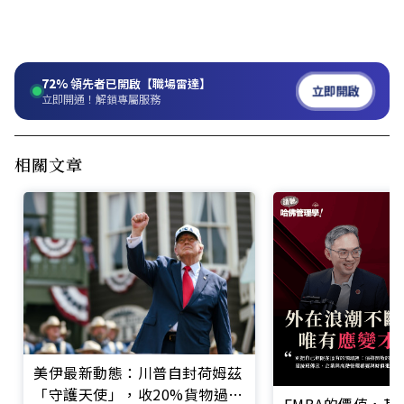
72%
領先者已開啟【職場雷達】
立即開啟
立即開通！解鎖專屬服務
相關文章
美伊最新動態：川普自封荷姆茲
「守護天使」，收20%貨物過路
EMBA的價值，