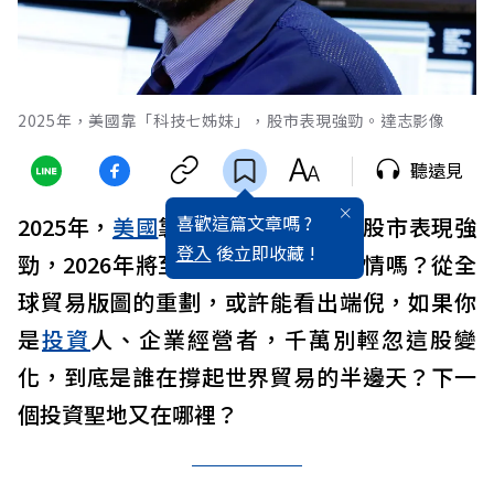
2025年，美國靠「科技七姊妹」，股市表現強勁。達志影像
聽遠見
喜歡這篇文章嗎 ?
2025年，
美國
靠「
科技
七姊妹」，股市表現強
登入
後立即收藏 !
勁，2026年將至，還能延續牛市行情嗎？從全
球貿易版圖的重劃，或許能看出端倪，如果你
是
投資
人、企業經營者，千萬別輕忽這股變
化，到底是誰在撐起世界貿易的半邊天？下一
個投資聖地又在哪裡？