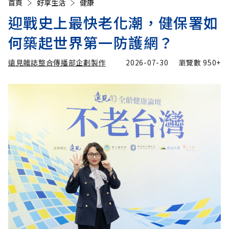
首頁
好享生活
健康
迎戰史上最快老化潮，健保署如
何築起世界第一防護網？
遠見雜誌整合傳播部企劃製作
2026-07-30
瀏覽數
950+