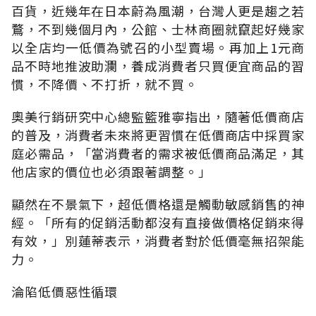
百貨，近幾年在日本蔚為風潮，台灣人更是趨之若
鶩，不到幾個月內，公館、士林商圈就竄起好幾家
以全店均一低價為號召的小型賣場。再加上1元商
品不時地推波助瀾，養成消費者只買便宜商品的習
慣，不降價、不打折，就不買。
奧美行銷研究中心總監籃雅寧指出，隨著低價商店
的普及，消費者未來將更習慣在低價商店中採買家
庭必需品，「當消費者的需求被低價商品滿足，其
他店家的價位也必須跟著調整。」
顯然在不景氣下，超低價格還是觸動敏感銷售的神
經。「所有的促銷活動都沒有直接做價格促銷來得
有效，」別蓮蒂表示，消費者對於低價毫無招架能
力。
淪陷低價惡性循環