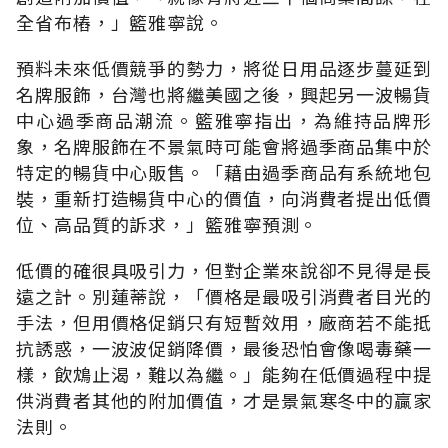
全省布樁，」籃雅寧說。
預料未來低價競爭的勢力，將從日用品逐步蔓延到
名牌服飾，台灣也將繼美國之後，興起另一波暢貨
中心過季商品潮流。籃雅寧指出，為維持品牌形
象，名牌服飾在不景氣時可能會將過季商品集中於
特定的暢貨中心販售。「藉由過季商品有系統地包
裝，重新打造暢貨中心的價值，向消費者提出低價
位、高品質的訴求，」籃雅寧預測。
低價的確很具吸引力，但對企業來說卻不見得是長
遠之計。別蓮蒂說，「價格是最吸引消費者目光的
手法，但用價格促銷只有短暫效用，廠商若不能抵
抗誘惑，一波波促銷降價，最後恐怕會像喝毒藥一
樣，飲鴆止渴，難以為繼。」能夠在低價過程中提
供消費者其他的附加價值，才是景氣寒冬中的贏家
法則。