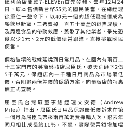
便利商店龍頭7-ELEVEn首先發難。去年12月24
日，原本售價新台幣55元的國民便當，在總經理
徐重仁一聲令下，以40元一個的超低震撼價成為
餐飲界新寵，三週賣掉一百五十萬盒的銷售成績，
及周邊食品的帶動效應，羨煞了其他業者，爭先恐
後以少1元、2元的低價便當跟進，直接挑戰國民
便當。
價格破壞的戰線延燒到日常用品。在國內有兩百二
十三家門市的英商藥妝店屈臣氏，破天荒砸下2億
5千萬元，保證店內一千種日用商品為市場最低
價，否則退兩倍差價的促銷方案，向量販店的特惠
價正式宣戰。
屈臣氏台灣區董事總經理文安德（Andrew
Miles）指出，屈臣氏日用品保證最低價訴求在第
一個月為屈臣氏帶來兩百萬消費採購人次，跟去年
同月相比成長約11％，不過，實際營業額增加幅