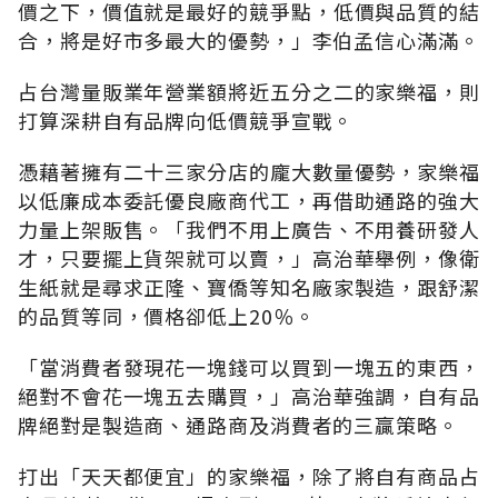
價之下，價值就是最好的競爭點，低價與品質的結
合，將是好市多最大的優勢，」李伯孟信心滿滿。
占台灣量販業年營業額將近五分之二的家樂福，則
打算深耕自有品牌向低價競爭宣戰。
憑藉著擁有二十三家分店的龐大數量優勢，家樂福
以低廉成本委託優良廠商代工，再借助通路的強大
力量上架販售。「我們不用上廣告、不用養研發人
才，只要擺上貨架就可以賣，」高治華舉例，像衛
生紙就是尋求正隆、寶僑等知名廠家製造，跟舒潔
的品質等同，價格卻低上20％。
「當消費者發現花一塊錢可以買到一塊五的東西，
絕對不會花一塊五去購買，」高治華強調，自有品
牌絕對是製造商、通路商及消費者的三贏策略。
打出「天天都便宜」的家樂福，除了將自有商品占