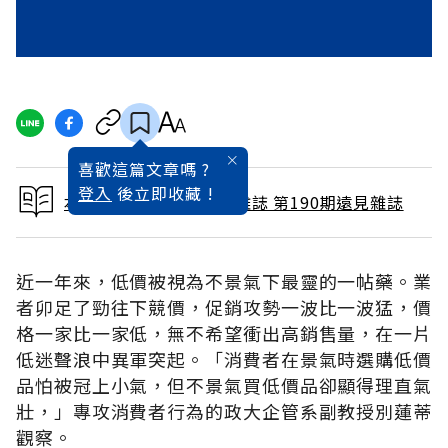
喜歡這篇文章嗎 ?
登入
後立即收藏 !
本文出自 2002 / 4月號雜誌 第190期遠見雜誌
近一年來，低價被視為不景氣下最靈的一帖藥。業
者卯足了勁往下競價，促銷攻勢一波比一波猛，價
格一家比一家低，無不希望衝出高銷售量，在一片
低迷聲浪中異軍突起。「消費者在景氣時選購低價
品怕被冠上小氣，但不景氣買低價品卻顯得理直氣
壯，」專攻消費者行為的政大企管系副教授別蓮蒂
觀察。