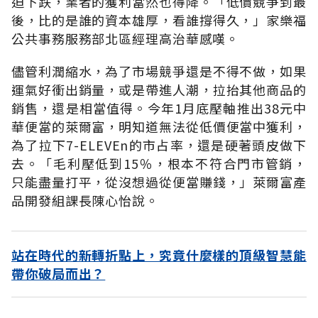
迫下跌，業者的獲利當然也得降。「低價競爭到最
後，比的是誰的資本雄厚，看誰撐得久，」家樂福
公共事務服務部北區經理高治華感嘆。
儘管利潤縮水，為了市場競爭還是不得不做，如果
運氣好衝出銷量，或是帶進人潮，拉抬其他商品的
銷售，還是相當值得。今年1月底壓軸推出38元中
華便當的萊爾富，明知道無法從低價便當中獲利，
為了拉下7-ELEVEn的市占率，還是硬著頭皮做下
去。「毛利壓低到15％，根本不符合門市管銷，
只能盡量打平，從沒想過從便當賺錢，」萊爾富產
品開發組課長陳心怡說。
站在時代的新轉折點上，究竟什麼樣的頂級智慧能
帶你破局而出？