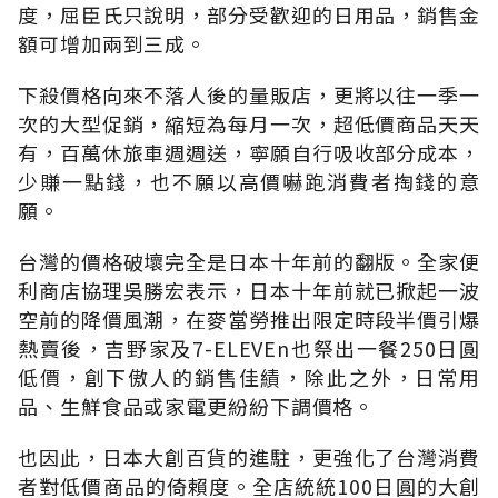
度，屈臣氏只說明，部分受歡迎的日用品，銷售金
額可增加兩到三成。
下殺價格向來不落人後的量販店，更將以往一季一
次的大型促銷，縮短為每月一次，超低價商品天天
有，百萬休旅車週週送，寧願自行吸收部分成本，
少賺一點錢，也不願以高價嚇跑消費者掏錢的意
願。
台灣的價格破壞完全是日本十年前的翻版。全家便
利商店協理吳勝宏表示，日本十年前就已掀起一波
空前的降價風潮，在麥當勞推出限定時段半價引爆
熱賣後，吉野家及7-ELEVEn也祭出一餐250日圓
低價，創下傲人的銷售佳績，除此之外，日常用
品、生鮮食品或家電更紛紛下調價格。
也因此，日本大創百貨的進駐，更強化了台灣消費
者對低價商品的倚賴度。全店統統100日圓的大創