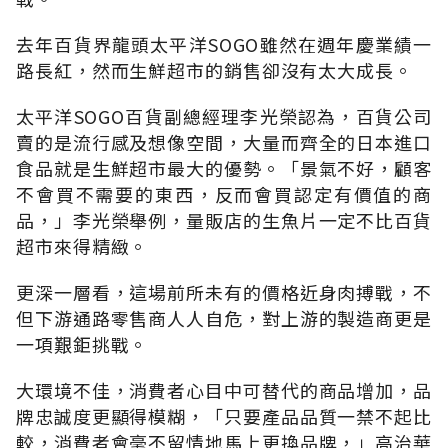
去年百貨界龍頭太平洋SOGO雖然在週年慶業績一
路長紅，然而生鮮超市的銷售卻沒有太大成長。
太平洋SOGO百貨副總經理李光榮認為，百貨公司
賣的是流行感及想像空間，大量而齊全的日本進口
食品就是生鮮超市最大的優勢。「景氣不好，顧客
不會買不需要的東西，反而會買認定有價值的商
品，」李光榮舉例，量販店的生魚片一定不比百貨
超市來得精緻。
更深一層看，這場前所未有的價格近身肉搏戰，不
但下游通路零售商人人自危，對上游的製造商更是
一項艱鉅挑戰。
大環境不佳，消費者心目中可替代的商品增加，品
牌忠誠度更顯得模糊，「只要產品品質一禁不起比
較，消費者會毫不留情地馬上更換品牌，」高治華