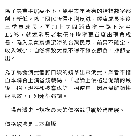
除了失業率居高不下，幾乎去年所有的指標數字都
創下新低。除了國民所得不增反減，經濟成長率後
三季負成長，再加上民間消費率一路下滑至
1.2％，就連消費者物價年增率更首度出現負成
長。陷入景氣衰退泥淖的台灣民眾，前景不確定，
收入減少，自然導致大家不得不縮衣節食、撙節支
出。
為了誘發消費者將口袋的錢拿出來消費，業者不惜
血本聯合上演省錢戲碼，「理論上價格是促銷的最
後一招，現在卻被當成第一招使用，因為最能夠快
速見效，」別蓮蒂強調。
一場台灣史上規模最大的價格競爭戰於焉開展。
價格破壞是日本翻版