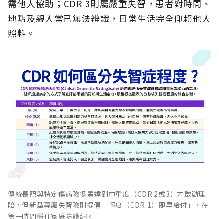
需他人協助；CDR 3則屬嚴重失智，患者對時間、
地點及親人常已無法辨識，日常生活完全仰賴他人
照料。
傳統長照與特定傷病險多需達到中重度（CDR 2或3）才啟動理
賠，但新型專屬失智險則提倡「輕度（CDR 1）即早給付」，在
第一時間穩住家庭防護網。