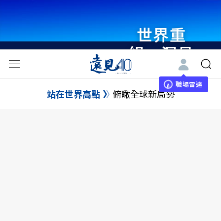
世界重
組・洞見
未來 與
世界領袖
職場雷達
站在世界高點
俯瞰全球新局勢
同行