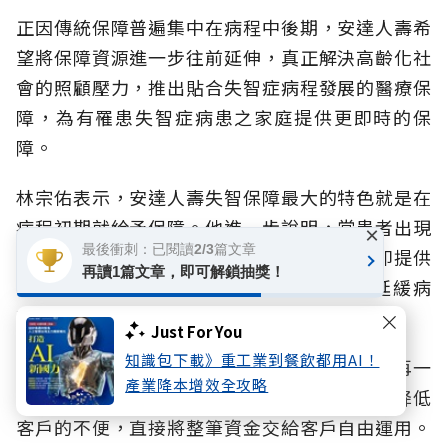
正因傳統保障普遍集中在病程中後期，安達人壽希
望將保障資源進一步往前延伸，真正解決高齡化社
會的照顧壓力，推出貼合失智症病程發展的醫療保
障，為有罹患失智症病患之家庭提供更即時的保
障。
林宗佑表示，安達人壽失智保障最大的特色就是在
病程初期就給予保障。他進一步說明，當患者出現
×
最後衝刺：已閱讀2/3篇文章
前兆並確診為輕度失智（CDR 1）時，保單即提供
再讀1篇文章，即可解鎖抽獎！
部分保障，協助家庭第一時間啟動治療、延緩病
程。
Just For You
知識包下載》重工業到餐飲都用AI！
若病程不幸惡化至中重度（CDR 2以上），則再一
產業降本增效全攻略
次性提供整筆理賠給付。「這樣的設計是為了降低
客戶的不便，直接將整筆資金交給客戶自由運用。