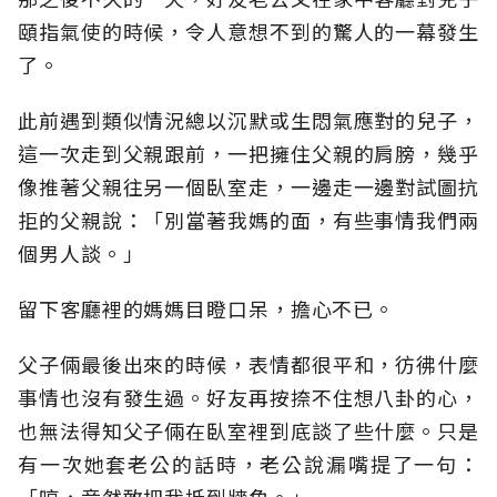
頤指氣使的時候，令人意想不到的驚人的一幕發生
了。
此前遇到類似情況總以沉默或生悶氣應對的兒子，
這一次走到父親跟前，一把擁住父親的肩膀，幾乎
像推著父親往另一個臥室走，一邊走一邊對試圖抗
拒的父親說：「別當著我媽的面，有些事情我們兩
個男人談。」
留下客廳裡的媽媽目瞪口呆，擔心不已。
父子倆最後出來的時候，表情都很平和，彷彿什麼
事情也沒有發生過。好友再按捺不住想八卦的心，
也無法得知父子倆在臥室裡到底談了些什麼。只是
有一次她套老公的話時，老公說漏嘴提了一句：
「哼，竟然敢把我抵到牆角。」