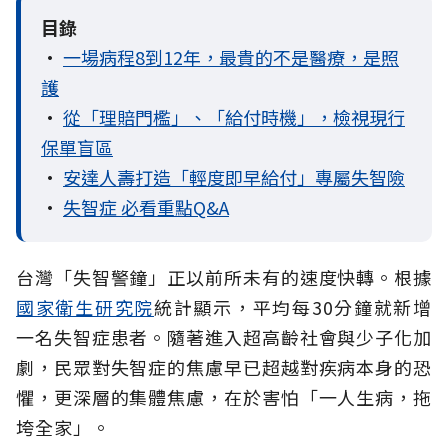
目錄
•
一場病程8到12年，最貴的不是醫療，是照
護
•
從「理賠門檻」、「給付時機」，檢視現行
保單盲區
•
安達人壽打造「輕度即早給付」專屬失智險
•
失智症 必看重點Q&A
台灣「失智警鐘」正以前所未有的速度快轉。根據
國家衛生研究院
統計顯示，平均每30分鐘就新增
一名失智症患者。隨著進入超高齡社會與少子化加
劇，民眾對失智症的焦慮早已超越對疾病本身的恐
懼，更深層的集體焦慮，在於害怕「一人生病，拖
垮全家」。