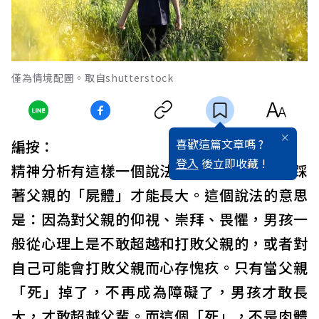
僅為情境配圖。取自shutterstock
喜歡這篇文章嗎 ?
編按：
登入
後立即收藏 !
精神分析有這樣一個說法，一個男孩子必須踩
著父親的「屍體」才能長大。這個說法的意思
是：因為對父親的仰視、崇拜、畏懼，男孩一
般從心理上是不敢超越和打敗父親的，或者對
自己可能會打敗父親而心存愧疚。只有當父親
「死」掉了，不再成為障礙了，男孩才敢長
大，才敢超越父輩。而這個「死」，不是肉體