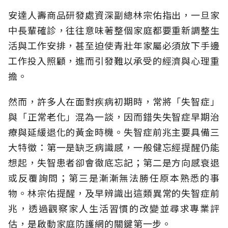
安達人壽商品研發處資深副總林宗佑指出，一旦家
中長輩確診，往往意味著整個家庭都要重新調整生
活與工作安排，甚至迫使青壯年家屬必須放下手邊
工作投入照顧，進而引發難以承受的經濟與心理重
擔。
然而，許多人在面對疾病初期時，常將「失智症」
與「正常老化」混為一談，因而錯失失智症早期治
療與延緩退化的黃金時機。失智症前兆主要具備三
大特徵：第一是缺乏病識感，一般健忘經提醒仍能
想起，失智患者卻會徹底忘記；第二是方向感衰退
或反覆詢問；第三是漸漸無法勝任原本熟悉的事
物。林宗佑提醒，及早辨識出這類異常的失智症前
兆，透過觀察家人生活習慣的改變並尋求專業評
估，是啟動家庭防護網的關鍵第一步。