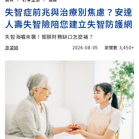
失智症前兆與治療別焦慮？安達
人壽失智險陪您建立失智防護網
失智海嘯來襲！鉅額財務缺口怎麼補？
游姿穎
2026-08-05
瀏覽數
3,450+