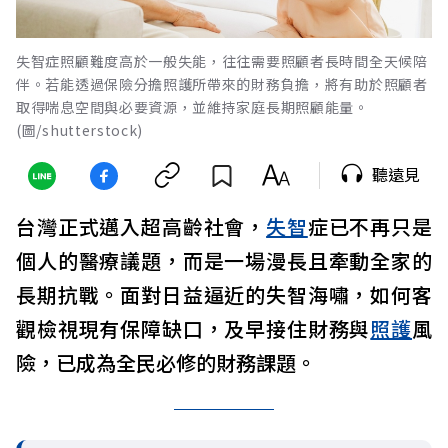
失智症照顧難度高於一般失能，往往需要照顧者長時間全天候陪
伴。若能透過保險分擔照護所帶來的財務負擔，將有助於照顧者
取得喘息空間與必要資源，並維持家庭長期照顧能量。
(圖/shutterstock)
聽遠見
台灣正式邁入超高齡社會，
失智
症已不再只是
個人的醫療議題，而是一場漫長且牽動全家的
長期抗戰。面對日益逼近的失智海嘯，如何客
觀檢視現有保障缺口，及早接住財務與
照護
風
險，已成為全民必修的財務課題。