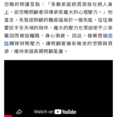
忽略的照護盲點：「多數家庭把資源放在病人身
上，卻忽略照顧者同樣承受龐大的心理壓力。」他
直言，失智症照顧的難度遠高於一般失能，往往需
要近乎全天候的陪伴，龐大的壓力也常迫使不少家
屬因而被迫離職，身心俱疲。
因此，極需透過
保
險
轉嫁財務壓力，讓照顧者擁有喘息的空間與資
源，維持家庭長期照顧能量。