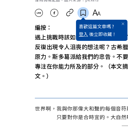
喜歡這篇文章嗎 ?
編按：
登入
後立即收藏 !
遇上挑戰時該如何自處？你在哪裡
反復出現令人沮喪的想法呢？古希
原力。斯多葛派給我們的忠告。不
專注在你能力所及的部分。（本文摘
文。）
世界啊，我與你那偉大和聲的每個音符
只要對你是合時宜的。大自然
—