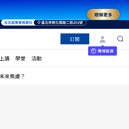
瞭解更多
來 與世界領袖同行
訂閱
特色頻道
訂閱
見線上讀
ESG遠見
職場雷達
上讀
學堂
活動
多訂閱方案
城市學
刊購買
健康遠見
未來焦慮？
子報訂閱
華人精英論壇
享知識包
領導影響力學院