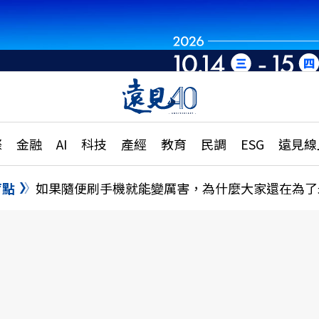
世界重組・洞見未
章
特輯
文章
大學升學、職涯攻略
遠
際
金融
AI
科技
產經
教育
民調
ESG
遠見線
國際
更
縣市施政調查全解析
金融
單
民調
盲點
如果隨便刷手機就能變厲害，為什麼大家還在為了
產經
電
好享生活
獨
專欄