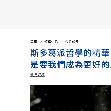
【遠見40週年慶】訂《遠見》贈實用家電3選1+暢銷好
首頁
好享生活
心靈成長
斯多葛派哲學的精華
是要我們成為更好的
遠見好讀
加入追蹤
遠見好讀