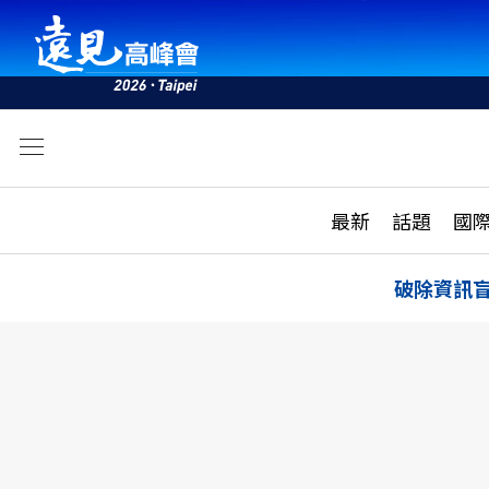
文
最新
最新
話題
國
雜誌目錄
活動
話題
AI
破除資訊
學堂
專題報導
科技
教育
遠見ON AIR
影音
合作