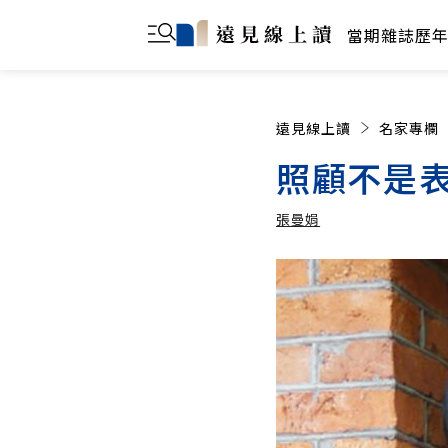
當期雜誌
歷
遠見線上讀
名家專欄
照顧不是
張曼娟
張曼娟