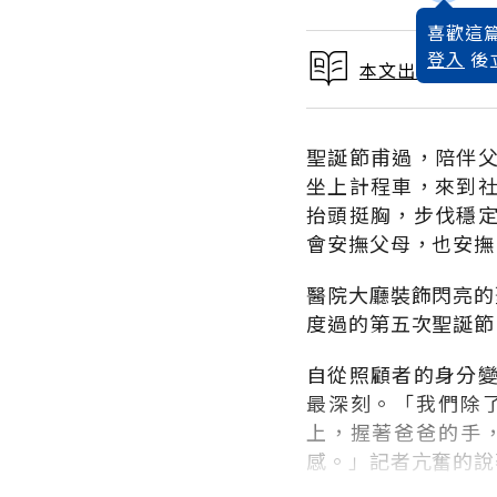
喜歡這篇
登入
後
本文出自 2020
聖誕節甫過，陪伴
坐上計程車，來到
抬頭挺胸，步伐穩
會安撫父母，也安撫
醫院大廳裝飾閃亮的
度過的第五次聖誕節
自從照顧者的身分
最深刻。「我們除
上，握著爸爸的手
感。」記者亢奮的說