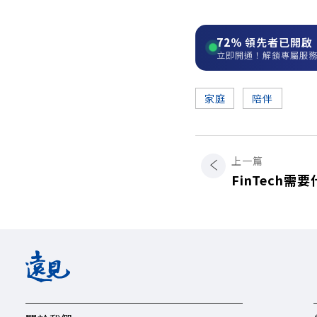
72%
領先者已開啟
立即開通！解鎖專屬服
家庭
陪伴
上一篇
FinTech