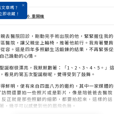
文章嗎 ?
立即收藏 !
 / 3月號雜誌 疫外 重開機
父親去醫院回診，剛動完手術出院的他，緊緊握住我的
社區醫院，讓父親坐上輪椅，推著他前行。我背著雙肩
定從容。這是四年多照顧生活鍛鍊的結果，不再緊張促
自己躁動的心情。
聖誕樹很漂亮，我默默數著：「1、2、3、4、5。」
，看見的第五次聖誕樹呢，覺得受到了鼓舞。
變得鮮明，便有來自四面八方的邀約，其中一家媒體的
了訪問還要拍一些照片或是影片，像是陪爸爸去醫院
，反正就是那些照顧的細節，都要拍起來，這樣的話
著，幾乎可以感覺到他的眉飛色舞。