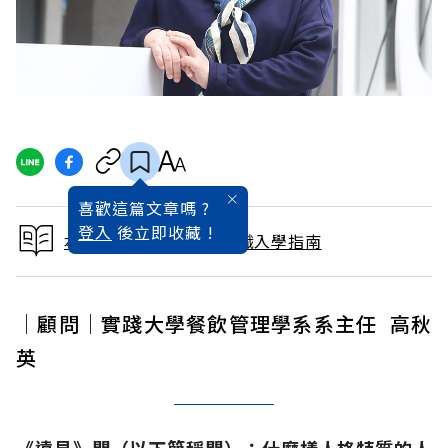
喜歡這篇文章嗎 ?
登入
後立即收藏 !
本文出自2020大學暨技職入學指南
│顧問│實踐大學餐飲管理學系系主任 高秋
英
《遠見》問（以下簡稱問）：什麼樣人格特質的人