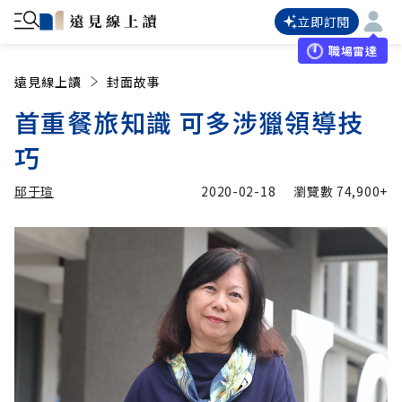
立即訂閱
職場雷達
遠見線上讀
封面故事
首重餐旅知識 可多涉獵領導技
巧
邱于瑄
2020-02-18
瀏覽數
74,900+
加入追蹤
邱于瑄