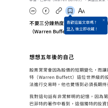
喜歡這篇文章嗎 ?
不要三分鐘熱度 就算股市五年不開
登入
後立即收藏 !
（Warren Buffett），美國投資家
想想五年後的自己
股票常常會因為股價的短期變化，而讓
特（Warren Buffett）這位
法進行交易時，他也覺悟到必須長期持
我對這句話有非常鮮明的記憶，因為第
巴菲特的著作中看到，這個獨特的投資