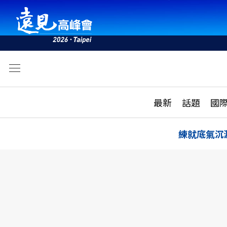
文
最新
最新
話題
國
雜誌目錄
活動
話題
AI
練就底氣沉
學堂
專題報導
科技
教育
遠見ON AIR
影音
合作