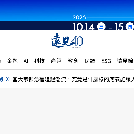
世界重組・洞見未
章
特輯
文章
大學升學、職涯攻略
遠
際
金融
AI
科技
產經
教育
民調
ESG
遠見線
國際
更
縣市施政調查全解析
金融
單
民調
澱
當大家都急著追趕潮流，究竟是什麼樣的底氣能讓
產經
電
好享生活
獨
專欄