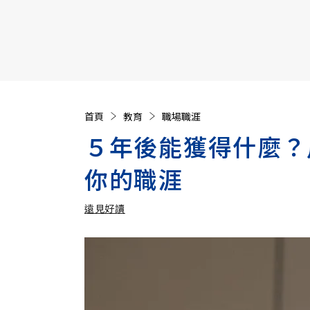
【遠見40週年慶】訂《遠見》贈實用家電3選1+暢銷好
首頁
教育
職場職涯
５年後能獲得什麼？
你的職涯
遠見好讀
加入追蹤
遠見好讀