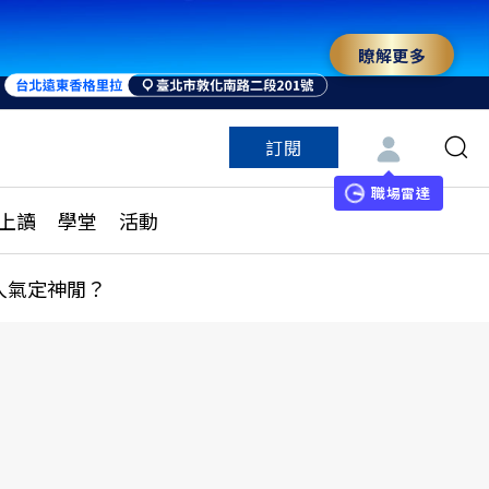
瞭解更多
來 與世界領袖同行
訂閱
特色頻道
訂閱
見線上讀
ESG遠見
職場雷達
上讀
學堂
活動
多訂閱方案
城市學
刊購買
健康遠見
人氣定神閒？
子報訂閱
華人精英論壇
享知識包
領導影響力學院