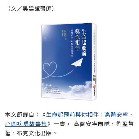
（文／吳建誼醫師）
本文節錄自：
《
生命起飛前與你相伴：高醫安寧．
心圓病房故事集
》
一書， 高醫安寧團隊、劉盈慧
著，布克文化出版。