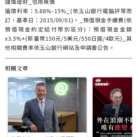
謹慎理財_信用無價
循環利率：5.88%-15%_(依玉山銀行電腦評等而
訂，基準日：2015/09/01)。_預借現金手續費(依
預借現金約定結付幣別區分)：預借現金金額
x3.5%+(新臺幣150元/5美元/550日圓/4歐元)_其
他相關費率依玉山銀行網站及申請書公告。
相關文章