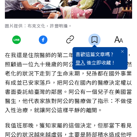
圖片提供：布克文化，許豐明攝。
喜歡這篇文章嗎 ?
在我還是住院醫師的第二年，曾到內科病房輪班，
登入
後立即收藏 !
照顧過一位九十幾歲的阿公。他年事已高，在自然
老化的狀況下走到了生命末期，兒孫都在國外事業
有成並已安家落戶，把阿公在國內的醫療決定權以
書面委託給臺灣的鄰居。阿公有一個兒子在美國當
醫生，他代表家族對阿公的醫療做了指示：不做侵
入性治療，就讓阿公這樣平靜的離開。
我值班那晚，獲知家屬的這個決定，但那當下看見
阿公的狀況越來越虛弱，主要是肺部積水造成他呼