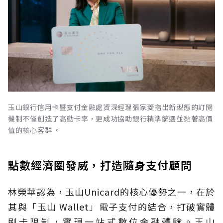
玉山銀行信用卡暨支付金融處資深經理張家菱指出新型態的訂閱
機制不僅創造了高動卡率，更成功協助銀行精準篩選並黏著高價
值的核心客群 。
點數經濟圈發威，打造隨身支付顧問
林榮華認為，玉山Unicard的核心優勢之一，在於
其與「玉山 Wallet」電子支付的結合，打破實體
刷卡限制，實現一站式數位金融體驗。玉山