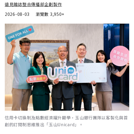
遠見雜誌整合傳播部企劃製作
2026-08-03
瀏覽數
3,950+
信用卡切換制及點數經濟躍升顯學，玉山銀行團隊以客製化與首
創的訂閱制思維推出「玉山Unicard」。