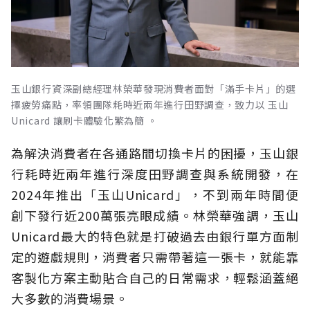
玉山銀行資深副總經理林榮華發現消費者面對「滿手卡片」的選
擇疲勞痛點，率領團隊耗時近兩年進行田野調查，致力以 玉山
Unicard 讓刷卡體驗化繁為簡 。
為解決消費者在各通路間切換卡片的困擾，玉山銀
行耗時近兩年進行深度田野調查與系統開發，在
2024年推出「玉山Unicard」，不到兩年時間便
創下發行近200萬張亮眼成績。林榮華強調，玉山
Unicard最大的特色就是打破過去由銀行單方面制
定的遊戲規則，消費者只需帶著這一張卡，就能靠
客製化方案主動貼合自己的日常需求，輕鬆涵蓋絕
大多數的消費場景。