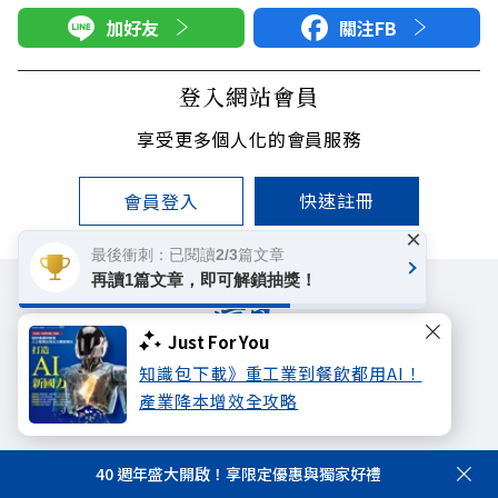
加好友
關注FB
登入網站會員
享受更多個人化的會員服務
快速註冊
會員登入
×
最後衝刺：已閱讀2/3篇文章
再讀1篇文章，即可解鎖抽獎！
Just For You
知識包下載》重工業到餐飲都用AI！
遠見雜誌
哈佛商業評論
天下文化
產業降本增效全攻略
未來親子學習平台
50+
領導影響力學院
40 週年盛大開啟！享限定優惠與獨家好禮
著作權聲明
隱私權政策