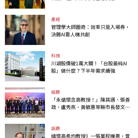
產經
管理學大師圖奇：效率只是入場券，
決勝AI靠人機共創
科技
川湖股價破1萬大關！「台股最純AI
股」做什麼？下半年需求續強
話題
「永遠懷念高教授！」陳其邁、張善
政、盧秀燕、黃敏惠等縣市長發文弔
唁高希均
話題
緬懷高希均教授》一張單程機票，曾