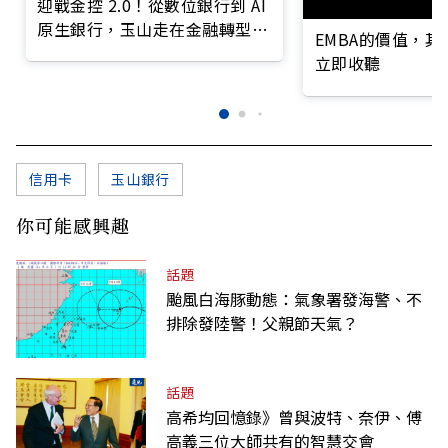
迎戰金控 2.0！從數位銀行到 AI
原生銀行，玉山走在金融轉型最
EMBA的價值，
前線
立即收聽
信用卡
玉山銀行
你可能感興趣
話題
颱風白海豚動態：氣象署發海警、不
排除發陸警！父親節天氣？
話題
高希均回憶錄》曾與波特、奈伊、傅
高義三位大師共有的智慧交會