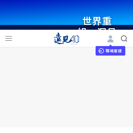
世界重
組・洞見
未來 與
世界領袖
職場雷達
同行