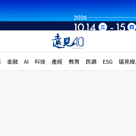
章
特輯
文章
大學升學、職涯攻略
遠
際
金融
AI
科技
產經
教育
民調
ESG
遠見線
國際
更
縣市施政調查全解析
金融
單
民調
產經
電
好享生活
獨
專欄