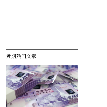
近期熱門文章
：吉川英
歷史課綱爭議不斷！師大教
退
授擔心製造出貧血下一代
準
年