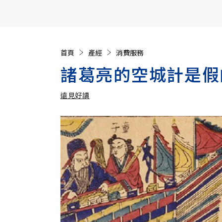
【遠見40週年慶】訂《遠見》贈實用家電3選1+暢銷好
首頁
產經
消費服務
諸葛亮的空城計是假
遠見好讀
加入追蹤
遠見好讀