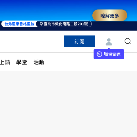
瞭解更多
訂閱
特色頻道
訂閱
見線上讀
ESG遠見
職場雷達
上讀
學堂
活動
多訂閱方案
城市學
刊購買
健康遠見
子報訂閱
華人精英論壇
享知識包
領導影響力學院