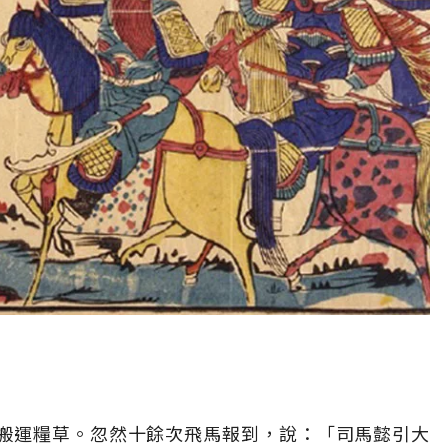
搬運糧草。忽然十餘次飛馬報到，說：「司馬懿引大