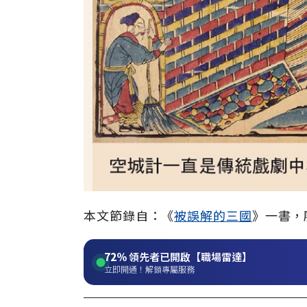
本文節錄自：《
被誤解的三國
》一書，
72%
領先者已開啟【職場雷達】
立即開通！解鎖專屬服務