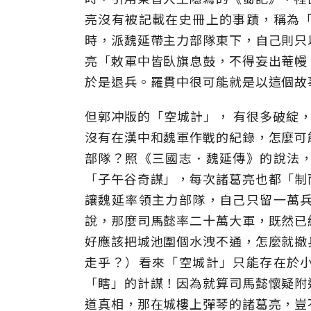
亮沒有被記載在史冊上的事蹟，稱為
時，派魏延帶主力部隊東下，自己則只
亮「敕軍中皆臥旗息鼓，不得妄出菴幔
於是退兵。羅貫中很可能就是以這個故
但郭冲版的「空城計」， 有很多破綻，
沒有在漢中和魏軍作戰的紀錄，怎麼可
部隊？照《三國志．魏延傳》的說法
「子午谷奇謀」，每次諸葛亮也都「制
讓魏延率領主力部隊，自己只留一萬
說，那麼司馬懿率二十萬大軍，既然已
好應該把城池圍個水洩不通，怎麼就撤
走乎？）看來「空城計」只能存在於
「瞎」的計謀！因為就算司馬懿懷疑附
道真相，那在城樓上彈琴的諸葛亮，豈