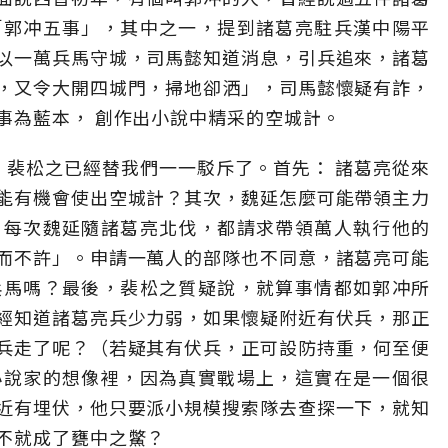
「郭冲五事」，其中之一，提到諸葛亮駐兵漢中陽平
以一萬兵馬守城，司馬懿知道消息，引兵追來，諸葛
，又令大開四城門，掃地卻洒」，司馬懿懷疑有詐，
事為藍本， 創作出小說中精采的空城計。
 裴松之已經替我們一一駁斥了。首先： 諸葛亮從來
能有機會使出空城計？其次，魏延怎麼可能帶領主力
，每次魏延隨諸葛亮北伐，都請求帶領萬人執行他的
而不許」。申請一萬人的部隊也不同意，諸葛亮可能
兵馬嗎？最後，裴松之質疑說，就算事情都如郭冲所
經知道諸葛亮兵少力弱，如果懷疑附近有伏兵，那正
兵走了呢？（若疑其有伏兵，正可設防持重，何至便
小說家的想像裡，因為真實戰場上，這實在是一個很
近有埋伏，他只要派小規模搜索隊去查探一下，就知
不就成了甕中之鱉？