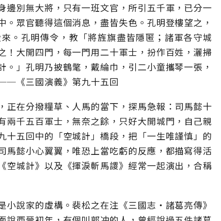
身邊別無大將，只有一班文官，所引五千軍，已分一
中。眾官聽得這個消息，盡皆失色。孔明登樓望之，
殺來。孔明傳令，教「將旌旗盡皆隱匿；諸軍各守城
之！大開四門，每一門用二十軍士，扮作百姓，灑掃
計。」孔明乃披鶴氅，戴綸巾，引二小童攜琴一張，
──《三國演義》第九十五回
，正在分撥糧草、人馬的當下，探馬急報：司馬懿十
有兩千五百軍士，無奈之餘，只好大開城門，自己親
九十五回中的「空城計」橋段，把「一生唯謹慎」的
司馬懿小心翼翼，唯恐上當吃虧的反應，都描寫得活
《空城計》以及《揮淚斬馬謖》經常一起演出，合稱
是小說家的虛構。裴松之在注《三國志‧諸葛亮傳》
面說西晉初年，有個叫郭冲的人，曾經說過五件諸葛