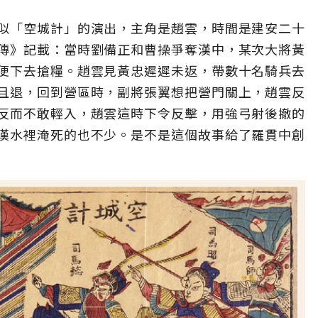
似「空城計」的演出，主角是趙雲，時間是建安二十
傳》記載：當時劉備正和曹操爭奪漢中，某次大將黃
便下去搶糧。趙雲見黃忠遲遲未返，帶數十名騎兵去
且退，回到營區時，副將張翼想把營門關上，趙雲反
反而不敢輕入，趙雲這時下令反擊，用強弓射後撤的
漢水裡淹死的也不少。是不是這個故事給了羅貫中創