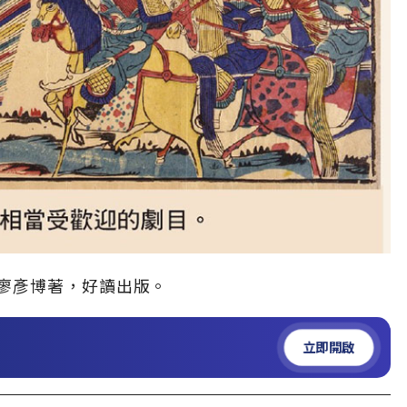
廖彥博著，好讀出版。
立即開啟