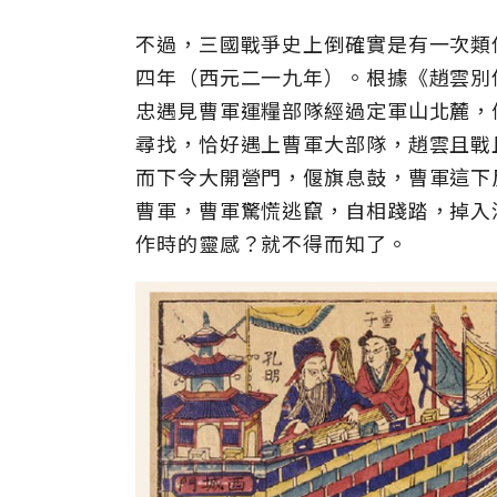
不過，三國戰爭史上倒確實是有一次類
四年（西元二一九年）。根據《趙雲別
忠遇見曹軍運糧部隊經過定軍山北麓，
尋找，恰好遇上曹軍大部隊，趙雲且戰
而下令大開營門，偃旗息鼓，曹軍這下
曹軍，曹軍驚慌逃竄，自相踐踏，掉入
作時的靈感？就不得而知了。