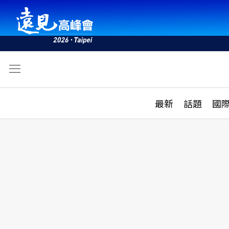
文
最新
最新
話題
國
雜誌目錄
活動
話題
AI
學堂
專題報導
科技
教育
遠見ON AIR
影音
合作