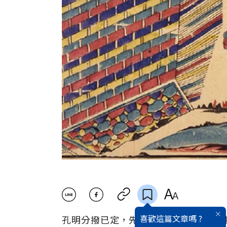
喜歡這篇文章嗎 ?
孔明分撥已定，先引五千兵退去西城縣