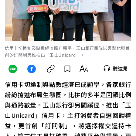
信用卡切換制及點數經濟躍升顯學，玉山銀行團隊以客製化與首
創的訂閱制思維推出「玉山Unicard」。
聽遠見
信用卡切換制與點數經濟已成顯學，各家銀行
紛紛搶進布局生態圈，比拚的多半是回饋比例
與通路數量。玉山銀行卻另闢蹊徑，推出「玉
山Unicard」信用卡，主打消費者自選回饋權
益，更首創「訂閱制」，將選擇權交還持卡
人，讓支付工具打破單一消費平台與場景，更