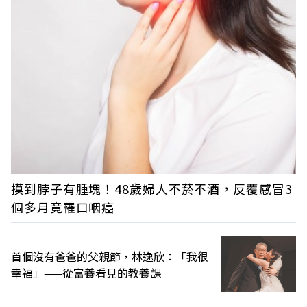
摸到脖子有腫塊！48歲婦人不菸不酒，反覆感冒3
個多月竟罹口咽癌
首個沒有爸爸的父親節，林逸欣：「我很
幸福」——從富養看見的教養課