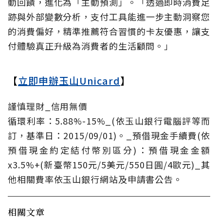
動回饋，進化為「主動預測」。「透過即時消費足
跡與外部變數分析，支付工具能進一步主動洞察您
的消費偏好，精準推薦符合習慣的卡友優惠，讓支
付體驗真正升級為消費者的生活顧問。」
【
立即申辦玉山Unicard
】
謹慎理財_信用無價
循環利率：5.88%-15%_(依玉山銀行電腦評等而
訂，基準日：2015/09/01)。_預借現金手續費(依
預借現金約定結付幣別區分)：預借現金金額
x3.5%+(新臺幣150元/5美元/550日圓/4歐元)_其
他相關費率依玉山銀行網站及申請書公告。
相關文章