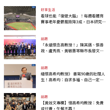
好享生活
看球也能「復健大腦」！每週看體育
賽事老年憂鬱風險降3成，日本研究：
到現場效果更好
話題
「永遠懷念高教授！」陳其邁、張善
政、盧秀燕、黃敏惠等縣市長發文弔
唁高希均
話題
緬懷高希均教授》 書寫90歲的壯闊人
生！高希均：自求多福、自己一定要
爭氣
話題
【黃效文專欄】憶高希均教授：免費
或付費，午餐不再！