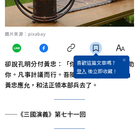
圖片來源：pixabay
喜歡這篇文章嗎 ?
卻說孔明分付黃忠：「你既要去，吾教法正助
登入
後立即收藏 !
你。凡事計議而行。吾隨後撥人馬來接應。」
黃忠應允，和法正領本部兵去了。
──《三國演義》第七十一回