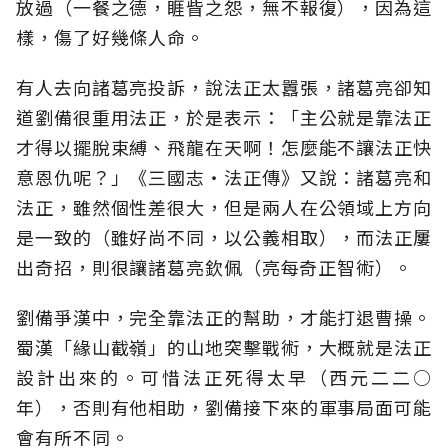
放過（一餐之德，睚眥之怨，無不報復），因為這
樣，傷了好幾條人命。
有人去向諸葛亮投訴，說法正太囂張，諸葛亮卻知
道劉備很重用法正，於是表示：「主公就是靠法正
才得以擺脫束縛、飛龍在天啊！怎麼能不讓法正快
意恩仇呢？」《三國志‧法正傳》又說：諸葛亮和
法正，雖然個性差很大，但是兩人在公領域上方向
是一致的（雖好尚不同，以公義相取），而法正屢
出奇招，則很讓諸葛亮欽佩（亮每奇正智術）。
劉備爭漢中，完全靠法正的幫助，才能打退曹操。
蜀漢「緣山截嶺」的山地突擊戰術，大概就是法正
設計出來的。可惜法正死得太早（西元二二○
年），否則有他相助，劉備接下來的軍事局面可能
會有所不同。