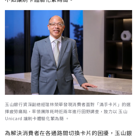
玉山銀行資深副總經理林榮華發現消費者面對「滿手卡片」的選
擇疲勞痛點，率領團隊耗時近兩年進行田野調查，致力以 玉山
Unicard 讓刷卡體驗化繁為簡 。
為解決消費者在各通路間切換卡片的困擾，玉山銀