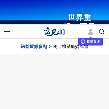
世界重
組・洞見
未來 與
世界領袖
職場雷達
破除資訊盲點
刷手機就能變厲害
同行