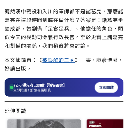
既然漢中戰役和入川的軍師都不是諸葛亮，那麼諸
葛亮在這段時間到底在做什麼？答案是：諸葛亮坐
鎮成都，替劉備「足食足兵」。他擔任的角色，類
似今天的後勤司令兼行政長官。至於史實上諸葛亮
和劉備的關係，我們稍後將會討論。
本文節錄自：《
被誤解的三國
》一書，廖彥博著，
好讀出版。
72%
領先者已開啟【職場雷達】
立即開啟
立即開通！解鎖專屬服務
延伸閱讀