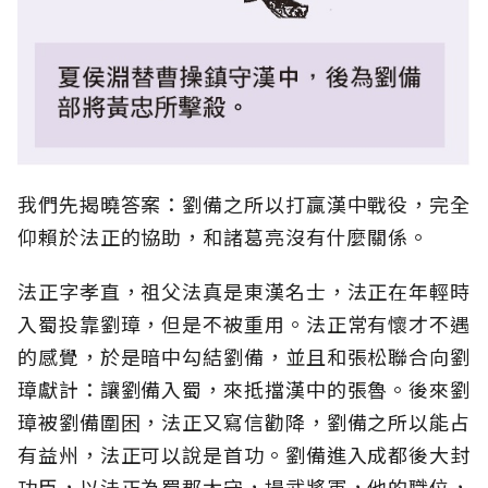
我們先揭曉答案：劉備之所以打贏漢中戰役，完全
仰賴於法正的協助，和諸葛亮沒有什麼關係。
法正字孝直，祖父法真是東漢名士，法正在年輕時
入蜀投靠劉璋，但是不被重用。法正常有懷才不遇
的感覺，於是暗中勾結劉備，並且和張松聯合向劉
璋獻計：讓劉備入蜀，來抵擋漢中的張魯。後來劉
璋被劉備圍困，法正又寫信勸降，劉備之所以能占
有益州，法正可以說是首功。劉備進入成都後大封
功臣，以法正為蜀郡太守，揚武將軍，他的職位，