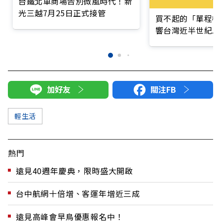
台鐵北車商場告別微風時代！新
光三越7月25日正式接管
買不起的「單程機
響台灣近半世紀思
加好友
關注FB
輕生活
熱門
遠見40週年慶典，限時盛大開啟
台中航網十倍增、客運年增近三成
遠見高峰會早鳥優惠報名中！