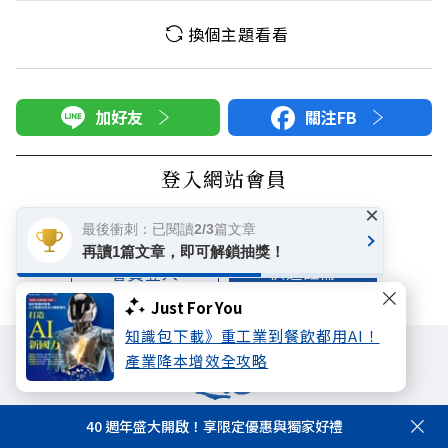
換個主題看看
加好友
關注FB
登入網站會員
×
享受更多個人化的會員服務
最後衝刺：已閱讀2/3篇文章
再讀1篇文章，即可解鎖抽獎！
快速註冊
會員登入
Just For You
知識包下載》重工業到餐飲都用AI！
產業降本增效全攻略
40 週年盛大開啟！享限定優惠與獨家好禮
遠見雜誌
哈佛商業評論
天下文化