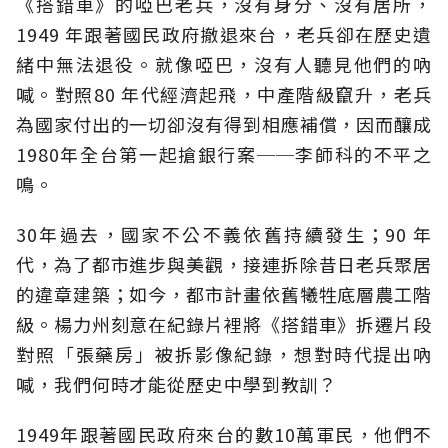
《搭錯車》的啞巴老兵，沒有身分、沒有居所，
1949 年跟著國民政府撤退來台，老兵卻在歷史遺
緒中無法退役。就像啞巴，沒有人聽見他們的吶
喊。對照80 年代經濟起飛，中產階級竄升，老兵
為國家付出的一切卻沒有得到相應補償，因而釀成
1980年全台第一起搶銀行案──李師科的不平之
鳴。
30年過去，國家不公不義依舊持續發生；90 年
代，為了都市進步與美觀，接連拆除昔日老兵聚居
的違章建築；如今，都市計畫依舊犧牲底層農工階
級。楊力州刻意在紀錄片裡將《搭錯車》拆遷片段
對照「張藥房」被拆影像紀錄，想對時代提出吶
喊，我們何時才能從歷史中學到教訓？
1949年跟著國民政府來台的數10萬軍民，他們不