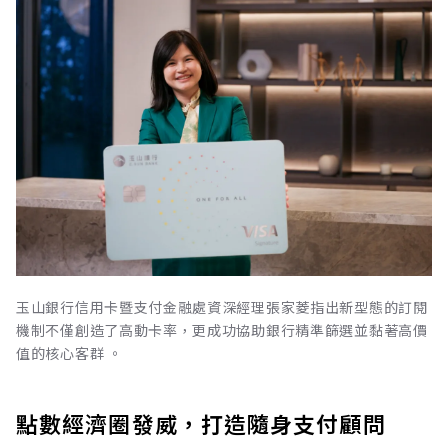
玉山銀行信用卡暨支付金融處資深經理張家菱指出新型態的訂閱
機制不僅創造了高動卡率，更成功協助銀行精準篩選並黏著高價
值的核心客群 。
點數經濟圈發威，打造隨身支付顧問