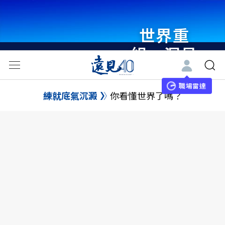
世界重
組・洞見
未來 與
世界領袖
職場雷達
練就底氣沉澱
你看懂世界了嗎？
同行