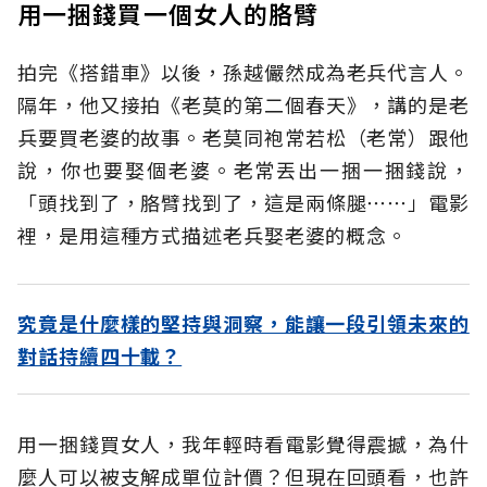
用一捆錢買一個女人的胳臂
拍完《搭錯車》以後，孫越儼然成為老兵代言人。
隔年，他又接拍《老莫的第二個春天》，講的是老
兵要買老婆的故事。老莫同袍常若松（老常）跟他
說，你也要娶個老婆。老常丟出一捆一捆錢說，
「頭找到了，胳臂找到了，這是兩條腿⋯⋯」電影
裡，是用這種方式描述老兵娶老婆的概念。
究竟是什麼樣的堅持與洞察，能讓一段引領未來的
對話持續四十載？
用一捆錢買女人，我年輕時看電影覺得震撼，為什
麼人可以被支解成單位計價？但現在回頭看，也許