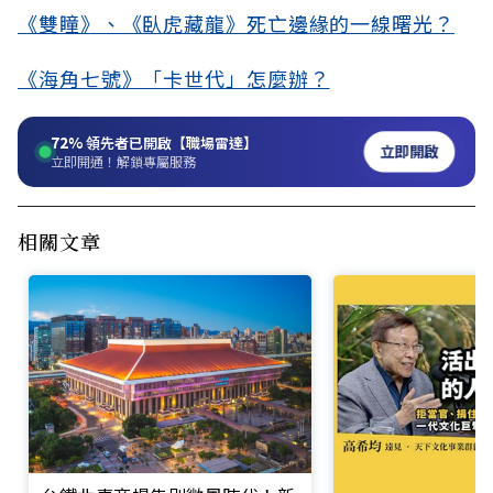
《雙瞳》、《臥虎藏龍》死亡邊緣的一線曙光？
《海角七號》「卡世代」怎麼辦？
72%
領先者已開啟【職場雷達】
立即開啟
立即開通！解鎖專屬服務
相關文章