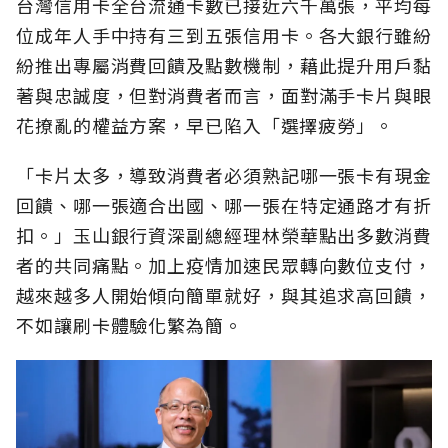
台灣信用卡全台流通卡數已接近六千萬張，平均每
位成年人手中持有三到五張信用卡。各大銀行雖紛
紛推出專屬消費回饋及點數機制，藉此提升用戶黏
著與忠誠度，但對消費者而言，面對滿手卡片與眼
花撩亂的權益方案，早已陷入「選擇疲勞」。
「卡片太多，導致消費者必須熟記哪一張卡有現金
回饋、哪一張適合出國、哪一張在特定通路才有折
扣。」玉山銀行資深副總經理林榮華點出多數消費
者的共同痛點。加上疫情加速民眾轉向數位支付，
越來越多人開始傾向簡單就好，與其追求高回饋，
不如讓刷卡體驗化繁為簡。