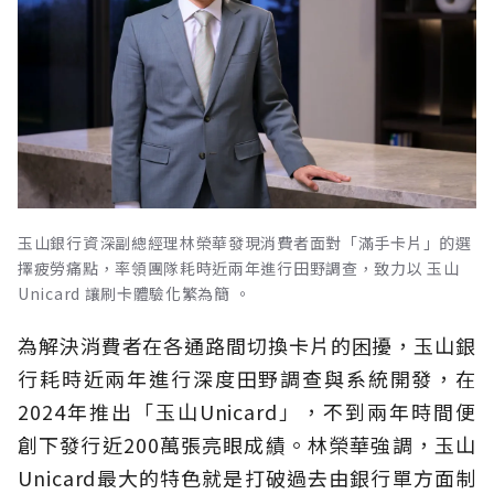
玉山銀行資深副總經理林榮華發現消費者面對「滿手卡片」的選
擇疲勞痛點，率領團隊耗時近兩年進行田野調查，致力以 玉山
Unicard 讓刷卡體驗化繁為簡 。
為解決消費者在各通路間切換卡片的困擾，玉山銀
行耗時近兩年進行深度田野調查與系統開發，在
2024年推出「玉山Unicard」，不到兩年時間便
創下發行近200萬張亮眼成績。林榮華強調，玉山
Unicard最大的特色就是打破過去由銀行單方面制