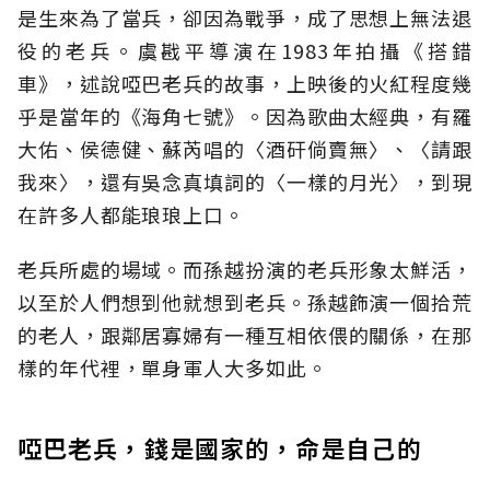
是生來為了當兵，卻因為戰爭，成了思想上無法退
役的老兵。虞戡平導演在1983年拍攝《搭錯
車》，述說啞巴老兵的故事，上映後的火紅程度幾
乎是當年的《海角七號》。因為歌曲太經典，有羅
大佑、侯德健、蘇芮唱的〈酒矸倘賣無〉、〈請跟
我來〉，還有吳念真填詞的〈一樣的月光〉，到現
在許多人都能琅琅上口。
老兵所處的場域。而孫越扮演的老兵形象太鮮活，
以至於人們想到他就想到老兵。孫越飾演一個拾荒
的老人，跟鄰居寡婦有一種互相依偎的關係，在那
樣的年代裡，單身軍人大多如此。
啞巴老兵，錢是國家的，命是自己的