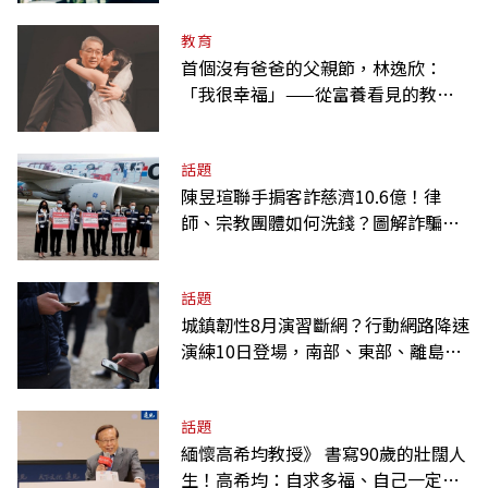
教育
首個沒有爸爸的父親節，林逸欣：
「我很幸福」——從富養看見的教養
課
話題
陳昱瑄聯手掮客詐慈濟10.6億！律
師、宗教團體如何洗錢？圖解詐騙關
係網
話題
城鎮韌性8月演習斷網？行動網路降速
演練10日登場，南部、東部、離島為
何不用？
話題
緬懷高希均教授》 書寫90歲的壯闊人
生！高希均：自求多福、自己一定要