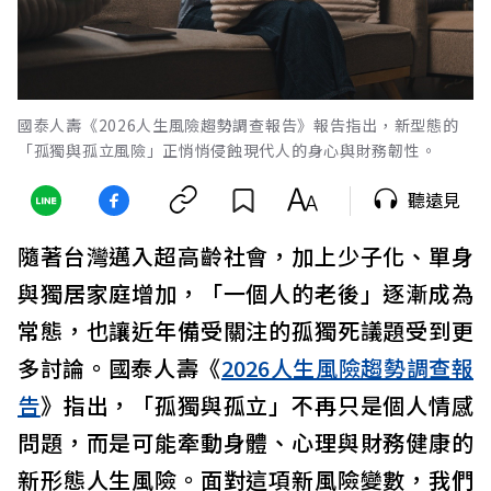
國泰人壽《2026人生風險趨勢調查報告》報告指出，新型態的
「孤獨與孤立風險」正悄悄侵蝕現代人的身心與財務韌性。
聽遠見
隨著台灣邁入超高齡社會，加上少子化、單身
與獨居家庭增加，「一個人的老後」逐漸成為
常態，也讓近年備受關注的孤獨死議題受到更
多討論。國泰人壽《
2026人生風險趨勢調查報
告
》指出，「孤獨與孤立」不再只是個人情感
問題，而是可能牽動身體、心理與財務健康的
新形態人生風險。面對這項新風險變數，我們