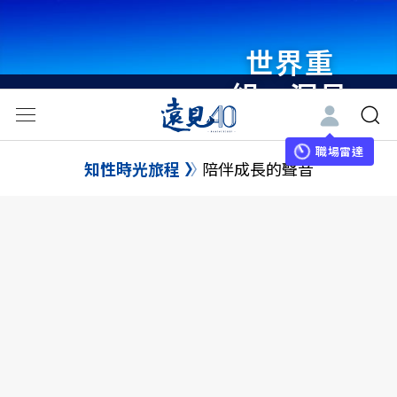
世界重
組・洞見
未來 與
世界領袖
職場雷達
知性時光旅程
陪伴成長的聲音
同行