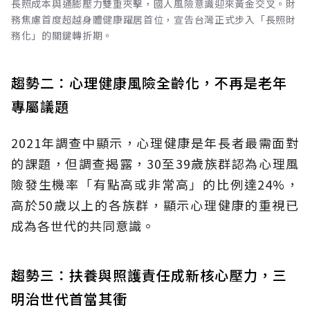
長照成本與通膨壓力雙重夾擊，國人風險意識迎來黃金交叉。財
務焦慮首度超越身體健康躍居首位，宣告台灣正式步入「長照財
務化」的關鍵轉折期。
趨勢二：心理健康風險全齡化，不再是老年
專屬議題
2021年調查中顯示，心理健康是年長者最需面對
的課題，但調查揭露，30至39歲族群認為心理風
險發生機率「有點高或非常高」的比例達24%，
高於50歲以上的各族群，顯示心理健康的重視已
成為各世代的共同意識。
趨勢三：扶養與照護責任成新核心壓力，三
明治世代首當其衝