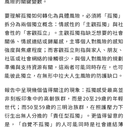
風險的關鍵變數。
要理解孤獨如何轉化為具體風險，必須將「孤獨」
拆分為兩個獨立概念：情感性的「主觀孤獨」與社
會性的「客觀孤立」。主觀孤獨指缺乏想要的社會
關係、情感連結或歸屬感，主導個人對風險的感知
強度與焦慮程度；而客觀孤立則指與家人、朋友、
社區或社會網絡的接觸很少，與個人對風險的規劃
準備與支持資源有關，這兩者可能同時存在，也可
能彼此獨立，在無形中拉大人生風險的防護缺口。
報告中呈現幾個值得關注的現象：孤獨感受最高並
非刻板印象中的高齡族群，而是20至29歲的年輕
世代；而50至59歲的三明治族群，在照護壓力下
衍生出無人分擔的「責任型孤獨」。更值得留意的
是，「自覺不孤獨」的人可能同時是社會連結薄