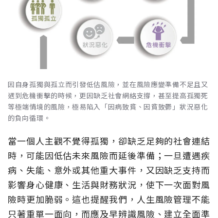
因自身孤獨與孤立而引發低估風險，並在風險應變準備不足且又
遇到危機衝擊的時候，更因缺乏社會網絡支撐，甚至提高孤獨死
等極端情境的風險，極易陷入「因病致貧、因貧致鬱」狀況惡化
的負向循環。
當一個人主觀不覺得孤獨，卻缺乏足夠的社會連結
時，可能因低估未來風險而延後準備；一旦遭遇疾
病、失能、意外或其他重大事件，又因缺乏支持而
影響身心健康、生活與財務狀況，使下一次面對風
險時更加脆弱。這也提醒我們，人生風險管理不能
只著重單一面向，而應及早辨識風險、建立全面準