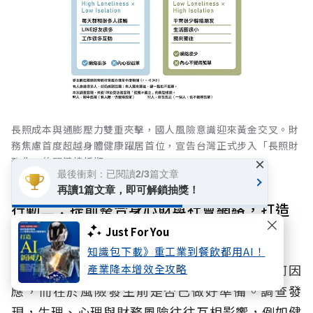
長照成本與通膨壓力雙重夾擊，國人風險意識迎來黃金交叉。財
務焦慮首度超越身體健康躍居首位，宣告台灣正式步入「長照財
務化」的關鍵轉折期。
×
最後衝刺：已閱讀2/3篇文章
再讀1篇文章，即可解鎖抽獎！
行動二：提前整合身心財與社會網絡，打造
人生韌性
Just For You
知識包下載》重工業到餐飲都用AI！
人生風險管理的關鍵，不在於風險發生後如何因
產業降本增效全攻略
應，而在於風險發生前是否已做好準備。調查發
現，生理、心理與財務風險往往互相影響，例如健