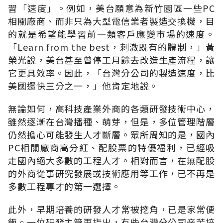
習「速度」。例如，美台願意為新竹園區一些PC
相關廠商、而非只為大型電信業者製造交換機，目
的就是希望能學習前一類客戶應變市場的速度。
「Learn from the best，刺激既有的體制，」黃
榮光說，美台甚至曾停工月餘去改造生產流程，讓
它更具效率。因此，「台灣分公司的製造速度，比
美國還快三分之一，」他肯定地說。
無論如何，高科技產業外商的各類研發技術中心，
雖然逐漸在台灣播種、萌芽，但是，多位管理階層
仍然擔心可能發生人才斷層。眾所周知的是，國內
PC相關廠商高分紅、配股票的特優福利，已經吸
走國內絕大多數的工程人才。相對而言，在無配股
的外商從事研究發展或技術應用等工作，已不再是
多數工程專才的第一選擇。
此外，早期培養的研發人才常被挖角，已是家常便
飯。一位研發主管更指出，有些台灣分公司辛苦培