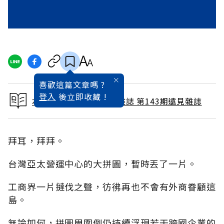
喜歡這篇文章嗎 ?
登入
後立即收藏 !
本文出自 1998 / 5月號雜誌 第143期遠見雜誌
拜耳，拜拜。
台灣亞太營運中心的大拼圖，暫時丟了一片。
工商界一片撻伐之聲，彷彿再也不會有外商眷顧這
島。
無論如何，拼圖周圍倒仍持續浮現若干跨國企業的