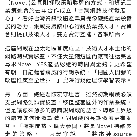
（Novell)公司則採取策略聯盟的方式，和資訊工
業策進會於去年合作成立「台灣網路技術發展中
心」。看好台灣資訊軟體產業貝備像硬體產業般發
展的潛力，網威支援該中心行銷及業務人才，資策
會則提供技術人才；雙方資源互補，各取所需。
這座網威在亞太地區首度成立、技術人才本土化的
綱路測試實驗室，不僅大量縮短國內廠商往返美國
尋求Novell YES產品認證的時間與金錢；更希望
有朝一日能藉著網威的行銷系統，「把國人開發的
軟體推廣至全世界，」資深行銷經理陳學智表示。
另一方面，總經理陳宏守坦言，雖然初期網威必須
支援網路測試實驗室，移植整套國外的作業系統，
但是讓愈來愈多的廠商說網威的語言、瞭解世界級
的廠商如何開發軟體，對網威的長期發展更有助
益。「擁抱開放、擴大參與，將是Novell持續要
走的策略，」陳宏守說，「將來連source