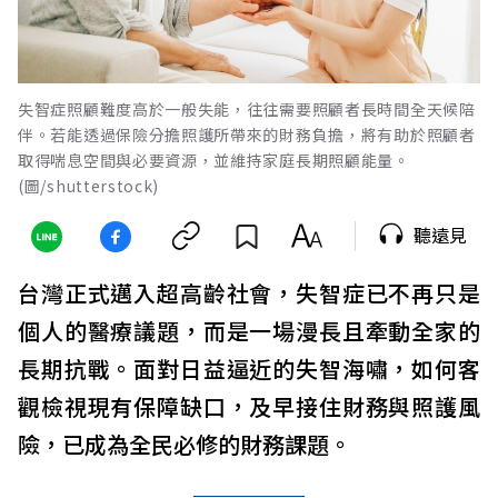
失智症照顧難度高於一般失能，往往需要照顧者長時間全天候陪
伴。若能透過保險分擔照護所帶來的財務負擔，將有助於照顧者
取得喘息空間與必要資源，並維持家庭長期照顧能量。
(圖/shutterstock)
聽遠見
台灣正式邁入超高齡社會，失智症已不再只是
個人的醫療議題，而是一場漫長且牽動全家的
長期抗戰。面對日益逼近的失智海嘯，如何客
觀檢視現有保障缺口，及早接住財務與照護風
險，已成為全民必修的財務課題。