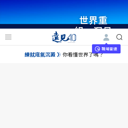
世界重
組・洞見
未來 與
世界領袖
職場雷達
練就底氣沉澱
你看懂世界了嗎？
同行