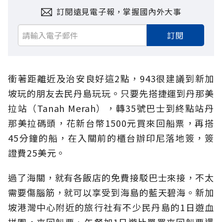
訂閱遠見電子報，掌握國內外大事
訂閱
衝著距離近及治安良好這2點，943很建議到新加
坡玩的朋友去民丹島玩玩。只要先搭捷運到丹那美
拉站（Tanah Merah），轉35號巴士到終點站丹
那美拉碼頭，花新台幣1500元買來回船票，再搭
45分鐘的船，在入關前的櫃台辦印尼落地簽，簽
證費25美元。
過了海關，就有各飯店的免費接駁巴士來接，不太
需要傷腦筋，就可以享受到海島的藍天碧海。新加
坡港灣中心附近的旅行社有不少民丹島的1日遊血