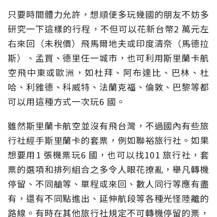
只要時間體力允許，想順便多玩幾國的朋友不妨多
研究一下這樣的行程，不但可以花新台幣2 萬元左
右來回（未稅價）飛馬爾地夫或印度清奈（馬德拉
斯）、孟買、德里任一城市，也可利用斯里蘭卡航
空飛中東或歐洲，如杜拜、阿布達比、巴林、杜
哈、利雅德、科威特、法蘭克福、倫敦、巴黎等都
可以用這種方式一次玩6 國。
雖然斯里蘭卡航空並沒有飛台灣，不過國內有些旅
行社經手斯里蘭卡的套票，例如聯裕旅行社。如果
想要用1 張機票玩6 國，也可以找101 旅行社，套
票的選項和排列組合之多令人眼花撩亂，舉凡轉機
停留、不同艙等、單程或來回、數人同行等應有盡
有，還有不同點進出、延伸航段等各種光怪陸離的
路線。有時在其他旅行社規定不可轉機停留的票，