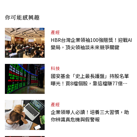
你可能感興趣
產經
HBR台灣企業領袖100強贈獎！迎戰AI
變局，頂尖領袖談未來競爭關鍵
科技
國安基金「史上最長護盤」持股名單
曝光！買8檔個股，靠這檔賺77億最
多
產經
企業領導人必讀！培養三大習慣，助
你辨識真危機與假警報