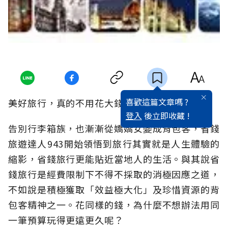
喜歡這篇文章嗎 ?
美好旅行，真的不用花大錢！
登入
後立即收藏 !
告別行李箱族，也漸漸從嬌嬌女變成背包客，省錢
旅遊達人943開始領悟到旅行其實就是人生體驗的
縮影，省錢旅行更能貼近當地人的生活。與其說省
錢旅行是經費限制下不得不採取的消極因應之道，
不如說是積極獲取「效益極大化」及珍惜資源的背
包客精神之一。花同樣的錢，為什麼不想辦法用同
一筆預算玩得更遠更久呢？