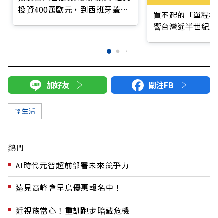
投資400萬歐元，到西班牙蓋足
買不起的「單程機
球場
響台灣近半世紀思
加好友
關注FB
輕生活
熱門
AI時代元智超前部署未來競爭力
遠見高峰會早鳥優惠報名中！
近視族當心！重訓跑步暗藏危機