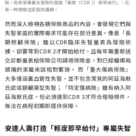
賠，但新型專屬失智險則提倡「輕度（CDR 1）即早給付」，在
第一時間穩住家庭防護網。
然而深入檢視各類保險商品的內容，會發現它們與
失智家庭的實際需求可能存在部分差異。像是「長
期照顧保險」雖以CDR臨床失智量表為理賠依
據，卻要等到CDR 2才開始給付，且每年需重新送
交診斷量表給保險公司請領保險金，對已經蠟燭兩
頭燒的家屬來說相對繁瑣。
而「重大傷病保險」
大多僅涵蓋血管性失智，並不包含常見的阿茲海默
氏症或額顳葉型失智；「特定傷病險」雖有納入阿
茲海默氏症，但必須達到CDR 3才符合理賠條件，
無法在病程初期即提供保障。
安達人壽打造「輕度即早給付」專屬失智