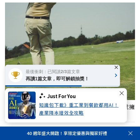
×
最後衝刺：已閱讀2/3篇文章
再讀1篇文章，即可解鎖抽獎！
Just For You
知識包下載》重工業到餐飲都用AI！
日本百億富豪的致富觀點：別只考慮自己，你就擁
產業降本增效全攻略
有全宇宙的力量
40 週年盛大開啟！享限定優惠與獨家好禮
上班遲到一分鐘，得請一小時事假？律師