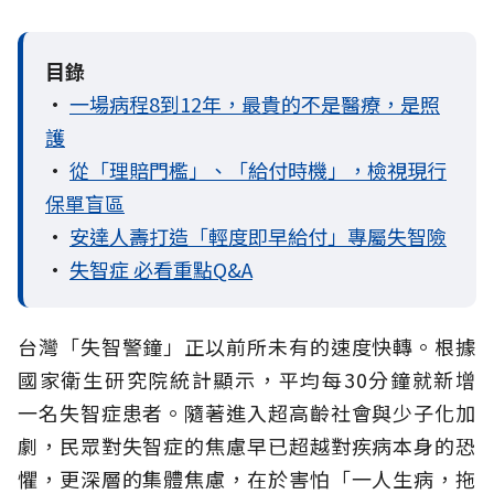
目錄
•
一場病程8到12年，最貴的不是醫療，是照
護
•
從「理賠門檻」、「給付時機」，檢視現行
保單盲區
•
安達人壽打造「輕度即早給付」專屬失智險
•
失智症 必看重點Q&A
台灣「失智警鐘」正以前所未有的速度快轉。根據
國家衛生研究院統計顯示，平均每30分鐘就新增
一名失智症患者。隨著進入超高齡社會與少子化加
劇，民眾對失智症的焦慮早已超越對疾病本身的恐
懼，更深層的集體焦慮，在於害怕「一人生病，拖