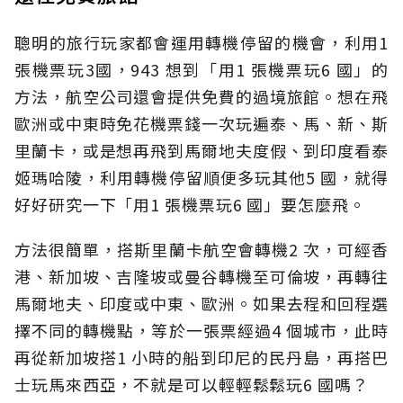
聰明的旅行玩家都會運用轉機停留的機會，利用1
張機票玩3國，943 想到「用1 張機票玩6 國」的
方法，航空公司還會提供免費的過境旅館。想在飛
歐洲或中東時免花機票錢一次玩遍泰、馬、新、斯
里蘭卡，或是想再飛到馬爾地夫度假、到印度看泰
姬瑪哈陵，利用轉機停留順便多玩其他5 國，就得
好好研究一下「用1 張機票玩6 國」要怎麼飛。
方法很簡單，搭斯里蘭卡航空會轉機2 次，可經香
港、新加坡、吉隆坡或曼谷轉機至可倫坡，再轉往
馬爾地夫、印度或中東、歐洲。如果去程和回程選
擇不同的轉機點，等於一張票經過4 個城市，此時
再從新加坡搭1 小時的船到印尼的民丹島，再搭巴
士玩馬來西亞，不就是可以輕輕鬆鬆玩6 國嗎？