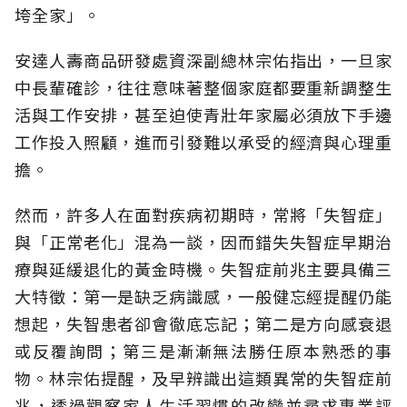
垮全家」。
安達人壽商品研發處資深副總林宗佑指出，一旦家
中長輩確診，往往意味著整個家庭都要重新調整生
活與工作安排，甚至迫使青壯年家屬必須放下手邊
工作投入照顧，進而引發難以承受的經濟與心理重
擔。
然而，許多人在面對疾病初期時，常將「失智症」
與「正常老化」混為一談，因而錯失失智症早期治
療與延緩退化的黃金時機。失智症前兆主要具備三
大特徵：第一是缺乏病識感，一般健忘經提醒仍能
想起，失智患者卻會徹底忘記；第二是方向感衰退
或反覆詢問；第三是漸漸無法勝任原本熟悉的事
物。林宗佑提醒，及早辨識出這類異常的失智症前
兆，透過觀察家人生活習慣的改變並尋求專業評