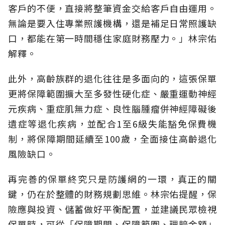
客戶的不便，直接將整筆資金交給客戶自由運用。
無論是要入住專業照護機構，還是補足日常照護缺
口，都能在第一時間穩住家庭財務壓力。」林宗佑
解釋。
此外，高齡族群的退化往往是多面向的，這張保單
更將保障範圍擴大至多發性硬化症、嚴重運動神經
元疾病、重症肌無力症、良性腦腫瘤併神經障礙後
遺症等退化疾病，並配合1至6級失能豁免保費機
制，將保障期間延續至100歲，全面接住高齡退化
風險缺口。
再完善的保單終究只是防護網的一環，真正的關
鍵，仍在於整體的財務規劃思維。
林宗佑提醒，保
險應與投資、儲蓄做好平衡配置，並建議民眾檢視
保單時，可從「保障期間、保障範圍、理賠金額」