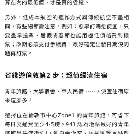
算在內的最低價，才是真的省錢。
另外，低成本航空的運作方式與傳統航空不盡相
同，有些細節需注意，例如：愈早訂購愈便宜，只
要盡早搶票，暑假或春節也能用極低價格買到機
票；改期必須支付手續費，最好確定出發日期沒問
題再訂票。
省錢遊倫敦第2 步：超值經濟住宿
青年旅館、大學宿舍、華人民宿……，便宜住宿原
來這麼多！
選擇位在倫敦市中心Zone1 的青年旅館，可省下
每日交通費至少4-5鎊。943 認為地點最好的青年
旅館是牛津街YH，到白金漢宮、柯芬園等景點散