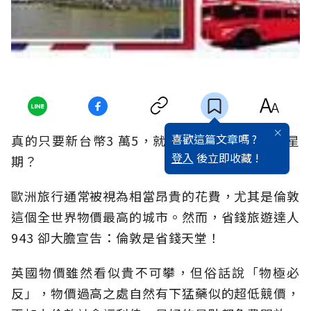
喜歡這篇文章嗎 ?
真的只要新台幣3 萬5，就可以輕鬆遊倫敦2 個星
登入
後立即收藏 !
期？
歐洲旅行通常被視為相當昂貴的花費，尤其是倫敦
這個全世界物價最高的城市。然而，省錢旅遊達人
943 卻大膽宣告：倫敦是省錢天堂！
英國物價雖然看似貴不可攀，但俗話說「物極必
反」，物價過高之處自然有下猛藥似的超低競價，