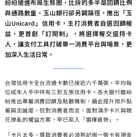
紛紛搶進布局生態圈，比拚的多半是回饋比例
與通路數量。玉山銀行卻另闢蹊徑，推出「玉
山Unicard」信用卡，主打消費者自選回饋權
益，更首創「訂閱制」，將選擇權交還持卡
人，讓支付工具打破單一消費平台與場景，更
加深入生活日常。
台灣信用卡全台流通卡數已接近六千萬張，平均每
位成年人手中持有三到五張信用卡。各大銀行雖紛
紛推出專屬消費回饋及點數機制，藉此提升用戶黏
著與忠誠度，但對消費者而言，面對滿手卡片與眼
花撩亂的權益方案，早已陷入「選擇疲勞」。
「卡片太多，導致消費者必須熟記哪一張卡有現金