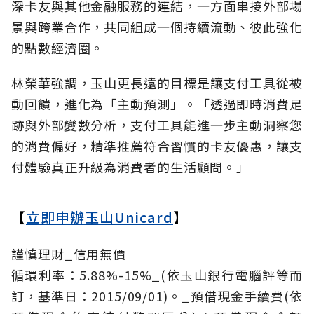
深卡友與其他金融服務的連結，一方面串接外部場
景與跨業合作，共同組成一個持續流動、彼此強化
的點數經濟圈。
林榮華強調，玉山更長遠的目標是讓支付工具從被
動回饋，進化為「主動預測」。「透過即時消費足
跡與外部變數分析，支付工具能進一步主動洞察您
的消費偏好，精準推薦符合習慣的卡友優惠，讓支
付體驗真正升級為消費者的生活顧問。」
【
立即申辦玉山Unicard
】
謹慎理財_信用無價
循環利率：5.88%-15%_(依玉山銀行電腦評等而
訂，基準日：2015/09/01)。_預借現金手續費(依