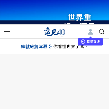
世界重
組・洞見
未來 與
世界領袖
職場雷達
練就底氣沉澱
你看懂世界了嗎？
同行