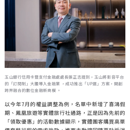
玉山銀行信用卡暨支付金融處處長張正志提到，玉山將影音平台
的「訂閱制」大膽導入金融業 ，成功推出「UP選」方案，開創
跨界融合的數位金融新商模 。
以今年7月的權益調整為例，名單中新增了喜鴻假
期、鳳凰旅遊等實體旅行社通路，正是因為先前的
「領取優惠」的活動數據顯示，實體團客購買高單
價套裝行程的需求強勁，進而主動讓回饋更貼近消