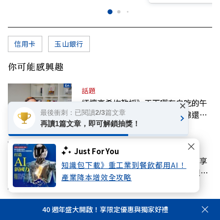
信用卡
玉山銀行
你可能感興趣
話題
緬懷高希均教授》天下哪有白吃的午
×
最後衝刺：已閱讀2/3篇文章
餐成絕響！聯合報前社長張作錦還原
再讀1篇文章，即可解鎖抽獎！
「經典名言」由來
話題
Just For You
書生報國典範！高希均教授辭世、享
知識包下載》重工業到餐飲都用AI！
耆壽90歲，為華人世界留下進步觀念
產業降本增效全攻略
的精神遺產
話題
40 週年盛大開啟！享限定優惠與獨家好禮
停砍年金若違憲，要追回差額？政