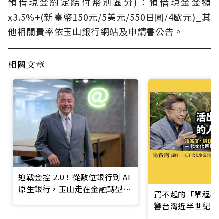
預借現金約定結付幣別區分)：預借現金金額
x3.5%+(新臺幣150元/5美元/550日圓/4歐元)_其
他相關費率依玉山銀行網站及申請書公告。
相關文章
迎戰金控 2.0！從數位銀行到 AI
原生銀行，玉山走在金融轉型最
買不起的「單程機
前線
響台灣近半世紀思