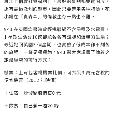
再加上倫敦社會福利佳，最好的景點都免費開放，
還有競價激烈的超市，因此只要善用各種特價，花
小錢在「貴森森」的倫敦生存一點也不難。
943 在英國念書時曾經挑戰過不含房租及水電費，
1 星期生活費10鎊卻能餐餐有雞腿和蛋糕的生活；
最近她回英國3 個星期，也實驗了低成本卻不刻苦
的旅程，一樣是餐餐飽。943 幫大家規畫了倫敦之
旅最經濟的可行方式：
機票：上背包客棧機票比價，可找到3 萬元含稅的
便宜機票（2012 年時價）
＋住宿：沙發衝浪借宿0 元
＋飲食：自己煮一週20 鎊