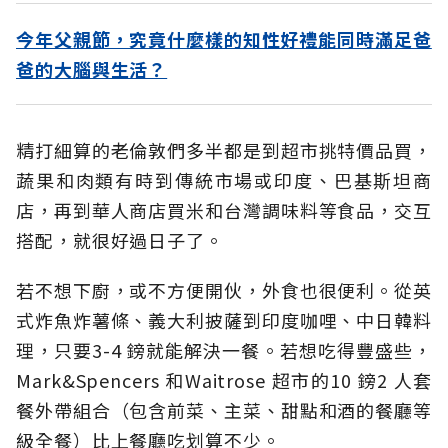
今年父親節，究竟什麼樣的知性好禮能同時滿足爸
爸的大腦與生活？
精打細算的老倫敦們多半都是到超市挑特價品買，
蔬果和肉類有時到傳統市場或印度、巴基斯坦商
店，再到華人商店買米和台灣調味料等食品，交互
搭配，就很好過日子了。
若不想下廚，或不方便開伙，外食也很便利。從英
式炸魚炸薯條、義大利披薩到印度咖哩、中日韓料
理，只要3-4 鎊就能解決一餐。若想吃得豐盛些，
Mark&Spencers 和Waitrose 超市的10 鎊2 人套
餐外帶組合（包含前菜、主菜、甜點和酒的餐廳等
級全餐）比上餐廳吃划算不少。