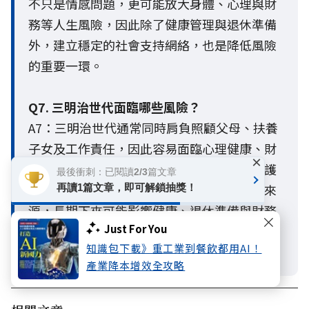
不只是情感問題，更可能放大身體、心理與財
務等人生風險，因此除了健康管理與退休準備
外，建立穩定的社會支持網絡，也是降低風險
的重要一環。
Q7. 三明治世代面臨哪些風險？
A7：三明治世代通常同時肩負照顧父母、扶養
子女及工作責任，因此容易面臨心理健康、財
×
務壓力及身體狀況等多重風險。「扶養與照護
最後衝刺：已閱讀2/3篇文章
責任」已成為三明治世代最主要的心理壓力來
再讀1篇文章，即可解鎖抽獎！
源，長期下來可能影響健康、退休準備與財務
Just For You
規劃。及早建立完善的保障、退休準備與家庭
知識包下載》重工業到餐飲都用AI！
支持網絡，有助於提升面對人生風險的韌性。
產業降本增效全攻略