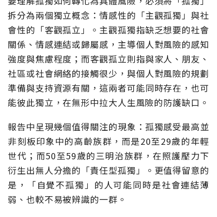
要理解孤獨如何轉化為具體風險，必須將「孤獨」
拆分為兩個獨立概念：情感性的「主觀孤獨」與社
會性的「客觀孤立」。主觀孤獨指缺乏想要的社會
關係、情感連結或歸屬感，主導個人對風險的感知
強度與焦慮程度；而客觀孤立則指與家人、朋友、
社區或社會網絡的接觸很少，與個人對風險的規劃
準備與支持資源有關，這兩者可能同時存在，也可
能彼此獨立，在無形中拉大人生風險的防護缺口。
報告中呈現幾個值得關注的現象：孤獨感受最高並
非刻板印象中的高齡族群，而是20至29歲的年輕
世代；而50至59歲的三明治族群，在照護壓力下
衍生出無人分擔的「責任型孤獨」。更值得留意的
是，「自覺不孤獨」的人可能同時是社會連結薄
弱、也較不易被辨識的一群。