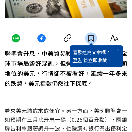
喜歡這篇文章嗎 ?
聯準會升息、中美貿易戰、通膨預期走高，全
登入
後立即收藏 !
球市場局勢好混亂，但過去穩居避險貨幣龍頭
地位的美元，行情卻不被看好，延續一年多來
的跌勢，美元指數仍然往下探底。
看來美元將愈來愈便宜。另一方面，美國聯準會一
如預期在三月底升息一碼（0.25個百分點），國銀
牌告利率跟著調升一波，也陸續有銀行祭出優利定