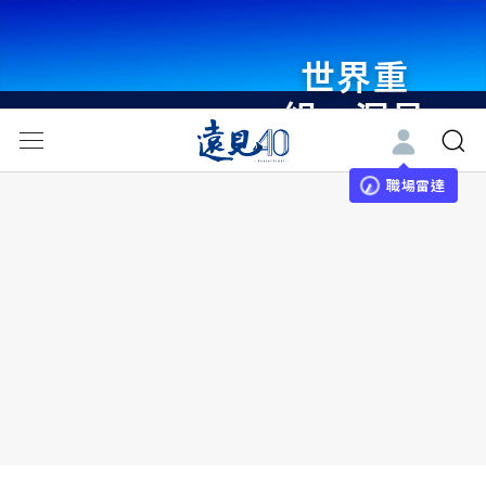
世界重
組・洞見
未來 與
世界領袖
職場雷達
同行