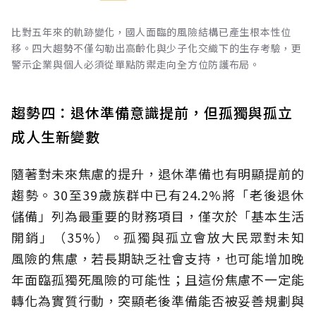
比對五年來的軌跡變化，國人面臨的風險結構已產生根本性位
移。四大趨勢不僅勾勒出高齡化與少子化交織下的生存考驗，更
警示企業與個人必須從單點防禦走向全方位防護布局。
趨勢四：退休準備意識提前，但孤獨與孤立
成人生新變數
隨著對未來焦慮的提升，退休準備也有明顯提前的
趨勢。30至39歲族群中已有24.2%將「老後退休
儲備」列為最重要的財務項目，僅次於「基本生活
開銷」（35%）。孤獨與孤立會放大民眾對未知
風險的焦慮，若長期缺乏社會支持，也可能增加晚
年面臨孤獨死風險的可能性；且這份焦慮不一定能
轉化為實質行動，突顯老後準備能否被妥善規劃與