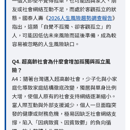
一個人即使不覺得孤單，也可能因與家人、朋
友或社會網絡互動不足，而處於客觀孤立的狀
態。國泰人壽《
2026人生風險趨勢調查報告
》
指出，這類「自覺不孤獨、卻客觀孤立」的
人，可能因低估未來風險而延後準備，成為較
容易被忽略的人生風險缺口。
Q4. 超高齡社會為什麼會增加孤獨與孤立風
險？
A4：隨著台灣邁入超高齡社會，少子化與小家
庭化導致家庭結構徹底改變，獨居與單身比例
大增，使個人原有的社會支持網絡逐漸縮小。
當人際互動與外部支援減少，個人一旦面臨突
發的健康或財務危機，極易因缺乏社會網絡支
撐，陷入「因病致貧、因貧致鬱」的負向循