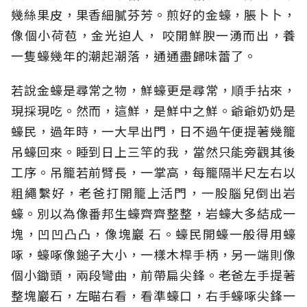
幾絲果皮，果香細膩芬芳。煎好的金蠔，脹卜卜，
像個小荷苞，金光迫人， 咬開鮮腴一湧而出，養
一隻蠔幾年的潮起潮落，通通盡歸味蕾了。
若說金蠔是尋常之物，鮮蠔更是尋常，順手拈來，
現採現吃。然而，這鮮，是鮮中之鮮。爺爺奶奶是
蠔民，過年時，一大早出門，日不過午便提著幾籠
吊蠔回來。睡到日上三竿的我，當然只能旁觀其後
工序。吊籠若前臂長，一掌高，每籠隔半尺左右以
粗繩繫好，老爸打開籠上活門，一股腦兒倒出岩
蠔。別以為像番邦生蠔齊齊整整，岩蠔大多結成一
塊，凹凹凸凸，像塊巖 石。蠔民開蠔一般得用蠔
啄，蠔啄像鎚子大小，一樣木桿手柄，另一端則像
個小鋤頭，兩段彎曲，前帶扁尖鋒。老爸左手提著
整塊巖石，左瞄右看，看準蠔口，右手蠔啄尖鋒一