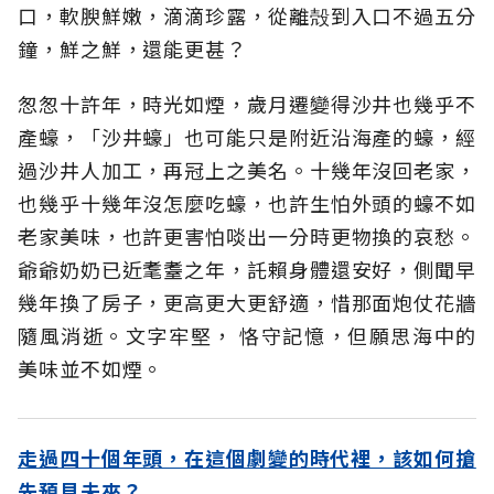
口，軟腴鮮嫩，滴滴珍露，從離殻到入口不過五分
鐘，鮮之鮮，還能更甚？
怱怱十許年，時光如煙，歲月遷變得沙井也幾乎不
產蠔，「沙井蠔」也可能只是附近沿海產的蠔，經
過沙井人加工，再冠上之美名。十幾年沒回老家，
也幾乎十幾年沒怎麼吃蠔，也許生怕外頭的蠔不如
老家美味，也許更害怕啖出一分時更物換的哀愁。
爺爺奶奶已近耄耋之年，託賴身體還安好，側聞早
幾年換了房子，更高更大更舒適，惜那面炮仗花牆
隨風消逝。文字牢堅， 恪守記憶，但願思海中的
美味並不如煙。
走過四十個年頭，在這個劇變的時代裡，該如何搶
先預見未來？