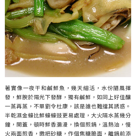
著實像一夜干和鹹鮮魚，幾天細活，水份隨風揮
發，鮮腴於陽光下發酵，獨有鹹鮮，如同上好佳釀
一蒸再蒸，不單劉令杜康，該是誰也難擋其誘惑。
半乾濕金蠔比鮮蠔蠔豉更易處理，大火隔水蒸幾分
鐘，開蓋，頓時鮮香瀰漫，換個煎鍋，溫熱油，慢
火兩面煎香，撒把砂糖，作個焦糖脆面，離鍋前添