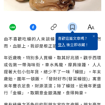
喜歡這篇文章嗎 ?
由不喜歡吃蠔的人來談蠔，彷彿有點不專業；然
登入
後立即收藏 !
而，血脈上，我卻是根正苗紅的「蠔人」。
年近歲晚，特別多人買蠔，取其好兆頭。觀乎西環
或佐敦一帶海味街，車水馬龍，摩肩接踵， 人人
提著大包小包年貨，總少不了一味「蠔豉」。年末
歲始，圍年一頓飯，「發財好市(發菜蠔豉)」寓意
來年豐衣足食，財源滾滾；除了蠔豉，近幾年更盛
行「金蠔」，取期意金銀滿屋，食得夠豪。
曾有緣幾次不免俗的到朋友家吃年夜飯，朋友豪氣