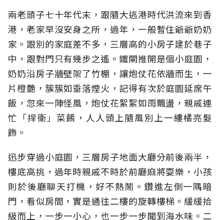
兩老頭子七十年代末，跟隨大逃港時代洪流來到香
港，老家早沒安身之所，過年，一般暫住爺爺奶奶
家。跟別的家庭差不多，三層高的小房子建於巷子
中，跟對門只有幾步之遙。鐵閘推開是個小庭園，
奶奶沿房子牆壁架了竹棚，讓炮仗花依牆而生，一
片橙艷，簇簇如垂落煙火，記得有次於庭園延席午
飯，忽來一陣怪風，炮仗花絮絮如雨飄盪，親戚連
忙「捍衛」菜餚，人人頭上隨風別上一縷橘亮髮
飾。
迅步穿過小庭園，三層房子地面大廳分前後兩半，
樓底高挑，過年時親戚不時於前廳麻將耍樂，小孩
則於後廳聊天打機，好不熱鬧。鑽進左側一隅暗
門，看似房間，實是通往二樓的旋轉樓梯。緩緩拾
級而上，一步一小心，也一步一步聞到海水味。二