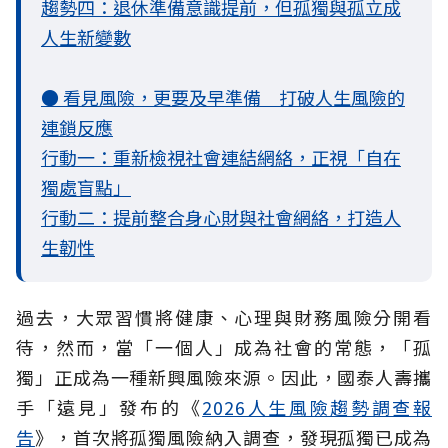
趨勢四：退休準備意識提前，但孤獨與孤立成
人生新變數
● 看見風險，更要及早準備 打破人生風險的
連鎖反應
行動一：重新檢視社會連結網絡，正視「自在
獨處盲點」
行動二：提前整合身心財與社會網絡，打造人
生韌性
過去，大眾習慣將健康、心理與財務風險分開看
待，然而，當「一個人」成為社會的常態，「孤
獨」正成為一種新興風險來源。因此，國泰人壽攜
手「遠見」發布的《
2026人生風險趨勢調查報
告
》，首次將孤獨風險納入調查，發現孤獨已成為