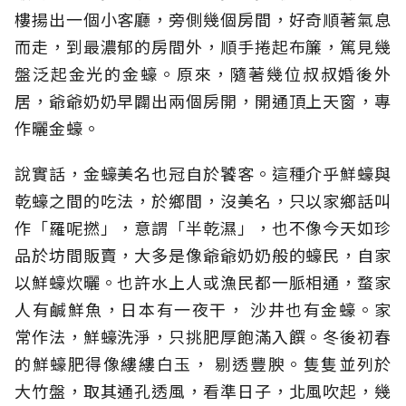
樓揚出一個小客廳，旁側幾個房間，好奇順著氣息
而走，到最濃郁的房間外，順手捲起布簾，篤見幾
盤泛起金光的金蠔。原來，隨著幾位叔叔婚後外
居，爺爺奶奶早闢出兩個房開，開通頂上天窗，專
作曬金蠔。
說實話，金蠔美名也冠自於饕客。這種介乎鮮蠔與
乾蠔之間的吃法，於鄉間，沒美名，只以家鄉話叫
作「羅呢撚」，意謂「半乾濕」，也不像今天如珍
品於坊間販賣，大多是像爺爺奶奶般的蠔民，自家
以鮮蠔炊曬。也許水上人或漁民都一脈相通，蝥家
人有鹹鮮魚，日本有一夜干， 沙井也有金蠔。家
常作法，鮮蠔洗淨，只挑肥厚飽滿入饌。冬後初春
的鮮蠔肥得像縷縷白玉， 剔透豐腴。隻隻並列於
大竹盤，取其通孔透風，看準日子，北風吹起，幾