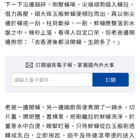
下一下沿邊敲碎，側壓蠔啄，尖端順勢插入蠔殻，
借力再壓，碩大珠玉般鮮蠔便傾殻而出，再以側尖
邊於蠔底一刮，柱貝斷掉，一剔，鮮蠔應聲落到水
盤之中。幾秒上落，看得人目定口呆，但老爸邊開
邊抱怨：「去香港後都沒開蠔，生疏多了。」
訂閱遠見電子報，掌握國內外大事
訂閱
老爸一邊開蠔，另一邊廂廚房便煮開了一鍋水，切
片薑，撒把鹽，置棵蔥，把剛離殻的鮮蠔洗淨，於
薑蔥水中白燙，眼緊盯著，只待鮮蠔從白玉般剔透
轉成乳白，立即撈起，迫不及待連滾帶燙的送入