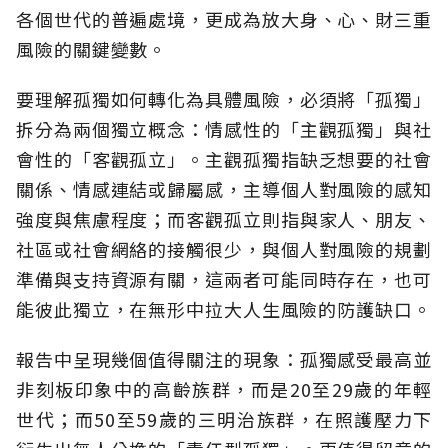
各個世代的普遍處境，更成為放大身、心、財三重
風險的關鍵變數。
要理解孤獨如何轉化為具體風險，必須將「孤獨」
拆分為兩個獨立概念：情感性的「主觀孤獨」與社
會性的「客觀孤立」。主觀孤獨指缺乏想要的社會
關係、情感連結或歸屬感，主導個人對風險的感知
強度與焦慮程度；而客觀孤立則指與家人、朋友、
社區或社會網絡的接觸很少，與個人對風險的規劃
準備與支持資源有關，這兩者可能同時存在，也可
能彼此獨立，在無形中拉大人生風險的防護缺口。
報告中呈現幾個值得關注的現象：孤獨感受最高並
非刻板印象中的高齡族群，而是20至29歲的年輕
世代；而50至59歲的三明治族群，在照護壓力下