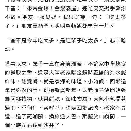
干雲：「來片金蠔！金銀滿屋」連忙笑笑揚手敬謝
不敏。朋友一臉狐疑，我只好補一句：「吃太多
了。」朋友更納罕，明明整頓飯都未嘗一片。
「並不是今年吃太多，是這輩子吃太多。」心中暗
語。
懂事以來，蠔香一直在身邊瀰漫，不論家中全蠔宴
的鮮腴之香，還是大陸老家曬金蠔時飄盪的海水鹹
鮮味，總覺蠔，就是家鄉的味道。小時候，回鄉過
年是必然的事。剛過新曆新年，兩老頭子便開始張
羅回鄉禮物，糖果餅乾，海味衣履，大包小包提著
過關，重甸甸，累呼呼，也是回鄉記憶。老家不算
遠，過了羅湖關，換旅遊大巴，顛簸於山嶺間，一
個小時左右便到沙井了。