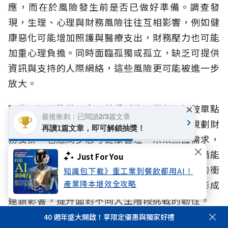
應，而在於風險發生前是否已做好準備。調查發
現，生理、心理與財務風險往往互相影響，例如健
康惡化可能增加照護與醫療支出，財務壓力也可能
加重心理負擔。同時面臨孤獨或孤立，缺乏可提供
資訊與支持的人際網絡，這些風險更可能被進一步
放大。
因此，退休準備不應只著重財務，更必須打破單點
×
最後衝刺：已閱讀2/3篇文章
防禦，而應提早啟動全方位規劃，除了持續規劃財
再讀1篇文章，即可解鎖抽獎！
務安排，也應同步思考健康管理、未來照護需求，
以及可提供支持的社會網絡。當不同面向的準備能
Just For You
及早展開，不僅有助於降低風險對生活造成的衝
知識包下載》重工業到餐飲都用AI！
擊，更能避免健康、生活與財務因缺乏支持而形成
產業降本增效全攻略
連鎖影響，提升面對不同人生階段挑戰的韌性。
40 週年盛大開啟！享限定優惠與獨家好禮
面對超高齡社會、少子化與家庭結構改變，人生風