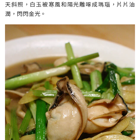
天斜照，白玉被寒風和陽光雕啄成瑪瑙，片片油
潤，閃閃金光。