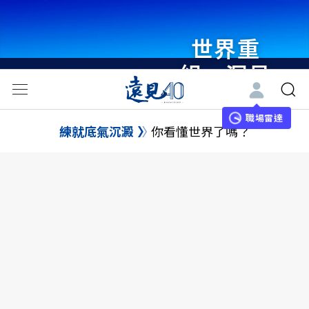
世界重
組・洞見
未來 與
世界領袖
職場雷達
練就底氣沉澱
你看懂世界了嗎？
同行