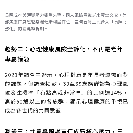
長照成本與通膨壓力雙重夾擊，國人風險意識迎來黃金交叉。財
務焦慮首度超越身體健康躍居首位，宣告台灣正式步入「長照財
務化」的關鍵轉折期。
趨勢二：心理健康風險全齡化，不再是老年
專屬議題
2021年調查中顯示，心理健康是年長者最需面對
的課題，但調查揭露，30至39歲族群認為心理風
險發生機率「有點高或非常高」的比例達24%，
高於50歲以上的各族群，顯示心理健康的重視已
成為各世代的共同意識。
趨勢三：扶養與照護責任成新核心壓力，三