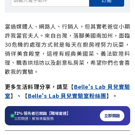
訂閱
當過媒體人、網路人、行銷人，但其實老爸從小期
許我當官夫人。來自台灣，落腳美國南加州，面臨
30危機的處理方式就是每天在廚房裡努力玩耍，
徜徉美食殿堂，這裡有經典美國菜、義法歐陸料
理、飄香烘焙坊以及創意私房菜，希望你們也會喜
歡我的實驗。
更多生活料理分享，請至【
Belle's Lab 貝兒實驗
室
】、【
Belle's Lab 貝兒實驗室粉絲團
】。
72%
領先者已開啟【職場雷達】
立即開啟
立即開通！解鎖專屬服務