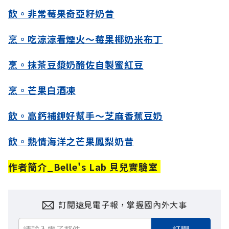
飲。非常莓果奇亞籽奶昔
烹。吃涼涼看煙火～莓果椰奶米布丁
烹。抹茶豆漿奶酪佐自製蜜紅豆
烹。芒果白酒凍
飲。高鈣補鉀好幫手～芝麻香蕉豆奶
飲。熱情海洋之芒果鳳梨奶昔
作者簡介_Belle's Lab 貝兒實驗室
訂閱遠見電子報，掌握國內外大事