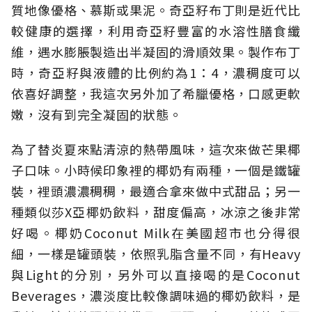
質地像優格、慕斯或果泥。奇亞籽布丁則是近代比
較健康的選擇，利用奇亞籽豐富的水溶性膳食纖
維，遇水膨脹製造出半凝固的滑順效果。製作布丁
時，奇亞籽與液體的比例約為1：4，濃稠度可以
依喜好調整，我這次另外加了希臘優格，口感更軟
嫩，沒有到完全凝固的狀態。
為了替炎夏來點清涼的熱帶風味，這次來做芒果椰
子口味。小時候印象裡的椰奶有兩種，一個是鐵罐
裝，裡頭濃濃稠稠，最適合拿來做中式甜品；另一
種類似莎X亞椰奶飲料，甜度偏高，冰涼之後非常
好喝。椰奶Coconut Milk在美國超市也分得很
細，一樣是罐頭裝，依照乳脂含量不同，有Heavy
與Light的分別，另外可以直接喝的是Coconut
Beverages，濃淡度比較像調味過的椰奶飲料，是