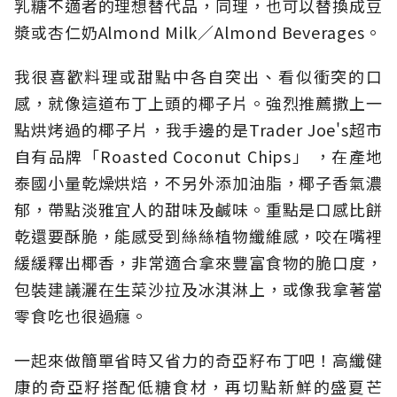
乳糖不適者的理想替代品，同理，也可以替換成豆
漿或杏仁奶Almond Milk／Almond Beverages。
我很喜歡料理或甜點中各自突出、看似衝突的口
感，就像這道布丁上頭的椰子片。強烈推薦撒上一
點烘烤過的椰子片，我手邊的是Trader Joe's超市
自有品牌「Roasted Coconut Chips」 ，在產地
泰國小量乾燥烘焙，不另外添加油脂，椰子香氣濃
郁，帶點淡雅宜人的甜味及鹹味。重點是口感比餅
乾還要酥脆，能感受到絲絲植物纖維感，咬在嘴裡
緩緩釋出椰香，非常適合拿來豐富食物的脆口度，
包裝建議灑在生菜沙拉及冰淇淋上，或像我拿著當
零食吃也很過癮。
一起來做簡單省時又省力的奇亞籽布丁吧！高纖健
康的奇亞籽搭配低糖食材，再切點新鮮的盛夏芒