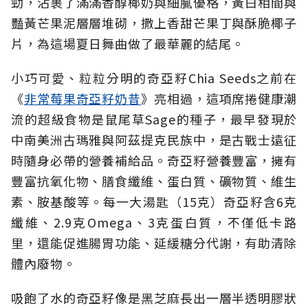
勁，沾裹了滿滿香醇椰奶與細膩優格，黃白相間與
豔黃芒果泥層層堆砌，撒上香甜芒果丁與酥脆椰子
片，為這場夏日舞曲做了最華麗的結尾。
小巧可愛、粒粒分明的奇亞籽Chia Seeds之前在
《
非常莓果奇亞籽奶昔
》亮相過，這項席捲健康潮
流的超級食物是鼠尾草Sage的種子，最早發現於
中南美洲古瑪雅與阿茲提克民族中，是古戰士遠征
時隨身必帶的營養補給品。奇亞籽營養豐富，擁有
豐富抗氧化物、膳食纖維、蛋白質、礦物質、維生
素、胺基酸等。每一大湯匙（15克）奇亞籽含6克
纖維、2.9克Omega、3克蛋白質，不僅低卡路
里，還能促進腸胃功能、延緩糖分代謝，有助清除
體內廢物。
吸飽了水的奇亞籽像是黑芝麻長出一層半透明膠狀