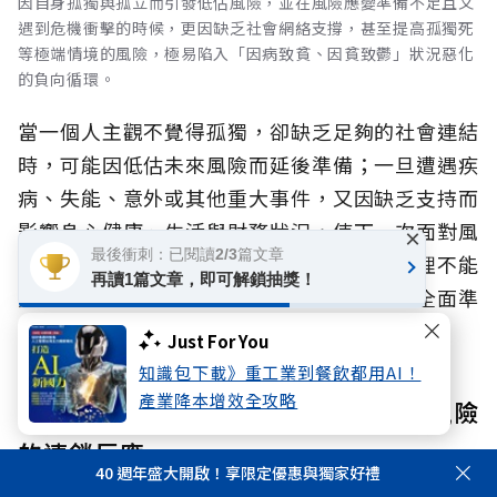
因自身孤獨與孤立而引發低估風險，並在風險應變準備不足且又
遇到危機衝擊的時候，更因缺乏社會網絡支撐，甚至提高孤獨死
等極端情境的風險，極易陷入「因病致貧、因貧致鬱」狀況惡化
的負向循環。
當一個人主觀不覺得孤獨，卻缺乏足夠的社會連結
時，可能因低估未來風險而延後準備；一旦遭遇疾
病、失能、意外或其他重大事件，又因缺乏支持而
影響身心健康、生活與財務狀況，使下一次面對風
×
最後衝刺：已閱讀2/3篇文章
險時更加脆弱。這也提醒我們，人生風險管理不能
再讀1篇文章，即可解鎖抽獎！
只著重單一面向，而應及早辨識風險、建立全面準
備。
Just For You
知識包下載》重工業到餐飲都用AI！
產業降本增效全攻略
看見風險，更要及早準備 打破人生風險
的連鎖反應
40 週年盛大開啟！享限定優惠與獨家好禮