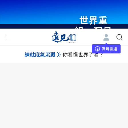
世界重
組・洞見
未來 與
世界領袖
職場雷達
練就底氣沉澱
你看懂世界了嗎？
同行