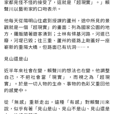
家都見怪不怪的接受了，這就是「超現實」。」賴
聲川以藝術家的口吻表示。
他每天從陽明山住處到授課的蘆州，途中所見的景
觀就是一個「超現實」的畫面：列為國家公園的地
方，攤販隨著遊客湧到；士林有條基河路，河道已
廢，河堤已毀；往三重、蘆州的道路上剛蓋好一座
嶄新的重陽大橋，但路面已有坑洞……。
見山還是山
近半年來社會在變，賴聲川的想法也在變。他調整
自己，不把社會當「現實」，而視之為「超現
實」。於是一切人物的生命、事物的色彩又重回他
的感覺中。
從「無感」重新走出，遠種「有感」對賴聲川來
說，似乎有著「見山是山、見山不是山、見山還是