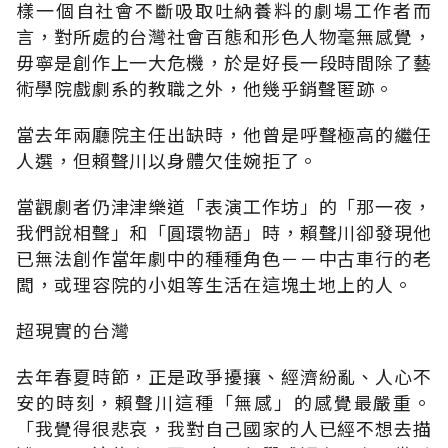
樣一個自社會不斷吸取吐納養料的劇場工作者而
言，對所處的台灣社會百態和形色人物毫無感覺，
毋寧是創作上一大危機，於是好長一段時間除了藝
術學院戲劇系的教職之外，他幾乎銷聲匿跡。
當去年兩廳院主任出缺時，他曾是呼聲極高的繼任
人選，但賴聲川以身體欠佳婉拒了。
當觀劇者仍津津樂道「表演工作坊」的「那一夜，
我們說相聲」和「圓環物語」時，賴聲川卻發現他
已無法創作當年劇中的種種角色－－中古車行的老
闆，或理容院的小姐等生活在這塊土地上的人。
超現實的台灣
去年春夏時節，正是政爭擾攘、經濟紛亂、人心不
安的時刻，賴聲川這種「無感」的感覺最嚴重。
「我覺得很悲哀，我對自己國家的人已經不想去描