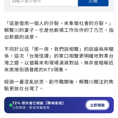
訂閱
「這是借用一個人的分裂，來象徵社會的分裂。」
賴聲川的妻子、也是他劇場工作伙伴的丁乃竺，指
出新戲的涵意。
不同於以往「那一夜，我們說相聲」的談論兩岸關
係，這次「台灣怪譚」的單口相聲更明確地對準台
灣之變，以螢幕來和現場演員對話，無非是暗喻近
來席捲街頭巷尾的KTV現象。
經過一番混亂迷思、創作難關後，賴聲川關注的焦
點更放在台灣了。
72%
領先者已開啟【職場雷達】
立即開啟
立即開通！解鎖專屬服務