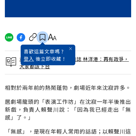
喜歡這篇文章嗎 ?
登入
後立即收藏 !
本文出自 1991 / 5月號雜誌 林洋港：再有政爭，
大家都該下台
相對於兩年前的熱鬧蓬勃，劇場近年來沈寂許多。
居劇場龍頭的「表演工作坊」在沈寂一年半後推出
新戲，負責人賴聲川說：「因為我已經走出「無
感」了。」
「無感」，是現在年輕人常用的話語；以賴聲川這