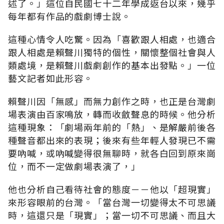
述了。」這位自民國七十二年學成返台以來，幾乎
每年都有作品的戲劇博士說。
這種心情令人吃驚。因為「喜歡跟人相處，也適合
跟人相處是賴聲川獨特的個性，關懷整個社會與人
類處境，是賴聲川戲劇創作的基本出發點。」一位
藝文記者如此形容。
賴聲川因「無感」而無力創作之時，也正是台灣劇
場表演由百家鳴放，轉而收斂聲息的時候。他分析
這種現象：「劇場兩年前的「熱」、是解嚴前後各
種聲音都出來的表現；後來有些年輕人發現已不需
要吶喊，或吶喊變得很無聊時，就各白回到原來崗
位，而不一定做劇場表演了，」
他也分析自己看待社會的態度－－他以「超現實」
來形容眼前的台灣。「當台灣一切變得太不可思議
時，這還只是「現實」；當一切不可思議、而且大