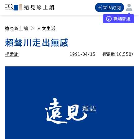
立即訂閱
職場雷達
遠見線上讀
人文生活
賴聲川走出無感
楊孟瑜
1991-04-15
瀏覽數
16,550+
加入追蹤
楊孟瑜